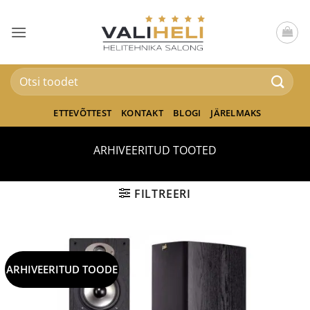
Skip
to
content
Otsi:
ETTEVÕTTEST
KONTAKT
BLOGI
JÄRELMAKS
ARHIVEERITUD TOOTED
FILTREERI
ARHIVEERITUD TOODE