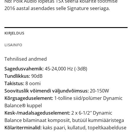
NB! Polk Audio lõpetas TSX seeria kõlarite tootmise
2016 aastal asendades selle Signature seeriaga.
KIRJELDUS
LISAINFO
Tehnilised andmed
Sagedusvahemik:
45-24,000 Hz (-3dB)
Tundlikkus:
90dB
Takistus:
8 oomi
Soovituslik võimendi väljundvõimsus:
20-150W
Kõrgsageduselement:
1-tolline siid/polümer Dynamic
Balance® kuppel
Kesk-/madalsageduselement:
2 x 6-1/2″ Dynamic
Balance bilaminaat komposiit, butüül kummiääristega
Kõlariterminalid:
kaks paari, kullatud, topeltkaabelduse