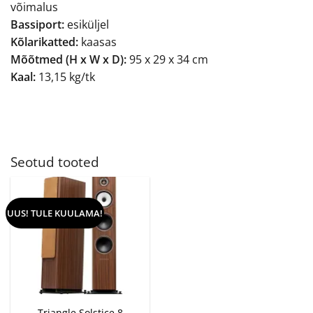
võimalus
Bassiport:
esiküljel
Kõlarikatted:
kaasas
Mõõtmed (H x W x D):
95 x 29 x 34 cm
Kaal:
13,15 kg/tk
Seotud tooted
UUS! TULE KUULAMA!
Triangle Solstice 8