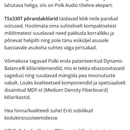
lahutava heliga, siis on Polk Audio tõeline ekspert.
TSx330T põrandakõlarid
täidavad kõik neile pandud
ootused. Hoolimata oma suhteliselt kompaktsetest
mõõtmetest suudavad need pakkuda korralikku ja
põnevat helipilti ning pole tänu esiküljel asuvale
bassiavale asukoha suhtes väga pirtsakad.
Võimekuse tagavad Polki enda patenteeritud Dynamic
Balance® kõlarielemendid, mis ei tekita ebasoovitavaid
sagedusi ning suudavad mängida pea moonutuste
vabalt. Lisaks kvaliteetsed komponendid ja spetsiaalselt
disainitud MDF-st (Medium Density Fiberboard)
kõlarikastid.
Hea hinna/kvaliteedi suhe! Eriti sobilikud
kodukinosüsteemidesse