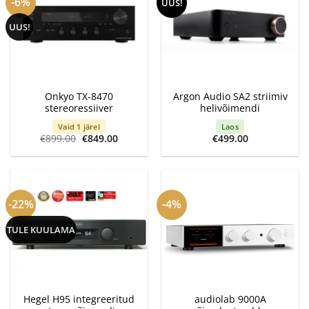
-6%
UUS!
UUS!
Onkyo TX-8470
Argon Audio SA2 striimiv
stereoressiiver
helivõimendi
Vaid 1 järel
Laos
Algne
Current
€
899.00
€
849.00
€
499.00
hind
price
oli:
is:
€899.00.
€849.00.
-22%
-4%
TULE KUULAMA
Hegel H95 integreeritud
audiolab 9000A