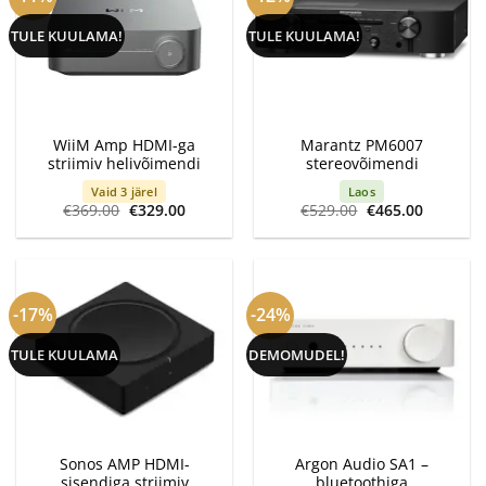
TULE KUULAMA!
TULE KUULAMA!
WiiM Amp HDMI-ga
Marantz PM6007
striimiv helivõimendi
stereovõimendi
Vaid 3 järel
Laos
Algne
Current
Algne
Current
€
369.00
€
329.00
€
529.00
€
465.00
hind
price
hind
price
oli:
is:
oli:
is:
€369.00.
€329.00.
€529.00.
€465.00.
-17%
-24%
TULE KUULAMA
DEMOMUDEL!
Sonos AMP HDMI-
Argon Audio SA1 –
sisendiga striimiv
bluetoothiga