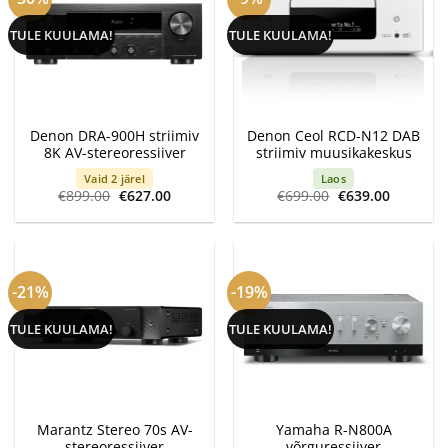
TULE KUULAMA!
TULE KUULAMA!
Denon DRA-900H striimiv
Denon Ceol RCD-N12 DAB
8K AV-stereoressiiver
striimiv muusikakeskus
Vaid 2 järel
Laos
Algne
Current
Algne
Current
€
899.00
€
627.00
€
699.00
€
639.00
hind
price
hind
price
oli:
is:
oli:
is:
€899.00.
€627.00.
€699.00.
€639.00.
-21%
-19%
TULE KUULAMA!
TULE KUULAMA!
Marantz Stereo 70s AV-
Yamaha R-N800A
stereoressiiver
võrguressiiver