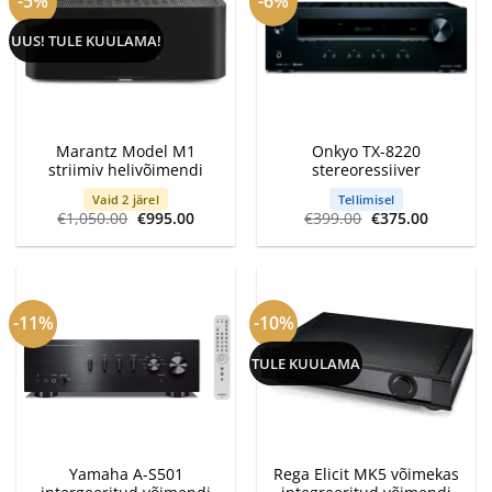
-5%
-6%
UUS! TULE KUULAMA!
Marantz Model M1
Onkyo TX-8220
striimiv helivõimendi
stereoressiiver
Vaid 2 järel
Tellimisel
Algne
Current
Algne
Current
€
1,050.00
€
995.00
€
399.00
€
375.00
hind
price
hind
price
oli:
is:
oli:
is:
€1,050.00.
€995.00.
€399.00.
€375.00.
-11%
-10%
TULE KUULAMA
Yamaha A-S501
Rega Elicit MK5 võimekas