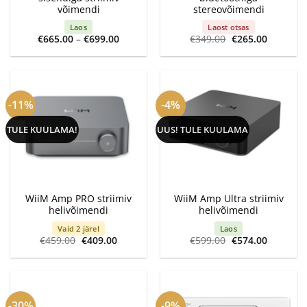
võimendi
stereovõimendi
Laos
Laost otsas
Price
Algne
Current
€
665.00
–
€
699.00
€
349.00
€
265.00
range:
hind
price
€665.00
oli:
is:
through
€349.00.
€265.00.
€699.00
-11%
-4%
TULE KUULAMA!
UUS! TULE KUULAMA
WiiM Amp PRO striimiv
WiiM Amp Ultra striimiv
helivõimendi
helivõimendi
Vaid 2 järel
Laos
Algne
Current
Algne
Current
€
459.00
€
409.00
€
599.00
€
574.00
hind
price
hind
price
oli:
is:
oli:
is:
€459.00.
€409.00.
€599.00.
€574.00.
-30%
-9%