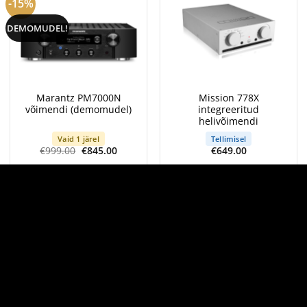
-15%
DEMOMUDEL!
Marantz PM7000N
Mission 778X
võimendi (demomudel)
integreeritud
helivõimendi
Vaid 1 järel
Tellimisel
Algne
Current
€
999.00
€
845.00
€
649.00
hind
price
oli:
is:
€999.00.
€845.00.
-12%
-10%