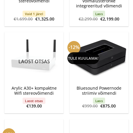
stereovõimendi
võimalusterohke
integreeritud võimendi
Vaid 1 järel
Laos
Algne
Current
Algne
Curren
€
1,699.00
€
1,325.00
€
2,299.00
€
2,199.00
hind
price
hind
price
oli:
is:
oli:
is:
€1,699.00.
€1,325.00.
€2,299.00.
€2,199
-12%
TULE KUULAMA!
LAOST OTSAS
Arylic A30+ kompaktne
Bluesound Powernode
Wifi stereovõimendi
striimiv võimendi
Laost otsas
Laos
Algne
Current
€
139.00
€
999.00
€
875.00
hind
price
oli:
is:
€999.00.
€875.00.