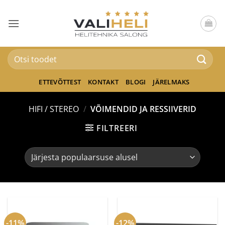
Skip
to
content
Otsi:
ETTEVÕTTEST
KONTAKT
BLOGI
JÄRELMAKS
HIFI / STEREO
/
VÕIMENDID JA RESSIIVERID
FILTREERI
-11%
-12%