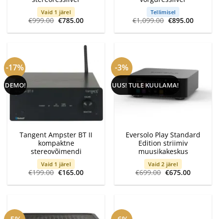
Vaid 1 järel
Tellimisel
Algne
Current
Algne
Current
€
999.00
€
785.00
€
1,099.00
€
895.00
hind
price
hind
price
oli:
is:
oli:
is:
€999.00.
€785.00.
€1,099.00.
€895.00
-17%
-3%
DEMO!
UUS! TULE KUULAMA!
Tangent Ampster BT II
Eversolo Play Standard
kompaktne
Edition striimiv
stereovõimendi
muusikakeskus
Vaid 1 järel
Vaid 2 järel
Algne
Current
Algne
Current
€
199.00
€
165.00
€
699.00
€
675.00
hind
price
hind
price
oli:
is:
oli:
is:
€199.00.
€165.00.
€699.00.
€675.00.