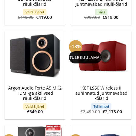
riiulikõlarid
juhtmevabad riiulikõlarid
Vaid 3 järel
Laos
Algne
Current
Algne
Current
€
449.00
€
419.00
€
999.00
€
919.00
hind
price
hind
price
oli:
is:
oli:
is:
€449.00.
€419.00.
€999.00.
€919.00.
-13%
TULE KUULAMA!
Argon Audio Forte A5 MK2
KEF LS50 Wireless II
HDMI-ga aktiivsed
auhinnatud juhtmevabad
riiulikõlarid
kõlarid
Vaid 3 järel
Tellimisel
Algne
Curren
€
649.00
€
2,499.00
€
2,175.00
hind
price
oli:
is:
€2,499.00.
€2,175