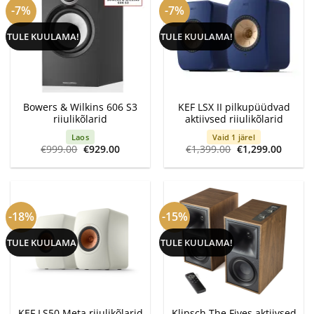
-7%
-7%
TULE KUULAMA!
TULE KUULAMA!
Bowers & Wilkins 606 S3
KEF LSX II pilkupüüdvad
riiulikõlarid
aktiivsed riiulikõlarid
Laos
Vaid 1 järel
Algne
Current
Algne
Curren
€
999.00
€
929.00
€
1,399.00
€
1,299.00
hind
price
hind
price
oli:
is:
oli:
is:
€999.00.
€929.00.
€1,399.00.
€1,299
-18%
-15%
TULE KUULAMA
TULE KUULAMA!
Klipsch The Fives aktiivsed
KEF LS50 Meta riiulikõlarid