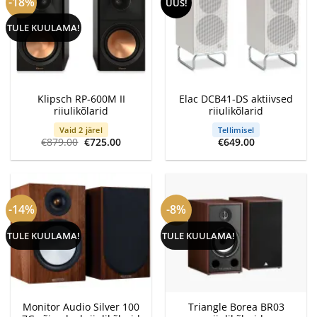
-18%
UUS!
TULE KUULAMA!
Klipsch RP-600M II
Elac DCB41-DS aktiivsed
riiulikõlarid
riiulikõlarid
Vaid 2 järel
Tellimisel
Algne
Current
€
879.00
€
725.00
€
649.00
hind
price
oli:
is:
€879.00.
€725.00.
-14%
-8%
TULE KUULAMA!
TULE KUULAMA!
Monitor Audio Silver 100
Triangle Borea BR03