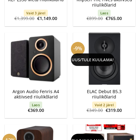
riiulikõlarid
Vaid 3 järel
Laos
Algne
Current
Algne
Current
€
1,399.00
€
1,149.00
€
899.00
€
765.00
hind
price
hind
price
oli:
is:
oli:
is:
€1,399.00.
€1,149.00.
€899.00.
€765.00.
-9%
UUS/TULE KUULAMA!
Argon Audio Fenris A4
ELAC Debut B5.3
aktiivsed riiulikõlarid
riiulikõlarid
Laos
Vaid 2 järel
Algne
Current
€
369.00
€
349.00
€
319.00
hind
price
oli:
is:
€349.00.
€319.00.