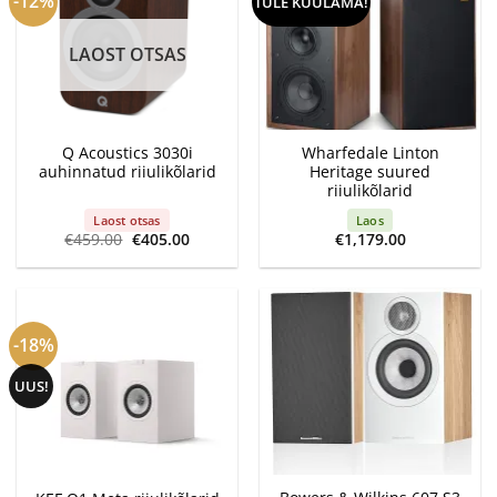
-12%
TULE KUULAMA!
LAOST OTSAS
Q Acoustics 3030i
Wharfedale Linton
auhinnatud riiulikõlarid
Heritage suured
riiulikõlarid
Laost otsas
Laos
Algne
Current
€
459.00
€
405.00
€
1,179.00
hind
price
oli:
is:
€459.00.
€405.00.
-18%
UUS!