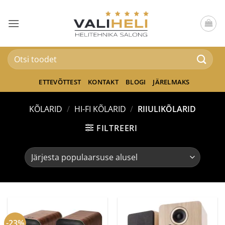
Skip
to
content
Otsi:
ETTEVÕTTEST
KONTAKT
BLOGI
JÄRELMAKS
KÕLARID
/
HI-FI KÕLARID
/
RIIULIKÕLARID
FILTREERI
-23%