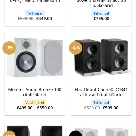
Bowers & Wilkins 607 S3
KEF Q1 Meta riiulikõlarid
riiulikõlarid
Tellimisel
Tellimisel
Algne
Current
€
549.00
€
449.00
€
795.00
hind
price
oli:
is:
€549.00.
€449.00.
-9%
-4%
Monitor Audio Bronze 100
Elac Debut ConneX DCB41
riiulikõlarid
aktiivsed riiulikõlarid
Vaid 1 järel
Tellimisel
Price
Algne
Current
€
499.00
–
€
550.00
€
529.00
€
509.00
range:
hind
price
€499.00
oli:
is:
through
€529.00.
€509.00.
€550.00