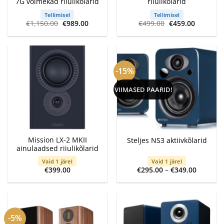
7G võimekad riiulikõlarid
riiulikõlarid
Tellimisel
Tellimisel
Algne
Current
Algne
Current
€
1,150.00
€
989.00
€
499.00
€
459.00
hind
price
hind
price
oli:
is:
oli:
is:
€1,150.00.
€989.00.
€499.00.
€459.00.
-15%
VIIMASED PAARID!
Mission LX-2 MKII
Steljes NS3 aktiivkõlarid
ainulaadsed riiulikõlarid
Vaid 1 järel
Vaid 1 järel
Price
€
399.00
€
295.00
–
€
349.00
range:
€295.00
through
€349.00
-5%