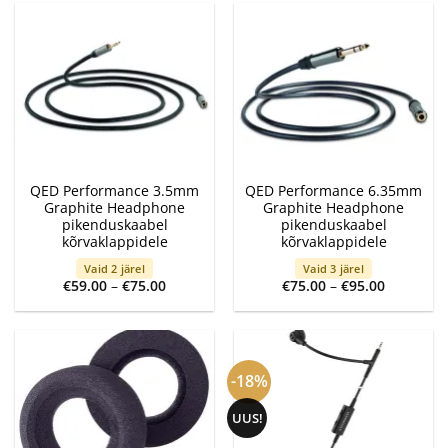
QED Performance 3.5mm
QED Performance 6.35mm
Graphite Headphone
Graphite Headphone
pikenduskaabel
pikenduskaabel
kõrvaklappidele
kõrvaklappidele
Vaid 2 järel
Vaid 3 järel
Price
Price
€
59.00
–
€
75.00
€
75.00
–
€
95.00
range:
range:
€59.00
€75.00
through
through
€75.00
€95.00
-18%
UUS!