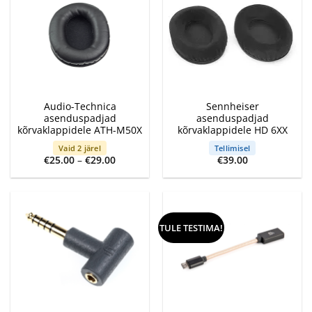
Audio-Technica
Sennheiser
asenduspadjad
asenduspadjad
kõrvaklappidele ATH-M50X
kõrvaklappidele HD 6XX
Vaid 2 järel
Tellimisel
Price
€
25.00
–
€
29.00
€
39.00
range:
€25.00
through
€29.00
TULE TESTIMA!