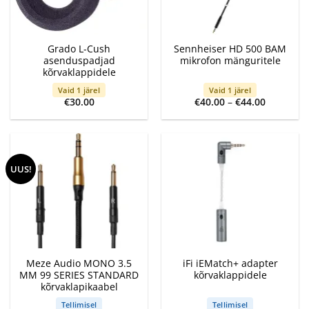
Grado L-Cush
Sennheiser HD 500 BAM
asenduspadjad
mikrofon mänguritele
kõrvaklappidele
Vaid 1 järel
Vaid 1 järel
Price
€
30.00
€
40.00
–
€
44.00
range:
€40.00
through
€44.00
UUS!
Meze Audio MONO 3.5
iFi iEMatch+ adapter
MM 99 SERIES STANDARD
kõrvaklappidele
kõrvaklapikaabel
Tellimisel
Tellimisel