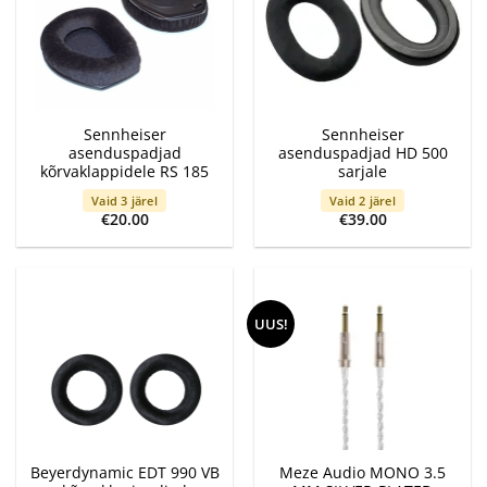
Sennheiser
Sennheiser
asenduspadjad
asenduspadjad HD 500
kõrvaklappidele RS 185
sarjale
Vaid 3 järel
Vaid 2 järel
€
20.00
€
39.00
UUS!
Beyerdynamic EDT 990 VB
Meze Audio MONO 3.5