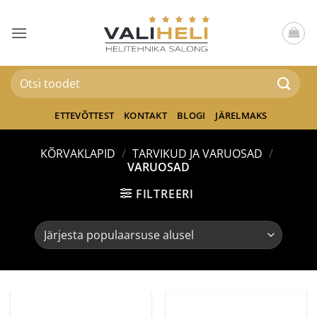
Skip
to
content
Otsi:
ETTEVÕTTEST
KONTAKT
BLOGI
JÄRELMAKS
KÕRVAKLAPID
/
TARVIKUD JA VARUOSAD
/
VARUOSAD
FILTREERI