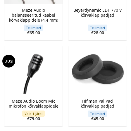
Meze Audio
Beyerdynamic EDT 770 V
balansseeritud kaabel
kõrvaklapipadjad
kõrvaklappidele (4,4 mm)
Tellimisel
Tellimisel
€
65.00
€
28.00
UUS!
Meze Audio Boom Mic
Hifiman PaliPad
mikrofon kõrvaklappidele
kõrvaklapipadjad
Vaid 1 järel
Tellimisel
€
79.00
€
45.00