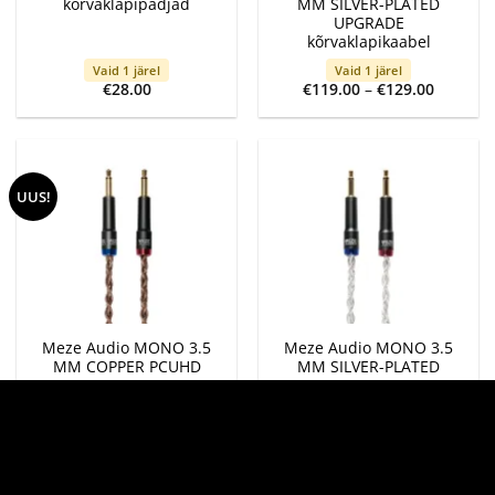
kõrvaklapipadjad
MM SILVER-PLATED
UPGRADE
kõrvaklapikaabel
Vaid 1 järel
Vaid 1 järel
Price
€
28.00
€
119.00
–
€
129.00
range:
€119.00
through
€129.00
UUS!
Meze Audio MONO 3.5
Meze Audio MONO 3.5
MM COPPER PCUHD
MM SILVER-PLATED
PREMIUM
PCUHD PREMIUM
kõrvaklapikaabel
kõrvaklapikaabel
Tellimisel
Vaid 1 järel
Price
Price
€
249.00
–
€
349.00
€
399.00
–
€
499.00
range:
range:
€249.00
€399.00
through
through