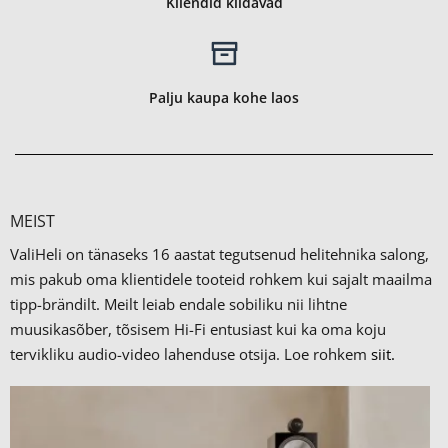
Kliendid kiidavad
Palju kaupa kohe laos
MEIST
ValiHeli on tänaseks 16 aastat tegutsenud helitehnika salong,
mis pakub oma klientidele tooteid rohkem kui sajalt maailma
tipp-brändilt.
Meilt leiab endale sobiliku nii lihtne
muusikasõber, tõsisem Hi-Fi entusiast kui ka oma koju
tervikliku audio-video lahenduse otsija. Loe rohkem
siit.