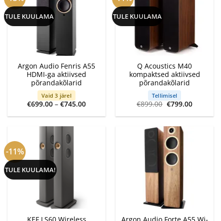
TULE KUULAMA
TULE KUULAMA
Argon Audio Fenris A55
Q Acoustics M40
HDMI-ga aktiivsed
kompaktsed aktiivsed
põrandakõlarid
põrandakõlarid
Vaid 3 järel
Tellimisel
Price
Algne
Current
€
699.00
–
€
745.00
€
899.00
€
799.00
range:
hind
price
€699.00
oli:
is:
through
€899.00.
€799.00.
€745.00
-11%
TULE KUULAMA!
KEF LS60 Wireless
Argon Audio Forte A55 Wi-