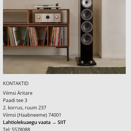
KONTAKTID
Viimsi Äritare
Paadi tee 3
2. korrus, ruum 237
Viimsi (Haabneeme) 74001
Lahtiolekuaegu vaata → SIIT
Tel: 5578088