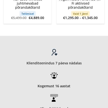
juhtmevabad
Fi aktiivsed
põrandakõlarid
põrandakõlarid
Tellimisel
Vaid 1 järel
Algne
Current
Price
€
5,499.00
€
4,889.00
€
1,295.00
–
€
1,345.00
hind
price
range:
oli:
is:
€1,295
€5,499.00.
€4,889.00.
throu
€1,345
Klienditeenindus 7 päeva nädalas
Kogemust 16 aastat