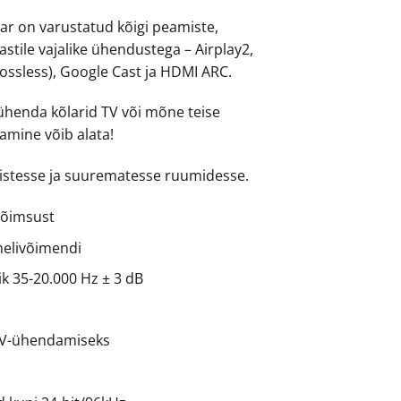
aar on varustatud kõigi peamiste,
iastile vajalike ühendustega – Airplay2,
Lossless), Google Cast ja HDMI ARC.
 ühenda kõlarid TV või mõne teise
lamine võib alata!
istesse ja suurematesse ruumidesse.
võimsust
helivõimendi
 35-20.000 Hz ± 3 dB
V-ühendamiseks