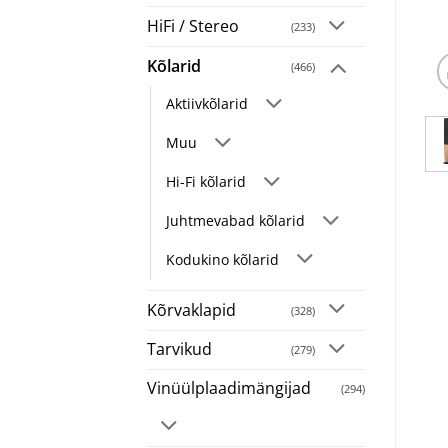
HiFi / Stereo
(233)
Kõlarid
(466)
Aktiivkõlarid
Muu
Hi-Fi kõlarid
Juhtmevabad kõlarid
Kodukino kõlarid
Kõrvaklapid
(328)
Tarvikud
(279)
Vinüülplaadimängijad
(294)