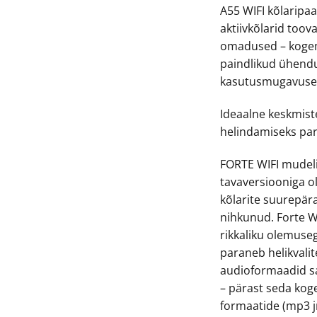
A55 WIFI kõlaripaa
aktiivkõlarid too
omadused – kogemu
paindlikud ühend
kasutusmugavuse
Ideaalne keskmist
helindamiseks par
FORTE WIFI mudeli
tavaversiooniga ol
kõlarite suurepär
nihkunud. Forte WiF
rikkaliku olemuseg
paraneb helikvalit
audioformaadid sa
– pärast seda kog
formaatide (mp3 j