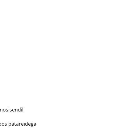
onosisendil
koos patareidega