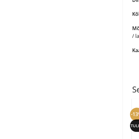
Kõ
Mõ
/ l
Ka
S
-1
TUL