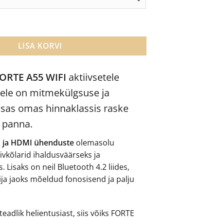
through
€1,345.00
55 Wi-Fi aktiivsed põrandakõlarid kogus
LISA KORVI
ORTE A55 WIFI
aktiivsetele
tele on mitmekülgsuse ja
 osas omas hinnaklassis raske
 panna.
I ja HDMI ühenduste
olemasolu
vkõlarid ihaldusväärseks ja
 Lisaks on neil Bluetooth 4.2 liides,
ja jaoks mõeldud fonosisend ja palju
teadlik helientusiast, siis võiks FORTE