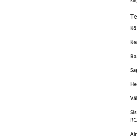
KIR
Te
Kõ
Ke
Ba
Sa
He
Vä
Si
RC
Air