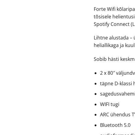
Forte Wifi kõlarip
tõsisele helientus
Spotify Connect (
Lihtne alustada –
heliallikaga ja kuu
Sobib hästi keskm
2 x 80″ väljund
täpne D-klassi 
sagedusvahemik
WIFI tugi
ARC ühendus T
Bluetooth 5.0