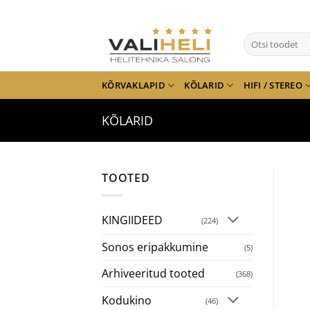
Skip
to
Otsi:
content
KÕRVAKLAPID
KÕLARID
HIFI / STEREO
KÕLARID
TOOTED
KINGIIDEED
(224)
Sonos eripakkumine
(5)
Arhiveeritud tooted
(368)
Kodukino
(46)