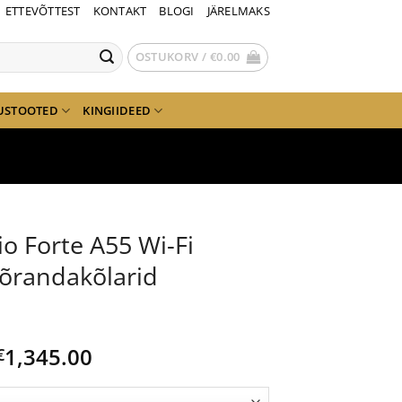
ETTEVÕTTEST
KONTAKT
BLOGI
JÄRELMAKS
OSTUKORV /
€
0.00
USTOOTED
KINGIIDEED
o Forte A55 Wi-Fi
põrandakõlarid
Price
1,345.00
€
range:
€1,295.00