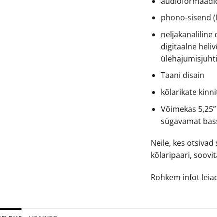
audioformaadid
phono-sisend (
neljakanaliline 
digitaalne heli
ülehajumisjuht
Taani disain
kõlarikate kinn
Võimekas 5,25
sügavamat bass
Neile, kes otsiva
kõlaripaari, soov
Rohkem infot lei