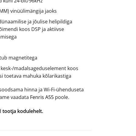
 kuni 24-bit/96kHz
MM) vinüülimängija jaoks
dünaamilise ja jõulise helipildiga
võimendi koos DSP ja aktiivse
imisega
itub magnetitega
” kesk-/madalsageduselement koos
i toetava mahuka kõlarikastiga
d soodsama hinna ja Wi-Fi-ühenduseta
itame vaadata
Fenris A55
poole.
ad
tootja kodulehelt.