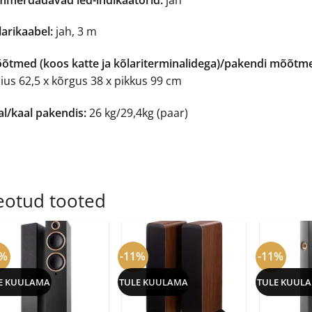
larikaabel:
jah, 3 m
õtmed (koos katte ja kõlariterminalidega)/pakendi mõõtm
aius 62,5 x kõrgus 38 x pikkus 99 cm
al/kaal pakendis:
26 kg/29,4kg (paar)
eotud tooted
3%
-11%
-11%
E KUULAMA
TULE KUULAMA
TULE KUULA
+
+
+