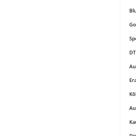
Bl
Go
Sp
DTS
Au
Era
Kõl
Au
Ka
Di