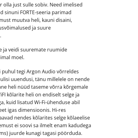
r olla just sulle sobiv. Need imelised
vad sinuni FORTE-seeria parimad
st muutva heli, kauni disaini,
usvõimalused ja suure
.
e ja veidi suuremate ruumide
imal moel.
 puhul tegi Argon Audio võrreldes
ulisi uuendusi, tänu millelele on nende
ane heli nüüd taseme võrra kõrgemale
I kõlarite heli on endiselt selge ja
a, kuid lisatud Wi-Fi-ühenduse abil
eet igas dimensioonis. Hi-res
avad nendes kõlarites selge kõlaeelise
emust ei soovi sa ilmelt enam kadudega
ms) juurde kunagi tagasi pöörduda.