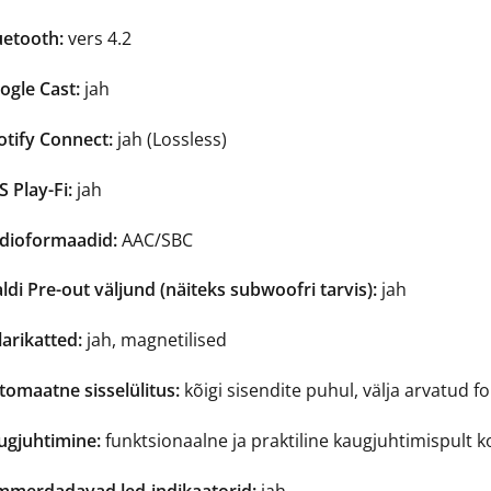
uetooth:
vers 4.2
ogle Cast:
jah
otify Connect:
jah (Lossless)
 Play-Fi:
jah
dioformaadid:
AAC/SBC
ldi Pre-out väljund (näiteks subwoofri tarvis):
jah
arikatted:
jah, magnetilised
tomaatne sisselülitus:
kõigi sisendite puhul, välja arvatud f
ugjuhtimine:
funktsionaalne ja praktiline kaugjuhtimispult 
mmerdadavad led-indikaatorid:
jah