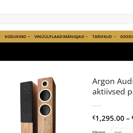
KODUKINO
VINÜÜLPLAADIMÄNGIJAD
TARVIKUD
SOOD
Argon Audi
aktiivsed 
1,295.00
–
€
Värvus