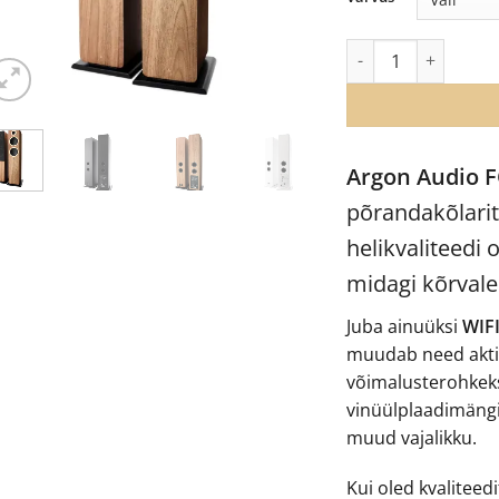
Argon Audio Forte A
Argon Audio F
põrandakõlari
helikvaliteedi
midagi kõrvale
Juba ainuüksi
WIF
muudab need aktii
võimalusterohkeks.
vinüülplaadimängi
muud vajalikku.
Kui oled kvaliteedi