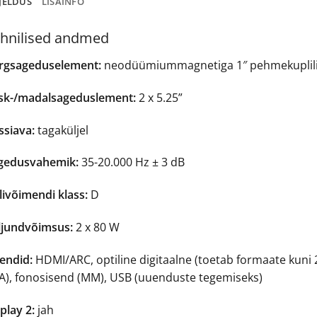
JELDUS
LISAINFO
hnilised andmed
rgsageduselement:
neodüümiummagnetiga 1″ pehmekuplili
sk-/madalsageduslement:
2 x 5.25”
ssiava:
tagaküljel
gedusvahemik:
35-20.000 Hz ± 3 dB
livõimendi klass:
D
ljundvõimsus:
2 x 80 W
sendid:
HDMI/ARC, optiline digitaalne (toetab formaate kuni 24-
A), fonosisend (MM), USB (uuenduste tegemiseks)
play 2:
jah