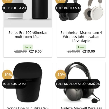
TULE KUULAMA
TULE KUULAMA!
Sonos Era 100 võimekas
Sennheiser Momentum 4
multiroom kõlar
Wireless juhtmevabad
kõrvaklapid
Laos
Laos
Algne
Current
Algne
Current
€
229.00
€
219.00
€
349.00
€
219.00
hind
price
hind
price
oli:
is:
oli:
is:
€229.00.
€219.00.
€349.00.
€219.00.
-10%
-10%
TULE KUULAMA
TULE KUULAMA! LÕPUMÜÜK
Sonos One SL nutikas Wi-
Audeze Maxwell Wireless