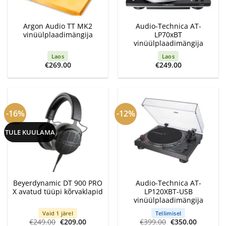
Argon Audio TT MK2
Audio-Technica AT-
vinüülplaadimängija
LP70xBT
vinüülplaadimängija
Laos
Laos
€
269.00
€
249.00
-16%
-12%
TULE KUULAMA
Beyerdynamic DT 900 PRO
Audio-Technica AT-
X avatud tüüpi kõrvaklapid
LP120XBT-USB
vinüülplaadimängija
Vaid 1 järel
Tellimisel
Algne
Current
Algne
Current
€
249.00
€
209.00
€
399.00
€
350.00