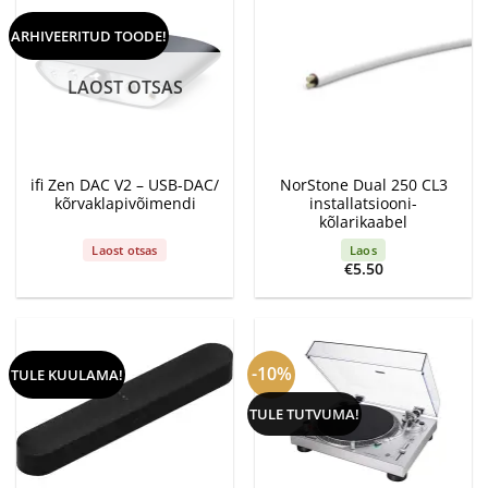
ARHIVEERITUD TOODE!
LAOST OTSAS
ifi Zen DAC V2 – USB-DAC/
NorStone Dual 250 CL3
kõrvaklapivõimendi
installatsiooni-
kõlarikaabel
Laost otsas
Laos
€
5.50
-10%
TULE KUULAMA!
TULE TUTVUMA!