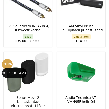
SVS SoundPath (RCA- RCA)
AM Vinyl Brush
subwoofrikaabel
vinüülplaadi puhastushari
Laos
Vaid 3 järel
Price
€
35.00
–
€
90.00
€
14.00
range:
€35.00
through
€90.00
-10%
TULE KUULAMA
Sonos Move 2
Audio-Technica AT-
kaasaskantav
VMN95E helinõel
Bluetooth/Wi-Fi kõlar