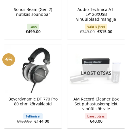
Sonos Beam (Gen 2)
Audio-Technica AT-
nutikas soundbar
LP120XUSB
vinüülplaadimängija
Laos
Vaid 3 järel
Algne
Current
€
499.00
€
349.00
€
315.00
hind
price
oli:
is:
€349.00.
€315.00.
-9%
LAOST OTSAS
Beyerdynamic DT 770 Pro
AM Record Cleaner Box
80 ohm kõrvaklapid
Set puhastuskomplekt
vinüülisõbrale
Tellimisel
Laost otsas
Algne
Current
€
159.00
€
144.00
€
40.00
hind
price
oli:
is: