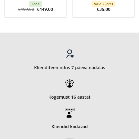
Laos
Vaid 2 järel
Algne
Current
€
499.00
€
449.00
€
35.00
hind
price
oli:
is:
€499.00.
€449.00.
Klienditeenindus 7 päeva nädalas
Kogemust 16 aastat
Kliendid kiidavad