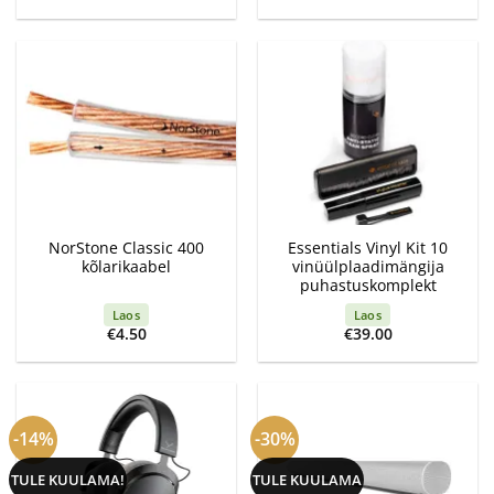
hind
price
hind
price
oli:
is:
oli:
is:
€249.00.
€209.00.
€399.00.
€350.00.
NorStone Classic 400
Essentials Vinyl Kit 10
kõlarikaabel
vinüülplaadimängija
puhastuskomplekt
Laos
Laos
€
4.50
€
39.00
-14%
-30%
TULE KUULAMA!
TULE KUULAMA