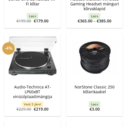
Fi kõlar
Gaming Headset mänguri
kõrvaklapid
Laos
Laos
Algne
Current
Price
€
199.00
€
179.00
€
365.00
–
€
385.00
hind
price
range:
oli:
is:
€365.00
€199.00.
€179.00.
through
€385.00
-4%
Audio-Technica AT-
NorStone Classic 250
LP60xBT
kõlarikaabel
vinüülplaadimängija
Vaid 3 järel
Laos
Algne
Current
€
229.00
€
219.00
€
3.00
hind
price
oli:
is:
€229.00.
€219.00.