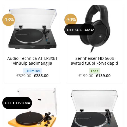
€159.00.
€144.00.
-13%
-30%
TULE KUULAMA!
Audio-Technica AT-LP3XBT
Sennheiser HD 560S
vinüülplaadimängija
avatud tüüpi kõrvaklapid
Tellimisel
Laos
Algne
Current
Algne
Current
€
329.00
€
285.00
€
199.00
€
139.00
hind
price
hind
price
oli:
is:
oli:
is:
€329.00.
€285.00.
€199.00.
€139.00.
TULE TUTVUMA!