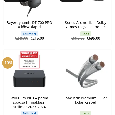
Beyerdynamic DT 700 PRO
Sonos Arc nutikas Dolby
X kõrvaklapid
Atmos toega soundbar
Tellimisel
Laos
Algne
Current
Algne
Current
€
249.00
€
215.00
€
995.00
€
695.00
hind
price
hind
price
oli:
is:
oli:
is:
€249.00.
€215.00.
€995.00.
€695.00.
-10%
WiiM Pro Plus – parim
Inakustik Premium Silver
soodsa hinnaklassi
kõlarikaabel
striimer 2023-2024
Tellimisel
Laos