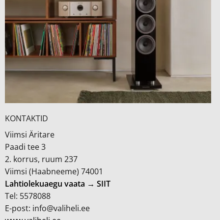
KONTAKTID
Viimsi Äritare
Paadi tee 3
2. korrus, ruum 237
Viimsi (Haabneeme) 74001
Lahtiolekuaegu vaata → SIIT
Tel: 5578088
E-post: info@valiheli.ee