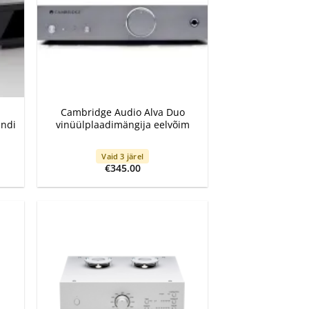
+
Cambridge Audio Alva Duo
endi
vinüülplaadimängija eelvõim
Vaid 3 järel
€
345.00