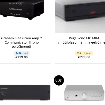
+
Graham Slee Gram Amp 2
Rega Fono MC MK4
Communicator II fono
vinüülplaadimängija eelvõim
eelvõimendi
Tellimisel
Vaid 1 järel
€
219.00
€
279.00
UUS!