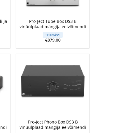
+
i ja
Pro-Ject Tube Box DS3 B
vinüülplaadimängija eelvõimendi
Tellimisel
€
879.00
+
Pro-Ject Phono Box DS3 B
endi
vinüülplaadimängija eelvõimendi