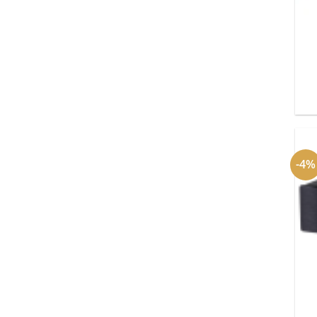
+
-4%
+