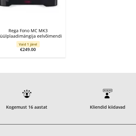
Rega Fono MC MK3
nüülplaadimängija eelvõimendi
Vaid 1 järel
€
249.00
Kogemust 16 aastat
Kliendid kiidavad