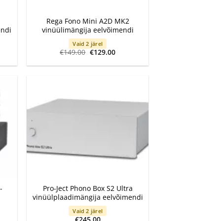
+
Rega Fono Mini A2D MK2
endi
vinüülimängija eelvõimendi
Vaid 2 järel
ent
Algne
Current
€
149.00
€
129.00
e
hind
price
oli:
is:
.00.
€149.00.
€129.00.
+
-
Pro-Ject Phono Box S2 Ultra
vinüülplaadimängija eelvõimendi
Vaid 2 järel
€
245.00