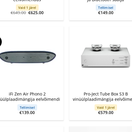
Vaid 1 järel
Tellimisel
Algne
Current
€
649.00
€
625.00
€
149.00
hind
price
oli:
is:
€649.00.
€625.00.
+
iFi Zen Air Phono 2
Pro-Ject Tube Box S3 B
nüülplaadimängija eelvõimendi
vinüülplaadimängija eelvõim
Tellimisel
Vaid 1 järel
€
139.00
€
579.00