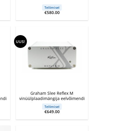
Tellimisel
€
580.00
UUS!
+
Graham Slee Reflex M
endi
vinüülplaadimängija eelvõimendi
Tellimisel
€
649.00