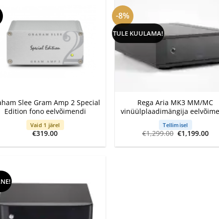
-8%
TULE KUULAMA!
+
aham Slee Gram Amp 2 Special
Rega Aria MK3 MM/MC
Edition fono eelvõimendi
vinüülplaadimängija eelvõim
Vaid 1 järel
Tellimisel
Algne
Cu
€
319.00
€
1,299.00
€
1,199.00
hind
pri
oli:
is:
€1,299.00.
€1,
ANE!