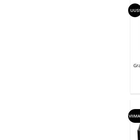
UUS!
+
Gr
VIIM