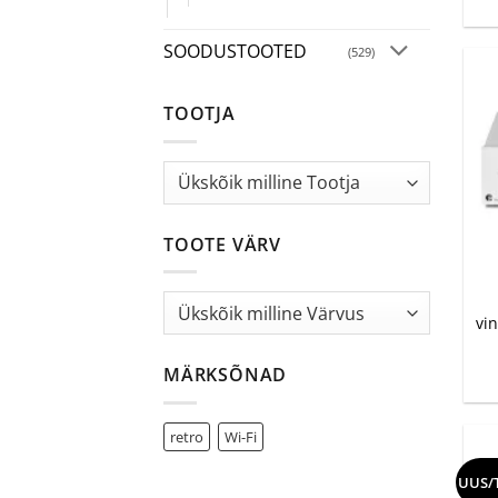
SOODUSTOOTED
(529)
TOOTJA
TOOTE VÄRV
+
vi
MÄRKSÕNAD
retro
Wi-Fi
UUS/