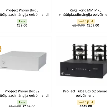
+
Pro-Ject Phono Box E
Rega Fono MM MK5
nüülplaadimängija eelvõimendi
vinüülplaadimängija eelvõim
Laos
Vaid 1 järel
Algne
Curr
€
59.00
€
279.00
€
239.00
hind
pric
oli:
is:
€279.00.
€239
%
+
Pro-Ject Phono Box S2
Pro-Ject Tube Box S2 phono
nüülplaadimängija eelvõimendi
eelvõimendi
Laos
Vaid 1 järel
Algne
Current
€
179.00
€
159.00
€
445.00