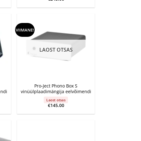
VIIMANE!
LAOST OTSAS
+
Pro-Ject Phono Box S
endi
vinüülplaadimängija eelvõimendi
Laost otsas
€
145.00