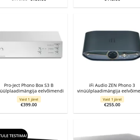
hind
price
oli:
is:
€179.00.
€159.00.
+
Pro-Ject Phono Box S3 B
iFi Audio ZEN Phono 3
nüülplaadimängija eelvõimendi
vinüülplaadimängija eelvõim
Vaid 1 järel
Vaid 1 järel
€
399.00
€
255.00
TULE TESTIMA!