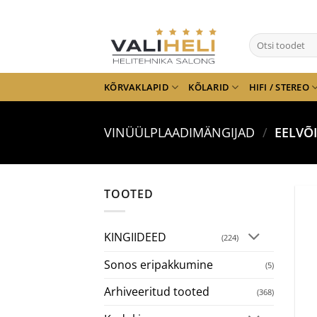
Skip
to
Otsi:
content
KÕRVAKLAPID
KÕLARID
HIFI / STEREO
VINÜÜLPLAADIMÄNGIJAD
/
EELVÕ
TOOTED
KINGIIDEED
(224)
Sonos eripakkumine
(5)
Arhiveeritud tooted
(368)