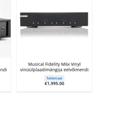
+
Musical Fidelity M6x Vinyl
endi
vinüülplaadimängija eelvõimendi
Tellimisel
rrent
€
1,995.00
ce
199.00.