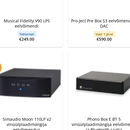
+
Musical Fidelity V90 LPS
Pro-Ject Pre Box S3 eelvõimend
eelvõimendi
DAC
Tellimisel
Vaid 1 järel
€
249.00
€
590.00
+
Simaudio Moon 110LP v2
Phono Box E BT 5
vinüülplaadimängija
vinüülplaadimängija eelvõim
eelvõimendus
ja Bluetooth saatja