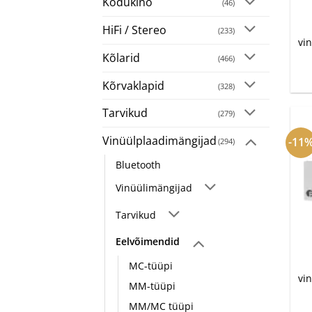
Kodukino
(46)
+
HiFi / Stereo
(233)
vi
Kõlarid
(466)
Kõrvaklapid
(328)
Tarvikud
(279)
Vinüülplaadimängijad
-11
(294)
Bluetooth
Vinüülimängijad
Tarvikud
+
Eelvõimendid
MC-tüüpi
vi
MM-tüüpi
MM/MC tüüpi