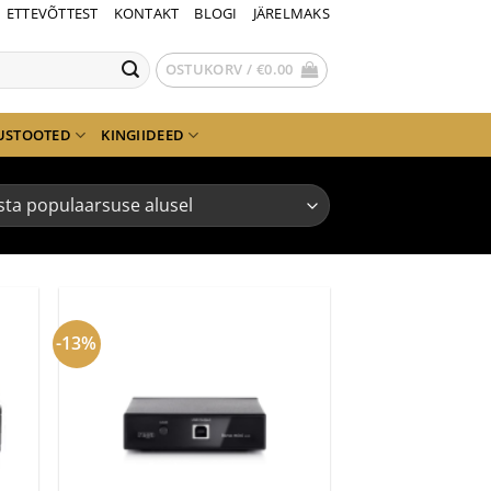
ETTEVÕTTEST
KONTAKT
BLOGI
JÄRELMAKS
OSTUKORV /
€
0.00
USTOOTED
KINGIIDEED
-13%