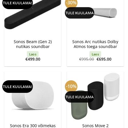
-30%
TULE KUULAMA!
TULE KUULAMA
Sonos Beam (Gen 2)
Sonos Arc nutikas Dolby
nutikas soundbar
Atmos toega soundbar
Laos
Laos
Algne
Current
€
499.00
€
995.00
€
695.00
hind
price
oli:
is:
€995.00.
€695.00.
-10%
TULE KUULAMA!
TULE KUULAMA
Sonos Era 300 võimekas
Sonos Move 2