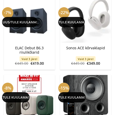
€199.00
-7%
-22%
UUS/TULE KUULAMA!
TULE KUULAMA
ELAC Debut B6.3
Sonos ACE kõrvaklapid
riiulikõlarid
Vaid 3 järel
Vaid 3 järel
Algne
Current
Algne
Current
€
449.00
€
419.00
€
449.00
€
349.00
hind
price
hind
price
oli:
is:
oli:
is:
€449.00.
€419.00.
€449.00.
€349.00.
-8%
-15%
TULE KUULAMA!
TULE KUULAMA!