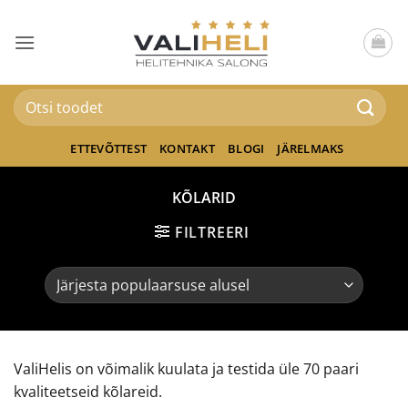
Skip
to
content
Otsi:
ETTEVÕTTEST
KONTAKT
BLOGI
JÄRELMAKS
KÕLARID
FILTREERI
ValiHelis on võimalik kuulata ja testida üle 70 paari
kvaliteetseid kõlareid.