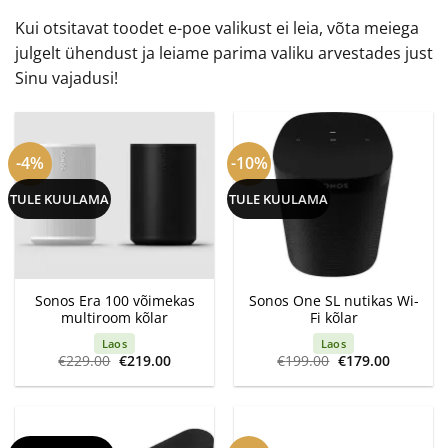
Kui otsitavat toodet e-poe valikust ei leia, võta meiega
julgelt ühendust ja leiame parima valiku arvestades just
Sinu vajadusi!
-4%
-10%
TULE KUULAMA
TULE KUULAMA
Sonos Era 100 võimekas
Sonos One SL nutikas Wi-
multiroom kõlar
Fi kõlar
Laos
Laos
Algne
Current
Algne
Current
€
229.00
€
219.00
€
199.00
€
179.00
hind
price
hind
price
oli:
is:
oli:
is:
€229.00.
€219.00.
€199.00.
€179.00.