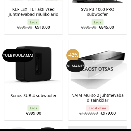
KEF LSX II LT aktiivsed
SVS PB-1000 PRO
juhtmevabad riiulikõlarid
subwoofer
Laos
Laos
Algne
Current
Algne
Current
€
999.00
€
919.00
€
995.00
€
845.00
hind
price
hind
price
oli:
is:
oli:
is:
€999.00.
€919.00.
€995.00.
€845.00.
-42%
TULE KUULAMA!
VIIMANE!
LAOST OTSAS
NAIM Mu-so 2 juhtmevaba
Sonos SUB 4 subwoofer
disainkõlar
Laos
Laost otsas
Algne
Current
€
999.00
€
1,699.00
€
979.00
hind
price
oli:
is:
€1,699.00.
€979.00