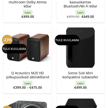
multiroom Dolby Atmos
kaasaskantav
kõlar
Bluetooth/Wi-Fi kõlar
Laos
Laos
Algne
Current
€
499.00
€
499.00
€
449.00
hind
price
oli:
is:
€499.00.
€449.00.
-23%
TULE KUULAMA
TULE KUULAMA
Q Acoustics M20 HD
Sonos Sub Mini
pilkupüüdvad aktiivkõlarid
kompaktne subwoofer
Laos
Laos
Price
€
399.00
–
€
475.00
€
499.00
range:
€399.00
through
€475.00