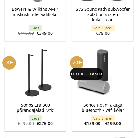
Bowers & Wilkins AM-1
SVS SoundPath subwoofer
niiskuskindel välikõlar
isolation system
kõlarijalad
Laos
Vaid 1 järel
Algne
Current
€
419.00
€
349.00
€
75.00
hind
price
oli:
is:
€419.00.
€349.00.
-8%
-20%
TULE KUULAMA!
Sonos Era 300
Sonos Roam akuga
põrandajalad (2tk)
bluetooth / wifi kõlar
Laos
Vaid 2 järel
Algne
Current
Price
€
299.00
€
275.00
€
159.00
–
€
199.00
hind
price
range:
oli:
is:
€159.00
€299.00.
€275.00.
through