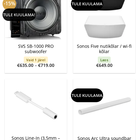
-15%
TULE KUULAMA
TULE KUULAMA!
SVS SB-1000 PRO
Sonos Five nutikõlar / wi-fi
subwoofer
kõlar
Vaid 1 järel
Laos
Price
€
635.00
–
€
719.00
€
649.00
range:
€635.00
through
€719.00
TULE KUULAMA
Sonos Line-In (3,5mm –
Sonos Arc Ultra soundbar