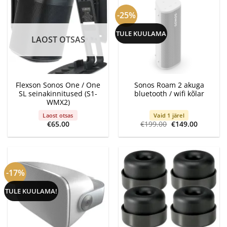
-25%
TULE KUULAMA
LAOST OTSAS
Flexson Sonos One / One
Sonos Roam 2 akuga
SL seinakinnitused (S1-
bluetooth / wifi kõlar
WMX2)
Laost otsas
Vaid 1 järel
Algne
Current
€
65.00
€
199.00
€
149.00
hind
price
oli:
is:
€199.00.
€149.00.
-17%
TULE KUULAMA!