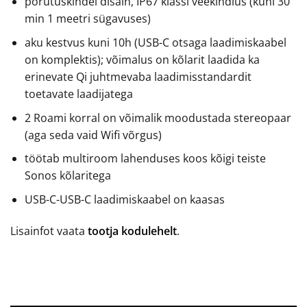
põrutuskindel disain, IP67 klassi veekindlus (kuni 30
min 1 meetri sügavuses)
aku kestvus kuni 10h (USB-C otsaga laadimiskaabel
on komplektis); võimalus on kõlarit laadida ka
erinevate Qi juhtmevaba laadimisstandardit
toetavate laadijatega
2 Roami korral on võimalik moodustada stereopaar
(aga seda vaid Wifi võrgus)
töötab multiroom lahenduses koos kõigi teiste
Sonos kõlaritega
USB-C-USB-C laadimiskaabel on kaasas
Lisainfot vaata
tootja kodulehelt
.