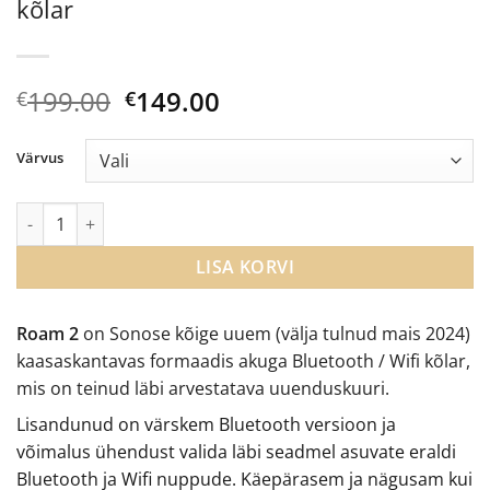
kõlar
Algne
Current
199.00
149.00
€
€
hind
price
oli:
is:
Värvus
€199.00.
€149.00.
Sonos Roam 2 akuga bluetooth / wifi kõlar kogus
LISA KORVI
Roam 2
on Sonose kõige uuem (välja tulnud mais 2024)
kaasaskantavas formaadis akuga Bluetooth / Wifi kõlar,
mis on teinud läbi arvestatava uuenduskuuri.
Lisandunud on värskem Bluetooth versioon ja
võimalus ühendust valida läbi seadmel asuvate eraldi
Bluetooth ja Wifi nuppude. Käepärasem ja nägusam kui