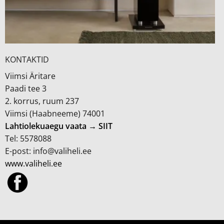
KONTAKTID
Viimsi Äritare
Paadi tee 3
2. korrus, ruum 237
Viimsi (Haabneeme) 74001
Lahtiolekuaegu vaata → SIIT
Tel: 5578088
E-post: info@valiheli.ee
www.valiheli.ee