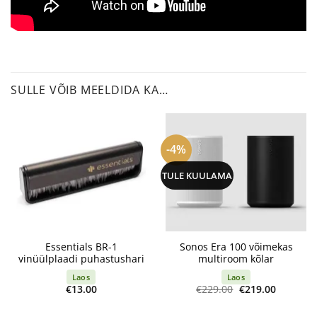
SULLE VÕIB MEELDIDA KA…
-4%
TULE KUULAMA
Essentials BR-1
Sonos Era 100 võimekas
vinüülplaadi puhastushari
multiroom kõlar
Laos
Laos
Algne
Current
€
13.00
€
229.00
€
219.00
hind
price
oli:
is:
€229.00.
€219.00.