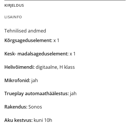
KIRJELDUS
LISAINFO
Tehnilised andmed
Kõrgsageduselement:
x 1
Kesk- madalsageduselement:
x 1
Helivõimendi:
digitaalne, H klass
Mikrofonid:
jah
Trueplay automaathäälestus:
jah
Rakendus:
Sonos
Aku kestvus:
kuni 10h