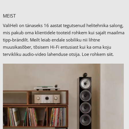
MEIST
ValiHeli on tänaseks 16 aastat tegutsenud helitehnika salong,
mis pakub oma klientidele tooteid rohkem kui sajalt maailma
tipp-brändilt.
Meilt leiab endale sobiliku nii lihtne
muusikasõber, tõsisem Hi-Fi entusiast kui ka oma koju
tervikliku audio-video lahenduse otsija. Loe rohkem
siit.