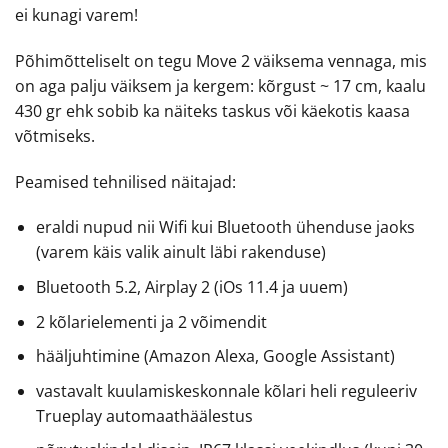
ei kunagi varem!
Põhimõtteliselt on tegu Move 2 väiksema vennaga, mis
on aga palju väiksem ja kergem: kõrgust ~ 17 cm, kaalu
430 gr ehk sobib ka näiteks taskus või käekotis kaasa
võtmiseks.
Peamised tehnilised näitajad:
eraldi nupud nii Wifi kui Bluetooth ühenduse jaoks
(varem käis valik ainult läbi rakenduse)
Bluetooth 5.2, Airplay 2 (iOs 11.4 ja uuem)
2 kõlarielementi ja 2 võimendit
hääljuhtimine (Amazon Alexa, Google Assistant)
vastavalt kuulamiskeskonnale kõlari heli reguleeriv
Trueplay automaathäälestus