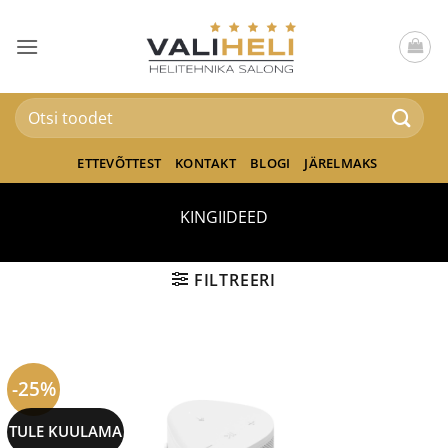
Skip
to
content
Otsi:
ETTEVÕTTEST
KONTAKT
BLOGI
JÄRELMAKS
KINGIIDEED
FILTREERI
-25%
TULE KUULAMA