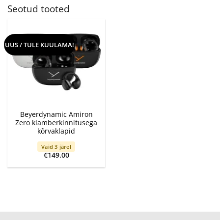
Seotud tooted
UUS / TULE KUULAMA!
Beyerdynamic Amiron
Zero klamberkinnitusega
kõrvaklapid
Vaid 3 järel
€
149.00