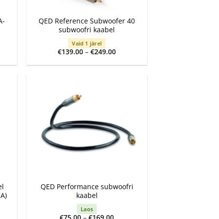
+
A-
QED Reference Subwoofer 40
subwoofri kaabel
Vaid 1 järel
Price
€
139.00
–
€
249.00
:
range:
0
€139.00
ugh
through
0
€249.00
+
el
QED Performance subwoofri
A)
kaabel
Laos
Price
€
75.00
–
€
169.00