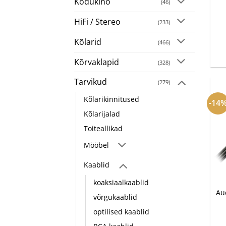
Kodukino
(46)
+
HiFi / Stereo
(233)
Kõlarid
(466)
Kõrvaklapid
(328)
Tarvikud
(279)
Kõlarikinnitused
-14
Kõlarijalad
Toiteallikad
Mööbel
Kaablid
+
koaksiaalkaablid
Au
võrgukaablid
optilised kaablid