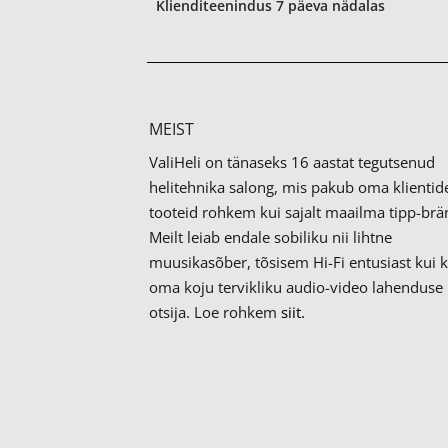
Klienditeenindus 7 päeva nädalas
MEIST
ValiHeli on tänaseks 16 aastat tegutsenud
helitehnika salong, mis pakub oma klientid
tooteid rohkem kui sajalt maailma tipp-brän
Meilt leiab endale sobiliku nii lihtne
muusikasõber, tõsisem Hi-Fi entusiast kui 
oma koju tervikliku audio-video lahenduse
otsija. Loe rohkem
siit.