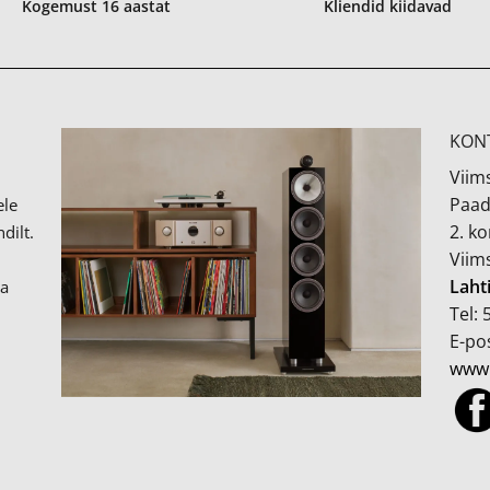
Kogemust 16 aastat
Kliendid kiidavad
KON
Viims
Paad
ele
2. k
dilt.
Viim
Laht
ka
Tel:
E-pos
www.