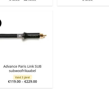
range:
€48.00
through
€218.00
Advance Paris Link SUB
subwoofrikaabel
Vaid 3 järel
Price
€
119.00
–
€
229.00
range:
€119.00
through
€229.00