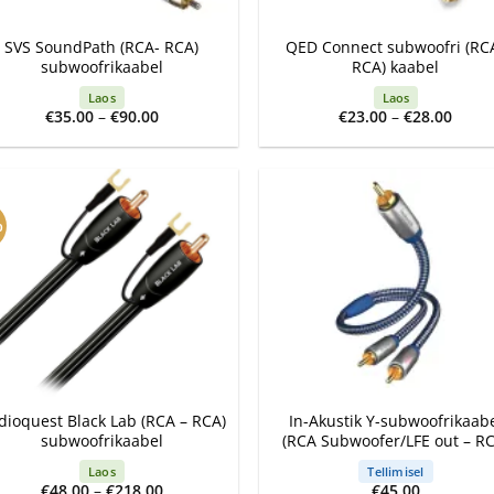
+
SVS SoundPath (RCA- RCA)
QED Connect subwoofri (RC
subwoofrikaabel
RCA) kaabel
Laos
Laos
Price
Price
€
35.00
–
€
90.00
€
23.00
–
€
28.00
range:
range
€35.00
€23.0
through
thro
€90.00
€28.0
%
+
dioquest Black Lab (RCA – RCA)
In-Akustik Y-subwoofrikaab
subwoofrikaabel
(RCA Subwoofer/LFE out – RC
Laos
Tellimisel
Price
€
48.00
–
€
218.00
€
45.00