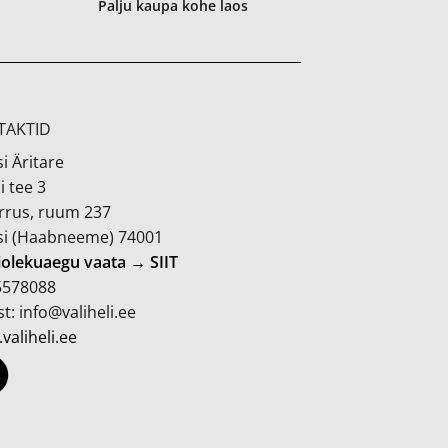
Palju kaupa kohe laos
TAKTID
i Äritare
i tee 3
orrus, ruum 237
si (Haabneeme) 74001
iolekuaegu vaata → SIIT
 5578088
t: info@valiheli.ee
valiheli.ee