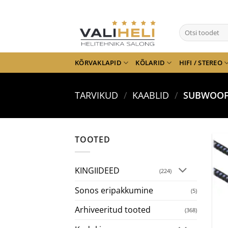
Skip
to
Otsi:
content
KÕRVAKLAPID
KÕLARID
HIFI / STEREO
TARVIKUD
/
KAABLID
/
SUBWOOF
TOOTED
KINGIIDEED
(224)
Sonos eripakkumine
(5)
Arhiveeritud tooted
(368)