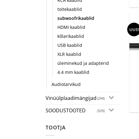
RCA kaablid
toitekaablid
subwoofrikaablid
HDMI kaablid
UUS!
kõlarikaablid
USB kaablid
XLR kaablid
üleminekud ja adapterid
4.4 mm kaablid
+
Audiotarvikud
Vinüülplaadimängijad
(294)
SOODUSTOOTED
(529)
TOOTJA