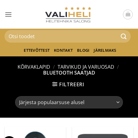
Skip
to
content
Otsi:
ETTEVÕTTEST
KONTAKT
BLOGI
JÄRELMAKS
KÕRVAKLAPID
/
TARVIKUD JA VARUOSAD
/
BLUETOOTH SAATJAD
FILTREERI