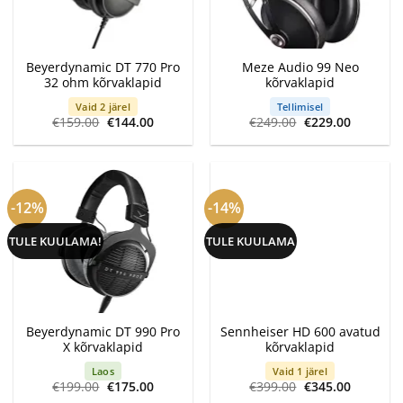
Beyerdynamic DT 770 Pro
Meze Audio 99 Neo
32 ohm kõrvaklapid
kõrvaklapid
Vaid 2 järel
Tellimisel
Algne
Current
Algne
Current
€
159.00
€
144.00
€
249.00
€
229.00
hind
price
hind
price
oli:
is:
oli:
is:
€159.00.
€144.00.
€249.00.
€229.00.
-12%
-14%
TULE KUULAMA!
TULE KUULAMA
Beyerdynamic DT 990 Pro
Sennheiser HD 600 avatud
X kõrvaklapid
kõrvaklapid
Laos
Vaid 1 järel
Algne
Current
Algne
Current
€
199.00
€
175.00
€
399.00
€
345.00
hind
price
hind
price