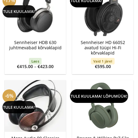
-17%
TULE KUULAMA!
TULE KUULAMA!
Sennheiser HDB 630
Sennheiser HD 660S2
juhtmevabad kõrvaklapid
avatud tüüpi Hi-Fi
kõrvaklapid
Laos
Vaid 1 järel
Price
€
415.00
–
€
423.00
€
595.00
range:
€415.00
through
€423.00
-6%
TULE KUULAMA! LÕPUMÜÜK!
TULE KUULAMA!