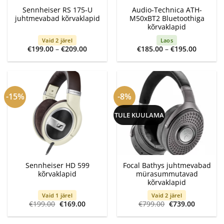
Sennheiser RS 175-U
Audio-Technica ATH-
juhtmevabad kõrvaklapid
M50xBT2 Bluetoothiga
kõrvaklapid
Vaid 2 järel
Laos
Price
Price
€
199.00
–
€
209.00
€
185.00
–
€
195.00
range:
range:
€199.00
€185.00
through
through
€209.00
€195.00
-15%
-8%
TULE KUULAMA
Sennheiser HD 599
Focal Bathys juhtmevabad
kõrvaklapid
mürasummutavad
kõrvaklapid
Vaid 1 järel
Vaid 2 järel
Algne
Current
Algne
Current
€
199.00
€
169.00
€
799.00
€
739.00
hind
price
hind
price
oli:
is:
oli:
is:
€199.00.
€169.00.
€799.00.
€739.00.