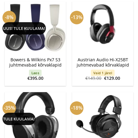
-8%
-13%
UUS! TULE KUULAMA!
Bowers & Wilkins Px7 S3
Austrian Audio Hi-X25BT
juhtmevabad kõrvaklapid
juhtmevabad kõrvaklapid
Laos
Vaid 1 järel
Algne
Current
€
395.00
€
149.00
€
129.00
hind
price
oli:
is:
€149.00.
€129.00.
-35%
-18%
TULE KUULAMA!