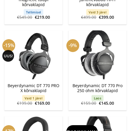
kõrvaklapid
kõrvaklapid
Tellimisel
Vaid 3 järel
Algne
Current
Algne
Current
€
549.00
€
219.00
€
499.00
€
399.00
hind
price
hind
price
oli:
is:
oli:
is:
€549.00.
€219.00.
€499.00.
€399.00.
-15%
-9%
UUS!
Beyerdynamic DT 770 PRO
Beyerdynamic DT 770 Pro
X kõrvaklapid
250 ohm kõrvaklapid
Vaid 1 järel
Laos
Algne
Current
Algne
Current
€
199.00
€
169.00
€
159.00
€
145.00
hind
price
hind
price
oli:
is:
oli:
is:
€199.00.
€169.00.
€159.00.
€145.00.