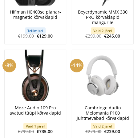
Hifiman HE400se planar-
Beyerdynamic MMX 330
magnetic kõrvaklapid
PRO kõrvaklapid
mängurile
Tellimisel
Vaid 2 järel
Algne
Current
Algne
Current
€
199.00
€
129.00
€
299.00
€
245.00
hind
price
hind
price
oli:
is:
oli:
is:
€199.00.
€129.00.
€299.00.
€245.00.
-8%
-14%
Meze Audio 109 Pro
Cambridge Audio
avatud tüüpi kõrvaklapid
Melomania P100
juhtmevabad kõrvaklapid
Vaid 1 järel
Vaid 2 järel
Algne
Current
Algne
Current
€
799.00
€
735.00
€
279.00
€
239.00
hind
price
hind
price