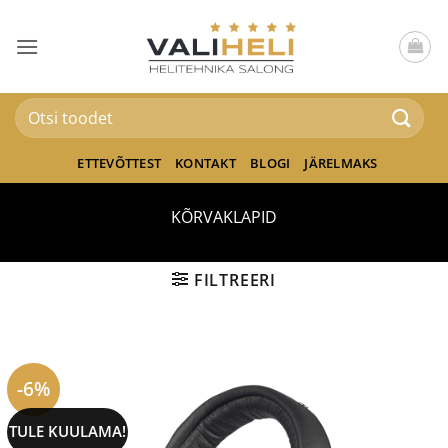
Skip
to
content
Otsi:
ETTEVÕTTEST
KONTAKT
BLOGI
JÄRELMAKS
KÕRVAKLAPID
FILTREERI
-6%
TULE KUULAMA!