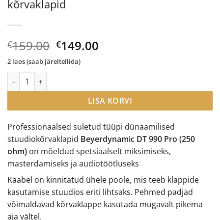
kõrvaklapid
Algne
Current
159.00
149.00
€
€
hind
price
2 laos (saab järeltellida)
oli:
is:
Beyerdynamic DT 990 Pro 250 ohm kõrvaklapid kogus
€159.00.
€149.00.
LISA KORVI
Professionaalsed suletud tüüpi dünaamilised
stuudiokõrvaklapid
Beyerdynamic DT 990 Pro (250
ohm)
on mõeldud spetsiaalselt miksimiseks,
masterdamiseks ja audiotöötluseks
Kaabel on kinnitatud ühele poole, mis teeb klappide
kasutamise stuudios eriti lihtsaks. Pehmed padjad
võimaldavad kõrvaklappe kasutada mugavalt pikema
aja vältel.