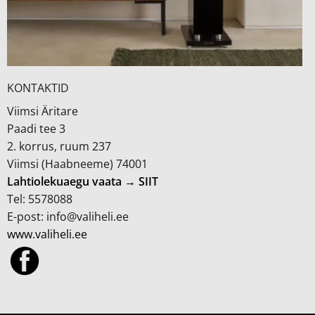
KONTAKTID
Viimsi Äritare
Paadi tee 3
2. korrus, ruum 237
Viimsi (Haabneeme) 74001
Lahtiolekuaegu vaata → SIIT
Tel: 5578088
E-post: info@valiheli.ee
www.valiheli.ee