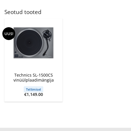
Seotud tooted
UUS!
Technics SL-1500CS
vinüülplaadimängija
Tellimisel
€
1,149.00