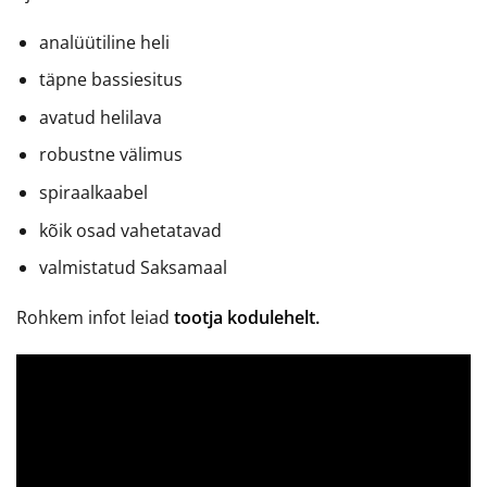
analüütiline heli
täpne bassiesitus
avatud helilava
robustne välimus
spiraalkaabel
kõik osad vahetatavad
valmistatud Saksamaal
Rohkem infot leiad
tootja kodulehelt.