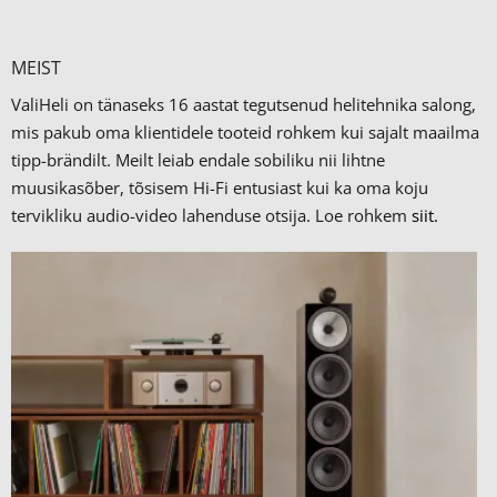
MEIST
ValiHeli on tänaseks 16 aastat tegutsenud helitehnika salong,
mis pakub oma klientidele tooteid rohkem kui sajalt maailma
tipp-brändilt.
Meilt leiab endale sobiliku nii lihtne
muusikasõber, tõsisem Hi-Fi entusiast kui ka oma koju
tervikliku audio-video lahenduse otsija. Loe rohkem
siit.