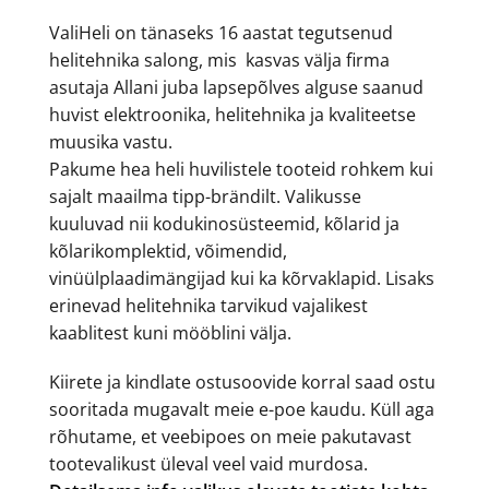
ValiHeli on tänaseks 16 aastat tegutsenud
helitehnika salong, mis kasvas välja firma
asutaja Allani juba lapsepõlves alguse saanud
huvist elektroonika, helitehnika ja kvaliteetse
muusika vastu.
Pakume hea heli huvilistele tooteid rohkem kui
sajalt maailma tipp-brändilt. Valikusse
kuuluvad nii kodukinosüsteemid, kõlarid ja
kõlarikomplektid, võimendid,
vinüülplaadimängijad kui ka kõrvaklapid. Lisaks
erinevad helitehnika tarvikud vajalikest
kaablitest kuni mööblini välja.
Kiirete ja kindlate ostusoovide korral saad ostu
sooritada mugavalt meie e-poe kaudu. Küll aga
rõhutame, et veebipoes on meie pakutavast
tootevalikust üleval veel vaid murdosa.