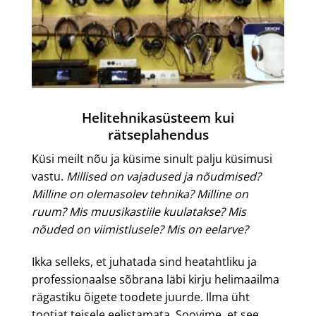
Helitehnikasüsteem kui
rätseplahendus
Küsi meilt nõu ja küsime sinult palju küsimusi
vastu.
Millised on vajadused ja nõudmised?
Milline on olemasolev tehnika? Milline on
ruum? Mis muusikastiile kuulatakse? Mis
nõuded on viimistlusele? Mis on eelarve?
Ikka selleks, et juhatada sind heatahtliku ja
professionaalse sõbrana läbi kirju helimaailma
rägastiku õigete toodete juurde. Ilma üht
tootjat teisele eelistamata. Soovime, et see,