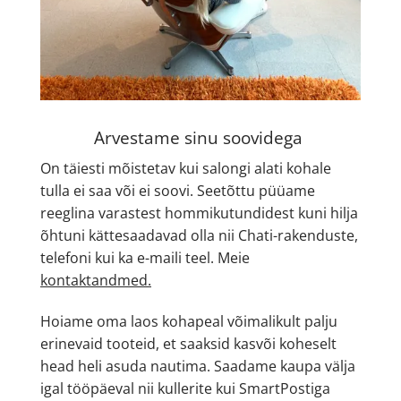
Arvestame sinu soovidega
On täiesti mõistetav kui salongi alati kohale
tulla ei saa või ei soovi. Seetõttu püüame
reeglina varastest hommikutundidest kuni hilja
õhtuni kättesaadavad olla nii Chati-rakenduste,
telefoni kui ka e-maili teel.
Meie
kontaktandmed.
Hoiame oma laos kohapeal võimalikult palju
erinevaid tooteid, et saaksid kasvõi koheselt
head heli asuda nautima. Saadame kaupa välja
igal tööpäeval nii kullerite kui SmartPostiga