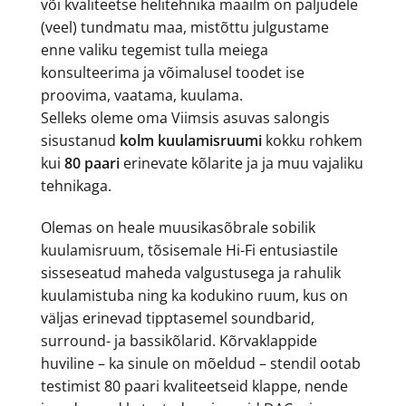
või kvaliteetse helitehnika maailm on paljudele
(veel) tundmatu maa, mistõttu julgustame
enne valiku tegemist tulla meiega
konsulteerima ja võimalusel toodet ise
proovima, vaatama, kuulama.
Selleks oleme oma Viimsis asuvas salongis
sisustanud
kolm kuulamisruumi
kokku rohkem
kui
80 paari
erinevate kõlarite ja ja muu vajaliku
tehnikaga.
Olemas on heale muusikasõbrale sobilik
kuulamisruum, tõsisemale Hi-Fi entusiastile
sisseseatud maheda valgustusega ja rahulik
kuulamistuba ning ka kodukino ruum, kus on
väljas erinevad tipptasemel soundbarid,
surround- ja bassikõlarid. Kõrvaklappide
huviline – ka sinule on mõeldud – stendil ootab
testimist 80 paari kvaliteetseid klappe, nende