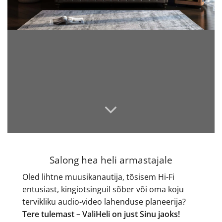
Salong hea heli armastajale
Oled lihtne muusikanautija, tõsisem Hi-Fi
entusiast, kingiotsinguil sõber või oma koju
tervikliku audio-video lahenduse planeerija?
Tere tulemast – ValiHeli on just Sinu jaoks!