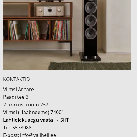
KONTAKTID
Viimsi Äritare
Paadi tee 3
2. korrus, ruum 237
Viimsi (Haabneeme) 74001
Lahtiolekuaegu vaata → SIIT
Tel: 5578088
E-post: info@valiheli.ee