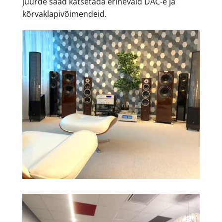
juurde saad katsetada erinevaid DAC-e ja
kõrvaklapivõimendeid.