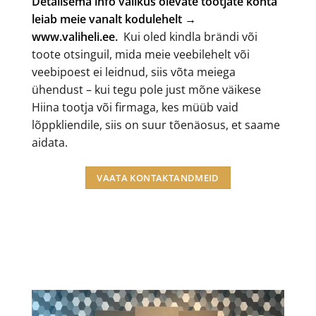
Detailsema info valikus olevate tootjate kohta
leiab meie vanalt kodulehelt →
www.valiheli.ee
.
Kui oled kindla brändi või
toote otsinguil, mida meie veebilehelt või
veebipoest ei leidnud, siis võta meiega
ühendust – kui tegu pole just mõne väikese
Hiina tootja või firmaga, kes müüb vaid
lõppkliendile, siis on suur tõenäosus, et saame
aidata.
VAATA KONTAKTANDMEID