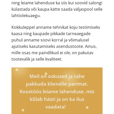
ning leiame lahenduse ka siis kui soovid salongi
külastada või kaupa kätte saada väljaspool selle
lahtiolekuaegu.
Kokkuleppel anname tehnikat koju testimiseks
kaasa ning kaupade pikkade tarneaegade
puhul anname soovi korral ja võimalusel
ajutiseks kasutamiseks asendustoote. Ainus,
mille osas me paindlikud ei ole, on pakutav
tootevalik ja selle kvaliteet.
Meil on oskused ja tahe
pakkuda kliendile parimat.
Koostöös leiame lahenduse, mis
kõlab hästi ja on ka ilus
vaadata!