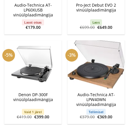
Audio-Technica AT-
Pro-Ject Debut EVO 2
LP60XUSB
vinüülplaadimängija
vinüülplaadimängija
Laost otsas
Laos
Algne
Current
€
179.00
€
699.00
€
649.00
hind
price
oli:
is:
€699.00.
€649.00.
-5%
-3%
Denon DP-300F
Audio-Technica AT-
vinüülplaadimängija
LPW40WN
vinüülplaadimängija
Vaid 1 järel
Tellimisel
Algne
Current
Algne
Current
€
419.00
€
399.00
€
379.00
€
369.00
hind
price
hind
price
oli:
is:
oli:
is:
€419.00.
€399.00.
€379.00.
€369.00.