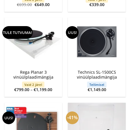
Algne
Current
€
699.00
€
649.00
€
339.00
hind
price
oli:
is:
€699.00.
€649.00.
TULE TUTVUMA!
UUS!
Rega Planar 3
Technics SL-1500CS
vinüülplaadimängija
vinüülplaadimängija
Vaid 2 järel
Tellimisel
Price
€
799.00
–
€
1,199.00
€
1,149.00
range:
€799.00
through
€1,199.00
-41%
UUS!