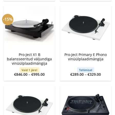
oli:
is:
€1,299.00.
€1,189.00.
-15%
Pro-Ject X1 B
Pro-Ject Primary E Phono
balansseeritud väljundiga
vinüülplaadimängija
vinüülplaadimängija
Vaid 1 järel
Tellimisel
Price
Price
€
846.00
–
€
995.00
€
289.00
–
€
329.00
range:
range:
€846.00
€289.00
through
through
€995.00
€329.00