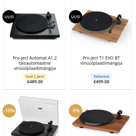
UUS!
UUS!
Pro-Ject Automat A1.2
Pro-Ject T1 EVO BT
täisautomaatne
vinüülplaadimängija
vinüülplaadimängija
Vaid 2 järel
Tellimisel
€
489.00
€
499.00
-10%
-5%