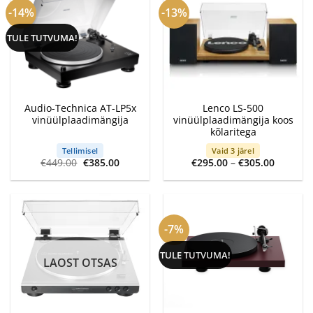
-14%
-13%
TULE TUTVUMA!
Audio-Technica AT-LP5x
Lenco LS-500
vinüülplaadimängija
vinüülplaadimängija koos
kõlaritega
Tellimisel
Vaid 3 järel
Algne
Current
Price
€
449.00
€
385.00
€
295.00
–
€
305.00
hind
price
range:
oli:
is:
€295.00
€449.00.
€385.00.
through
€305.00
-7%
TULE TUTVUMA!
LAOST OTSAS