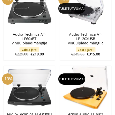
TULE TUTVUMA!
Audio-Technica AT-
Audio-Technica AT-
LP60xBT
LP120XUSB
vinüülplaadimängija
vinüülplaadimängija
Vaid 3 järel
Vaid 3 järel
Algne
Current
Algne
Current
€
229.00
€
219.00
€
349.00
€
315.00
hind
price
hind
price
oli:
is:
oli:
is:
€229.00.
€219.00.
€349.00.
€315.00.
-13%
TULE TUTVUMA!
Audio-Technica AT-LP3XBT
Argon Audio TT MK2