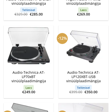
vinüülplaadimängija
vinüülplaadimängija
Tellimisel
Laos
Algne
Current
€
329.00
€
285.00
€
269.00
hind
price
oli:
is:
€329.00.
€285.00.
-12%
Audio-Technica AT-
Audio-Technica AT-
LP70xBT
LP120XBT-USB
vinüülplaadimängija
vinüülplaadimängija
Laos
Tellimisel
Algne
Current
€
249.00
€
399.00
€
350.00
hind
price
oli:
is:
€399.00.
€350.00.