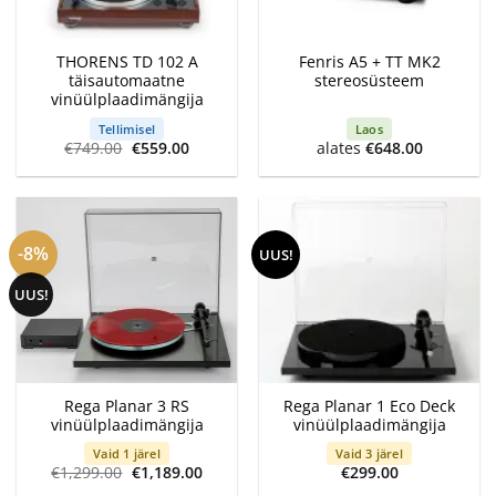
THORENS TD 102 A
Fenris A5 + TT MK2
täisautomaatne
stereosüsteem
vinüülplaadimängija
Tellimisel
Laos
Algne
Current
€
749.00
€
559.00
alates
€
648.00
hind
price
oli:
is:
€749.00.
€559.00.
-8%
UUS!
UUS!
Rega Planar 3 RS
Rega Planar 1 Eco Deck
vinüülplaadimängija
vinüülplaadimängija
Vaid 1 järel
Vaid 3 järel
Algne
Current
€
1,299.00
€
1,189.00
€
299.00
hind
price