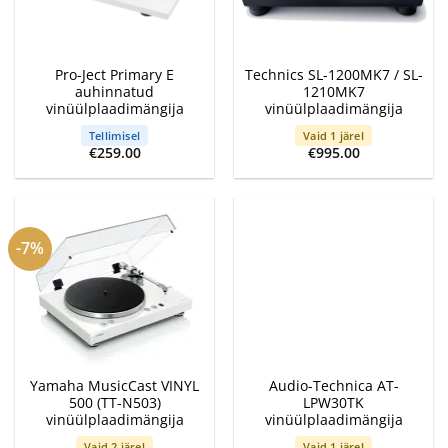
Pro-Ject Primary E
Technics SL-1200MK7 / SL-
auhinnatud
1210MK7
vinüülplaadimängija
vinüülplaadimängija
Tellimisel
Vaid 1 järel
€
259.00
€
995.00
-7%
Yamaha MusicCast VINYL
Audio-Technica AT-
500 (TT-N503)
LPW30TK
vinüülplaadimängija
vinüülplaadimängija
Vaid 2 järel
Vaid 1 järel