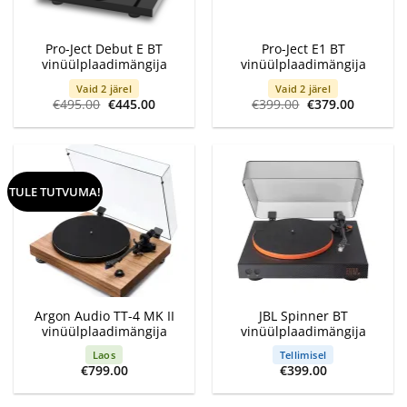
Pro-Ject Debut E BT
Pro-Ject E1 BT
vinüülplaadimängija
vinüülplaadimängija
Vaid 2 järel
Vaid 2 järel
Algne
Current
Algne
Current
€
495.00
€
445.00
€
399.00
€
379.00
hind
price
hind
price
oli:
is:
oli:
is:
€495.00.
€445.00.
€399.00.
€379.00.
TULE TUTVUMA!
Argon Audio TT-4 MK II
JBL Spinner BT
vinüülplaadimängija
vinüülplaadimängija
Laos
Tellimisel
€
799.00
€
399.00