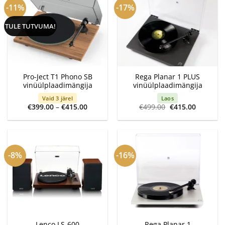
-11%
-17%
TULE TUTVUMA!
Pro-Ject T1 Phono SB
Rega Planar 1 PLUS
vinüülplaadimängija
vinüülplaadimängija
Vaid 3 järel
Laos
Price
Algne
Current
€
399.00
–
€
415.00
€
499.00
€
415.00
range:
hind
price
€399.00
oli:
is:
through
€499.00.
€415.00.
€415.00
-8%
-16%
Lenco LS-600
Rega Planar 1