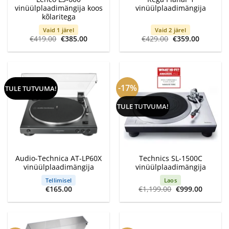
vinüülplaadimängija koos
vinüülplaadimängija
kõlaritega
Vaid 1 järel
Vaid 2 järel
Algne
Current
Algne
Current
€
419.00
€
385.00
€
429.00
€
359.00
hind
price
hind
price
oli:
is:
oli:
is:
€419.00.
€385.00.
€429.00.
€359.00.
-17%
TULE TUTVUMA!
TULE TUTVUMA!
Audio-Technica AT-LP60X
Technics SL-1500C
vinüülplaadimängija
vinüülplaadimängija
Tellimisel
Laos
Algne
Current
€
165.00
€
1,199.00
€
999.00
hind
price
oli:
is:
€1,199.00.
€999.00