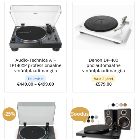
Audio-Technica AT-
Denon DP-400
LP140XP professionaalne
poolautomaatne
vinüülplaadimängija
vinüülplaadimängija
Tellimisel
Vaid 2 järel
Price
€
449.00
–
€
499.00
€
579.00
range:
€449.00
through
€499.00
-25%
Soodus