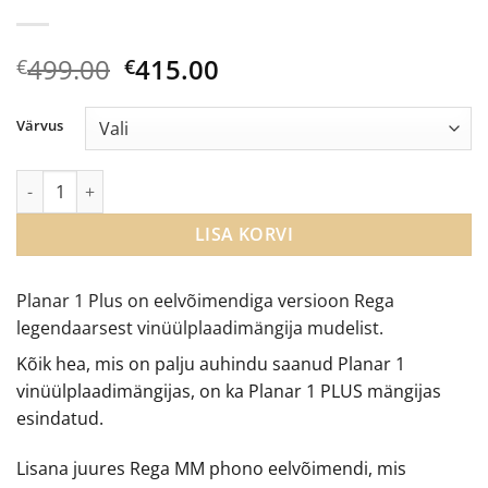
Algne
Current
499.00
415.00
€
€
hind
price
oli:
is:
Värvus
€499.00.
€415.00.
Rega Planar 1 PLUS vinüülplaadimängija kogus
LISA KORVI
Planar 1 Plus on eelvõimendiga versioon Rega
legendaarsest vinüülplaadimängija mudelist.
Kõik hea, mis on palju auhindu saanud Planar 1
vinüülplaadimängijas, on ka Planar 1 PLUS mängijas
esindatud.
Lisana juures Rega MM phono eelvõimendi, mis