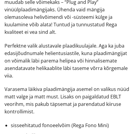
muudab selle võimekaks – “Plug and Play”
vinüülplaadimängijaks. Ühenda vaid mängija
olemasoleva helivõimendi või -süsteemi külge ja
kuulamine võib alata! Tuntud ja tunnustatud Rega
kvaliteet ei vea sind alt.
Perfektne valik alustavale plaadikuulajale. Aga ka juba
edasijõudnumale helientusiastile, kuna plaadimängijat
on võimalik läbi parema helipea või hinnalisemate
asendatavate helikaablite läbi taseme võrra kõrgemale
viia.
Varasema läikiva plaadimängija asemel on valikus nüüd
matt valge ja matt must. Lisaks on paigaldatud EBLT
veorihm, mis pakub täpsemat ja parendatud kiiruse
kontrollimist.
sisseehitatud fonoeelvõim (Rega Fono Mini)