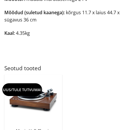
Mõõdud (suletud kaanega):
kõrgus 11.7 x laius 44.7 x
sügavus 36 cm
Kaal:
4.35kg
Seotud tooted
UUS/TULE TUTVUMA!