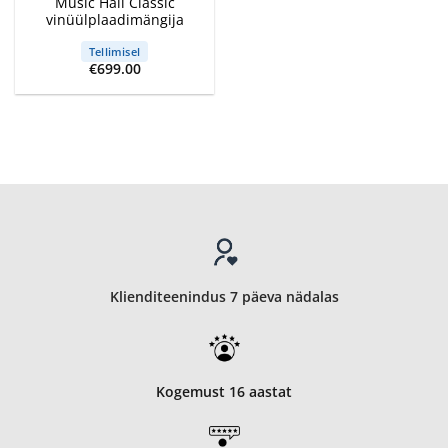
Music Hall Classic
vinüülplaadimängija
Tellimisel
€
699.00
Klienditeenindus 7 päeva nädalas
Kogemust 16 aastat