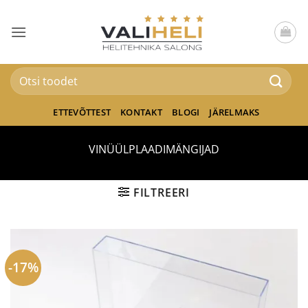
Skip
to
content
Otsi:
ETTEVÕTTEST
KONTAKT
BLOGI
JÄRELMAKS
VINÜÜLPLAADIMÄNGIJAD
FILTREERI
-17%