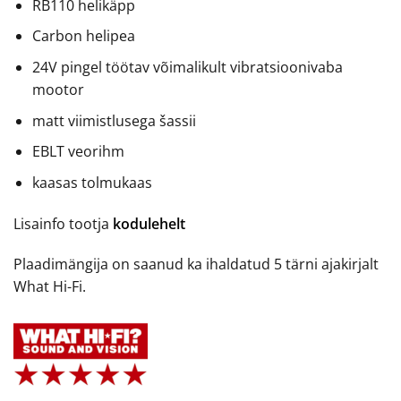
RB110 helikäpp
Carbon helipea
24V pingel töötav võimalikult vibratsioonivaba
mootor
matt viimistlusega šassii
EBLT veorihm
kaasas tolmukaas
Lisainfo tootja
kodulehelt
Plaadimängija on saanud ka ihaldatud 5 tärni ajakirjalt
What Hi-Fi.