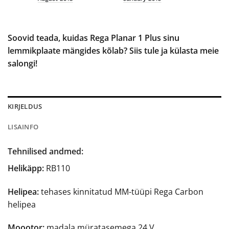
Soovid teada, kuidas Rega Planar 1 Plus sinu
lemmikplaate mängides kõlab? Siis tule ja külasta meie
salongi!
KIRJELDUS
LISAINFO
Tehnilised andmed:
Helikäpp:
RB110
Helipea:
tehases kinnitatud MM-tüüpi Rega Carbon
helipea
Moootor:
madala müratasemega 24 V