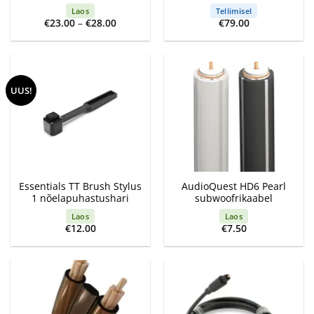
Laos
Tellimisel
Price
€
23.00
–
€
28.00
€
79.00
range:
€23.00
through
€28.00
UUS!
Essentials TT Brush Stylus
AudioQuest HD6 Pearl
1 nõelapuhastushari
subwoofrikaabel
Laos
Laos
€
12.00
€
7.50