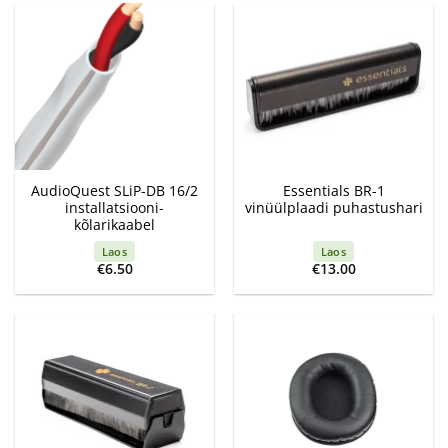
€155.00
AudioQuest SLiP-DB 16/2
Essentials BR-1
installatsiooni-
vinüülplaadi puhastushari
kõlarikaabel
Laos
Laos
€
6.50
€
13.00