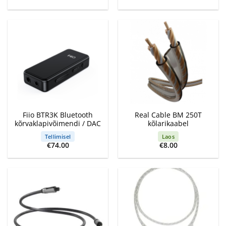
Fiio BTR3K Bluetooth
Real Cable BM 250T
kõrvaklapivõimendi / DAC
kõlarikaabel
Tellimisel
Laos
€
74.00
€
8.00