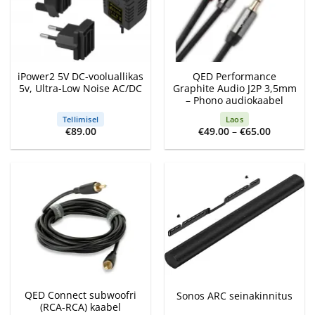
iPower2 5V DC-vooluallikas
QED Performance
5v, Ultra-Low Noise AC/DC
Graphite Audio J2P 3,5mm
– Phono audiokaabel
Tellimisel
Laos
Price
€
89.00
€
49.00
–
€
65.00
range:
€49.00
through
€65.00
QED Connect subwoofri
Sonos ARC seinakinnitus
(RCA-RCA) kaabel