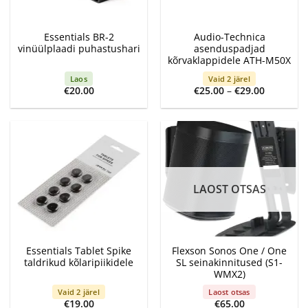
Essentials BR-2
Audio-Technica
vinüülplaadi puhastushari
asenduspadjad
kõrvaklappidele ATH-M50X
Laos
Vaid 2 järel
Price
€
20.00
€
25.00
–
€
29.00
range:
€25.00
through
€29.00
LAOST OTSAS
Essentials Tablet Spike
Flexson Sonos One / One
taldrikud kõlaripiikidele
SL seinakinnitused (S1-
WMX2)
Vaid 2 järel
Laost otsas
€
19.00
€
65.00