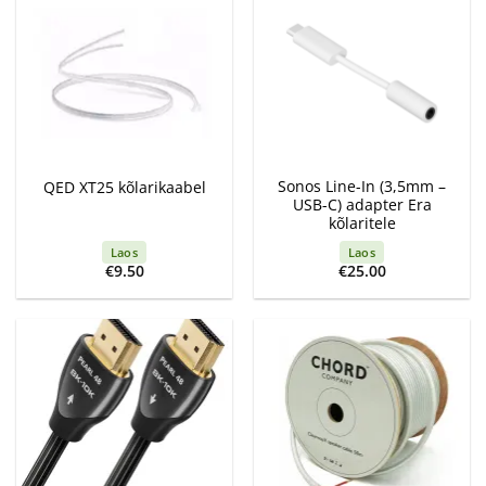
Sonos Line-In (3,5mm –
QED XT25 kõlarikaabel
USB-C) adapter Era
kõlaritele
Laos
Laos
€
9.50
€
25.00