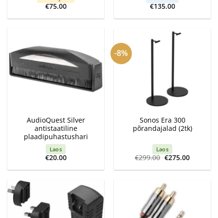
€
75.00
€
135.00
-8%
AudioQuest Silver
Sonos Era 300
antistaatiline
põrandajalad (2tk)
plaadipuhastushari
Laos
Laos
Algne
Current
€
20.00
€
299.00
€
275.00
hind
price
oli:
is:
€299.00.
€275.00.