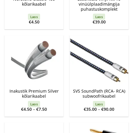
kõlarikaabel
vinüülplaadimängija
puhastuskomplekt
Laos
Laos
€
4.50
€
39.00
Inakustik Premium Silver
SVS SoundPath (RCA- RCA)
kõlarikaabel
subwoofrikaabel
Laos
Laos
Price
Price
€
4.50
–
€
7.50
€
35.00
–
€
90.00
range:
range:
€4.50
€35.00
through
through
€7.50
€90.00