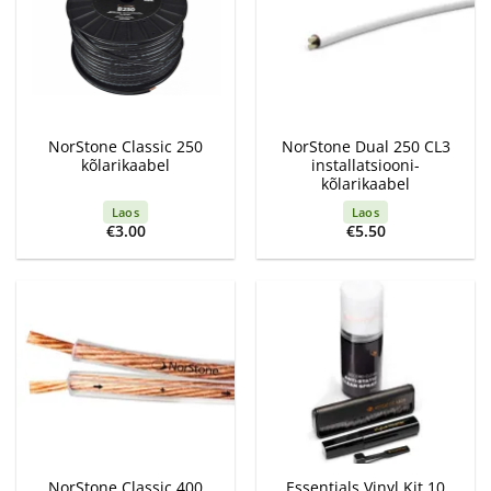
NorStone Classic 250
NorStone Dual 250 CL3
kõlarikaabel
installatsiooni-
kõlarikaabel
Laos
Laos
€
3.00
€
5.50
NorStone Classic 400
Essentials Vinyl Kit 10