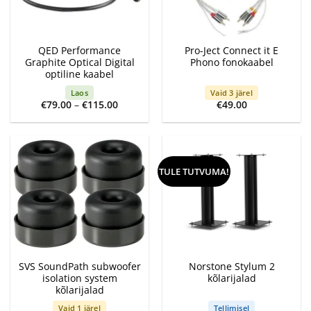
QED Performance
Pro-Ject Connect it E
Graphite Optical Digital
Phono fonokaabel
optiline kaabel
Laos
Vaid 3 järel
Price
€
79.00
–
€
115.00
€
49.00
range:
€79.00
through
€115.00
TULE TUTVUMA!
SVS SoundPath subwoofer
Norstone Stylum 2
isolation system
kõlarijalad
kõlarijalad
Vaid 1 järel
Tellimisel