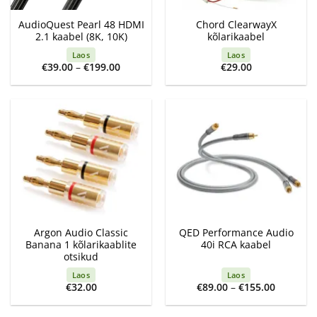
AudioQuest Pearl 48 HDMI
Chord ClearwayX
2.1 kaabel (8K, 10K)
kõlarikaabel
Laos
Laos
Price
€
39.00
–
€
199.00
€
29.00
range:
€39.00
through
€199.00
Argon Audio Classic
QED Performance Audio
Banana 1 kõlarikaablite
40i RCA kaabel
otsikud
Laos
Laos
Price
€
32.00
€
89.00
–
€
155.00
range:
€89.00
through