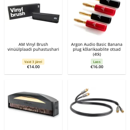
AM Vinyl Brush
Argon Audio Basic Banana
vinüülplaadi puhastushari
plug kõlarikaablite otsad
(4tk)
Vaid 3 järel
Laos
€
14.00
€
16.00