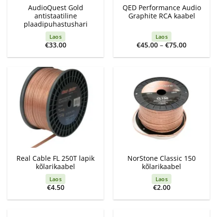
AudioQuest Gold
QED Performance Audio
antistaatiline
Graphite RCA kaabel
plaadipuhastushari
Laos
Laos
Price
€
33.00
€
45.00
–
€
75.00
range:
€45.00
through
€75.00
Real Cable FL 250T lapik
NorStone Classic 150
kõlarikaabel
kõlarikaabel
Laos
Laos
€
4.50
€
2.00