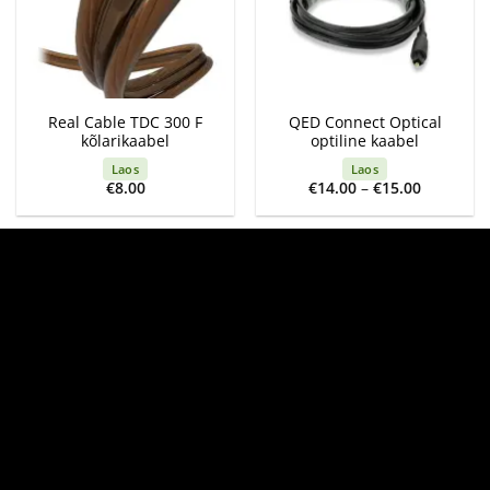
Real Cable TDC 300 F
QED Connect Optical
kõlarikaabel
optiline kaabel
Laos
Laos
Price
€
8.00
€
14.00
–
€
15.00
range:
€14.00
through
€15.00
-16%
Sonos Era 300
QED XT25 kõlarikaablite
seinakinnitused (2tk)
komplekt