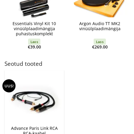
Essentials Vinyl Kit 10
Argon Audio TT MK2
vinüülplaadimängija
vinüülplaadimängija
puhastuskomplekt
Laos
Laos
€
39.00
€
269.00
Seotud tooted
UUS!
Advance Paris Link RCA
RCA-kaabel