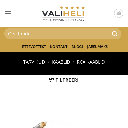
Skip
to
content
Otsi:
ETTEVÕTTEST
KONTAKT
BLOGI
JÄRELMAKS
TARVIKUD
/
KAABLID
/
RCA KAABLID
FILTREERI