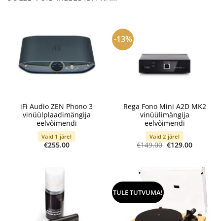
-13%
iFi Audio ZEN Phono 3
Rega Fono Mini A2D MK2
vinüülplaadimängija
vinüülimängija
eelvõimendi
eelvõimendi
Vaid 1 järel
Vaid 2 järel
Algne
Current
€
255.00
€
149.00
€
129.00
hind
price
oli:
is:
€149.00.
€129.00.
TULE TUTVUMA!