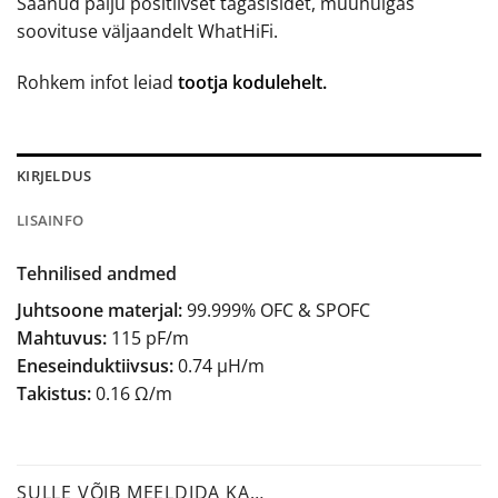
Saanud palju positiivset tagasisidet, muuhulgas
soovituse väljaandelt WhatHiFi.
Rohkem infot leiad
tootja kodulehelt.
KIRJELDUS
LISAINFO
Tehnilised andmed
Juhtsoone materjal:
99.999% OFC & SPOFC
Mahtuvus:
115 pF/m
Eneseinduktiivsus:
0.74 μH/m
Takistus:
0.16 Ω/m
SULLE VÕIB MEELDIDA KA…