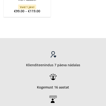
Vaid 1 järel
Price
€
99.00
–
€
119.00
range:
€99.00
through
€119.00
Klienditeenindus 7 päeva nädalas
Kogemust 16 aastat