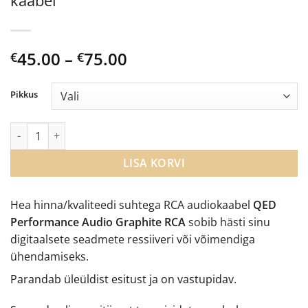
kaabel
Price
45.00
–
75.00
€
€
range:
€45.00
Pikkus
through
€75.00
QED Performance Audio Graphite RCA kaabel kogus
LISA KORVI
Hea hinna/kvaliteedi suhtega RCA audiokaabel
QED
Performance Audio Graphite RCA
sobib hästi sinu
digitaalsete seadmete ressiiveri või võimendiga
ühendamiseks.
Parandab üleüldist esitust ja on vastupidav.