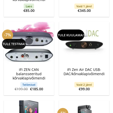
Laos
Vaid 1 järel
€
85.00
€
345.00
-7%
TULE KUULAMA!
TULE TESTIMA!
iFi ZEN CAN
iFi Zen Air DAC USB-
balansseeritud
DAC/kõrvaklapivõimendi
kõrvaklapivõimendi
Tellimisel
Vaid 2 järel
Algne
Current
€
199.00
€
185.00
€
99.00
hind
price
oli:
is:
€199.00.
€185.00.