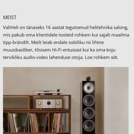
MEIST
ValiHeli on tänaseks 16 aastat tegutsenud helitehnika salong,
mis pakub oma klientidele tooteid rohkem kui sajalt maailma
tipp-brändilt.
Meilt leiab endale sobiliku nii lihtne
muusikasõber, tõsisem Hi-Fi entusiast kui ka oma koju
tervikliku audio-video lahenduse otsija. Loe rohkem
siit.