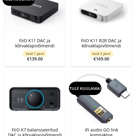
FiiO K11 DAC ja
FiiO K11 R2R DAC ja
kõrvaklapivõimendi
kõrvaklapivõimendi
Vaid 1 järel
Vaid 3 järel
€
139.00
€
169.00
TULE KUULAMA!
FiiO K7 balansseeritud
iFi audio GO link
DAC ja kõrvaklapivõimendi
kompaktne