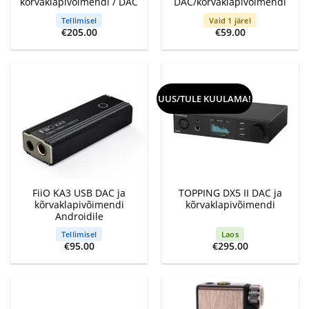
kõrvaklapivõimendi / DAC
DAC/kõrvaklapivõimendi
Tellimisel
Vaid 1 järel
€
205.00
€
59.00
UUS/TULE KUULAMA!
FiiO KA3 USB DAC ja
TOPPING DX5 II DAC ja
kõrvaklapivõimendi
kõrvaklapivõimendi
Androidile
Tellimisel
Laos
€
95.00
€
295.00