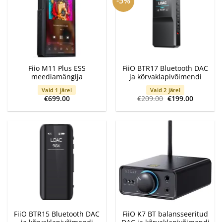
-5%
Fiio M11 Plus ESS
FiiO BTR17 Bluetooth DAC
meediamängija
ja kõrvaklapivõimendi
Vaid 1 järel
Vaid 2 järel
Algne
Current
€
699.00
€
209.00
€
199.00
hind
price
oli:
is:
€209.00.
€199.00.
FiiO BTR15 Bluetooth DAC
FiiO K7 BT balansseeritud