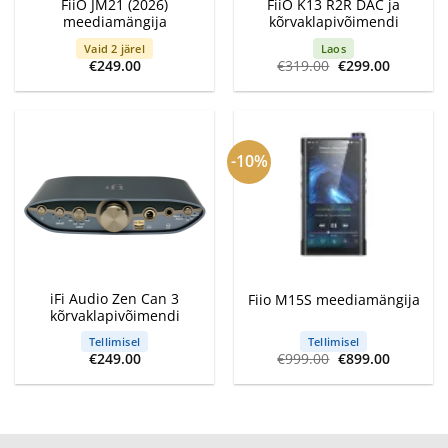
FiiO JM21 (2026)
FiiO K13 R2R DAC ja
meediamängija
kõrvaklapivõimendi
Vaid 2 järel
Laos
Algne
Current
€
249.00
€
319.00
€
299.00
hind
price
oli:
is:
€319.00.
€299.00.
-10%
iFi Audio Zen Can 3
Fiio M15S meediamängija
kõrvaklapivõimendi
Tellimisel
Tellimisel
Algne
Current
€
249.00
€
999.00
€
899.00
hind
price
oli:
is:
€999.00.
€899.00.