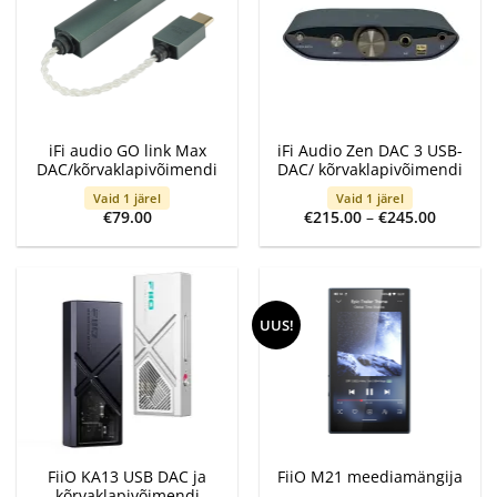
iFi audio GO link Max
iFi Audio Zen DAC 3 USB-
DAC/kõrvaklapivõimendi
DAC/ kõrvaklapivõimendi
Vaid 1 järel
Vaid 1 järel
Price
€
79.00
€
215.00
–
€
245.00
range:
€215.00
through
€245.00
UUS!
FiiO KA13 USB DAC ja
FiiO M21 meediamängija
kõrvaklapivõimendi