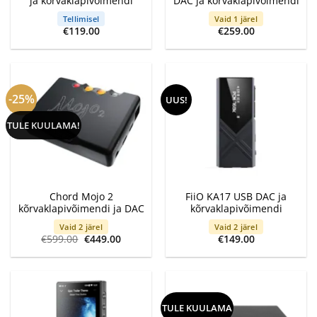
ja kõrvaklapivõimendi
DAC ja kõrvaklapivõimendi
Tellimisel
Vaid 1 järel
€
119.00
€
259.00
-25%
UUS!
TULE KUULAMA!
Chord Mojo 2
FiiO KA17 USB DAC ja
kõrvaklapivõimendi ja DAC
kõrvaklapivõimendi
Vaid 2 järel
Vaid 2 järel
Algne
Current
€
599.00
€
449.00
€
149.00
hind
price
oli:
is:
€599.00.
€449.00.
TULE KUULAMA