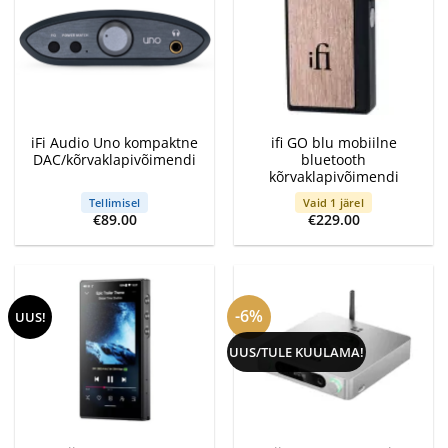
iFi Audio Uno kompaktne
ifi GO blu mobiilne
DAC/kõrvaklapivõimendi
bluetooth
kõrvaklapivõimendi
Tellimisel
Vaid 1 järel
€
89.00
€
229.00
-6%
UUS!
UUS/TULE KUULAMA!