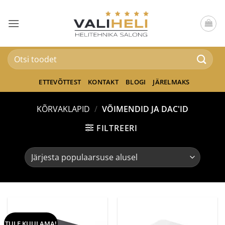
Skip
to
content
Otsi:
ETTEVÕTTEST
KONTAKT
BLOGI
JÄRELMAKS
KÕRVAKLAPID
/
VÕIMENDID JA DAC'ID
FILTREERI
TULE KUULAMA!