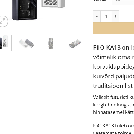
FiiO KA13 USB DAC 
FiiO KA13 on
l
võimalik oma 
kõrvaklappideg
kuivõrd palju
traditsioonilis
Väliselt futuristli
kõrgtehnoloogia, m
hinnatasemel kät
FiiO KA13 tuleb 
vaatamata toime la