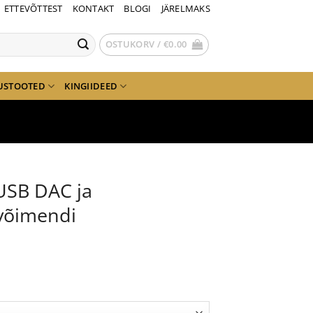
ETTEVÕTTEST
KONTAKT
BLOGI
JÄRELMAKS
OSTUKORV /
€
0.00
USTOOTED
KINGIIDEED
USB DAC ja
ivõimendi