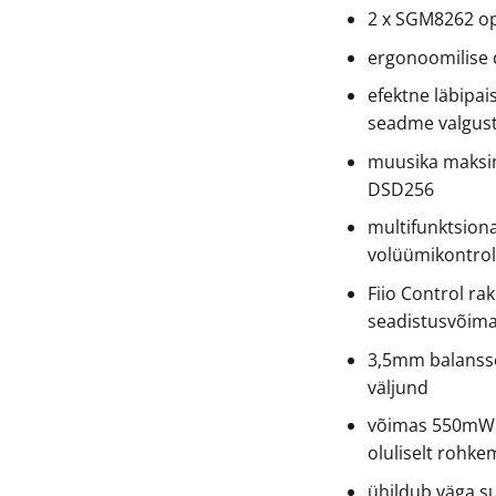
2 x SGM8262 o
ergonoomilise 
efektne läbipai
seadme valgus
muusika maksim
DSD256
multifunktsion
volüümikontrol
Fiio Control rak
seadistusvõima
3,5mm balansse
väljund
võimas 550mW 
oluliselt rohke
ühildub väga s