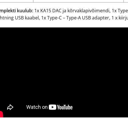
mplekti kuulub:
1x KA15 DAC ja kõrvaklapivõimendi, 1x Type-
ghtning USB kaabel, 1x Type-C – Type-A USB adapter, 1 x kiir