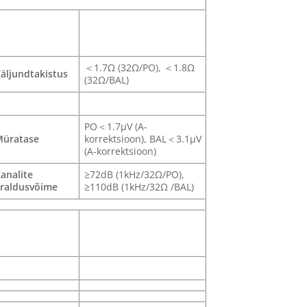
＜1.7Ω (32Ω/PO), ＜1.8Ω
äljundtakistus
(32Ω/BAL)
PO＜1.7μV (A-
üratase
korrektsioon), BAL＜3.1μV
(A-korrektsioon)
analite
≥72dB (1kHz/32Ω/PO),
raldusvõime
≥110dB (1kHz/32Ω /BAL)