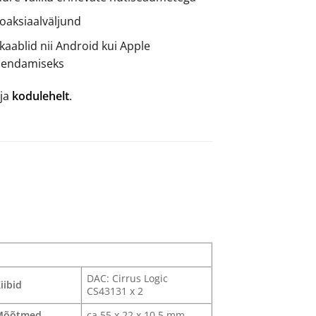
oaksiaalväljund
aablid nii Android kui Apple
hendamiseks
tja
kodulehelt
.
DAC: Cirrus Logic
iibid
CS43131 x 2
Mõõtmed
ca 55 x 22 x 10,5 mm