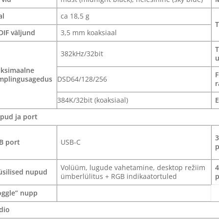
al
ca 18,5 g
T
DIF väljund
3,5 mm koaksiaal
T
382kHz/32bit
ksimaalne
F
mplingusagedus
DSD64/128/256
r
384K/32bit (koaksiaal)
pud ja port
B port
USB-C
p
Volüüm, lugude vahetamine, desktop režiim
üsilised nupud
ümberlülitus + RGB indikaatortuled
p
oggle” nupp
dio