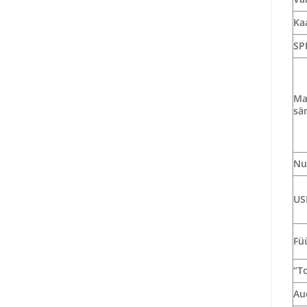
Ka
SP
Ma
sä
Nu
US
Fü
“T
Au