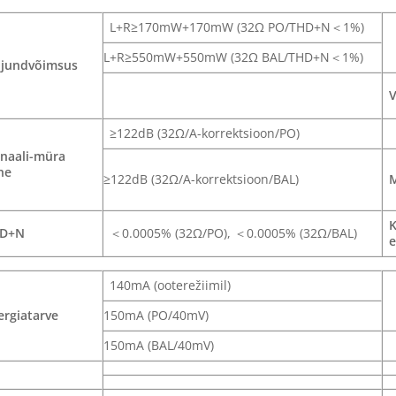
L+R≥170mW+170mW (32Ω PO/THD+N＜1%)
L+R≥550mW+550mW (32Ω BAL/THD+N＜1%)
ljundvõimsus
V
≥122dB (32Ω/A-korrektsioon/PO)
gnaali-müra
he
≥122dB (32Ω/A-korrektsioon/BAL)
M
K
D+N
＜0.0005% (32Ω/PO), ＜0.0005% (32Ω/BAL)
e
140mA (ooterežiimil)
ergiatarve
150mA (PO/40mV)
150mA (BAL/40mV)