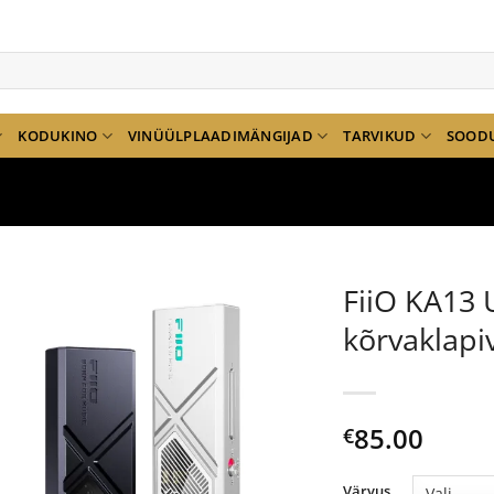
KODUKINO
VINÜÜLPLAADIMÄNGIJAD
TARVIKUD
SOOD
FiiO KA13 
kõrvaklap
85.00
€
Värvus