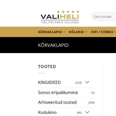
Skip
to
Otsi:
content
KÕRVAKLAPID
KÕLARID
HIFI / STEREO
KÕRVAKLAPID
TOOTED
KINGIIDEED
(224)
Sonos eripakkumine
(5)
Arhiveeritud tooted
(368)
Kodukino
(46)