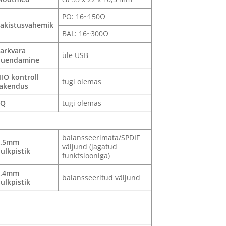
PO: 16~150Ω
akistusvahemik
BAL: 16~300Ω
arkvara
üle USB
uuendamine
IIO kontroll
tugi olemas
akendus
EQ
tugi olemas
balansseerimata/SPDIF
3.5mm
väljund (jagatud
ulkpistik
funktsiooniga)
4.4mm
balansseeritud väljund
ulkpistik