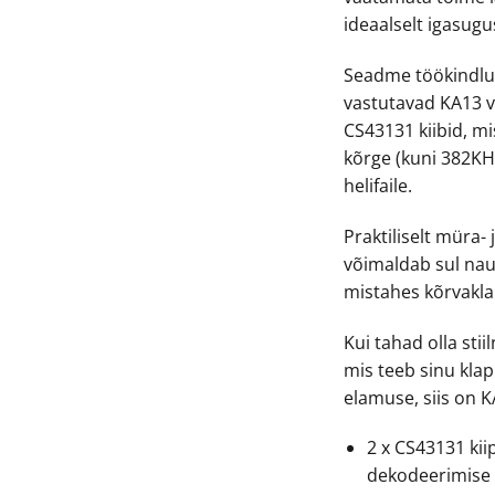
ideaalselt igasugu
Seadme töökindlus
vastutavad KA13 
CS43131 kiibid, m
kõrge (kuni 382KH
helifaile.
Praktiliselt müra
võimaldab sul nau
mistahes kõrvaklap
Kui tahad olla sti
mis teeb sinu klap
elamuse, siis on K
2 x CS43131 kii
dekodeerimise 