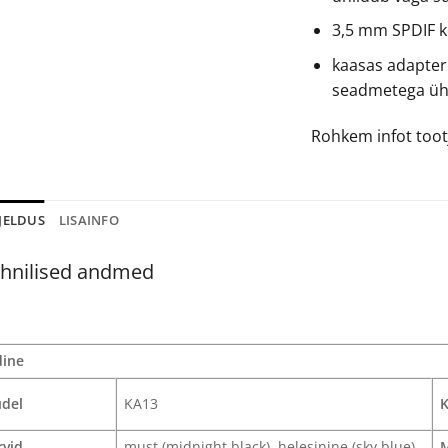
3,5 mm SPDIF k
kaasas adapterk
seadmetega ü
Rohkem infot too
JELDUS
LISAINFO
hnilised andmed
dine
del
KA13
K
rvid
must (midnight black), helesinine (sky blue)