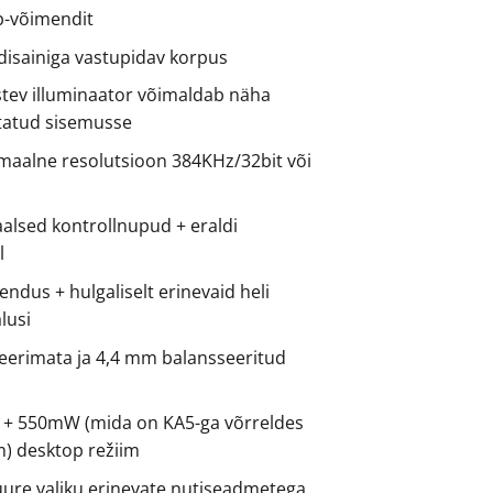
p-võimendit
disainiga vastupidav korpus
stev illuminaator võimaldab näha
tatud sisemusse
aalne resolutsioon 384KHz/32bit või
aalsed kontrollnupud + eraldi
l
endus + hulgaliselt erinevaid heli
lusi
erimata ja 4,4 mm balansseeritud
+ 550mW (mida on KA5-ga võrreldes
m) desktop režiim
uure valiku erinevate nutiseadmetega