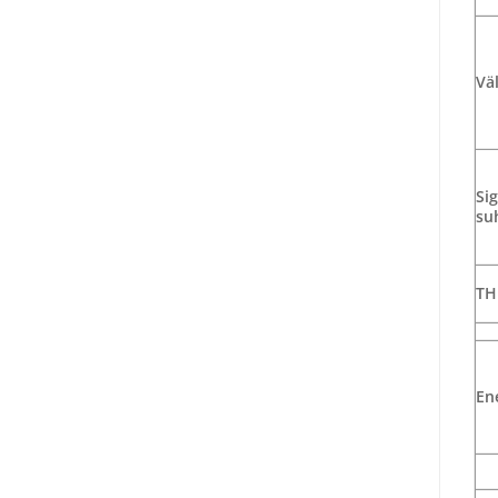
Vä
Si
su
TH
En