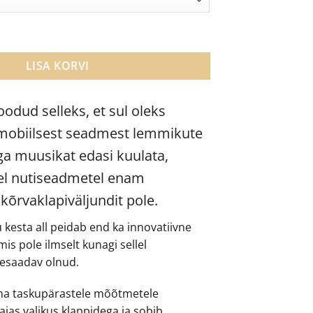
ja kõrvaklapivõimendi kogus
LISA KORVI
oodud selleks, et sul oleks
mobiilsest seadmest lemmikute
a muusikat edasi kuulata,
del nutiseadmetel enam
t kõrvaklapiväljundit pole.
ku kesta all peidab end ka innovatiivne
is pole ilmselt kunagi sellel
tesaadav olnud.
oma taskupärastele mõõtmetele
ias valikus klappidega ja sobib