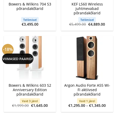
Bowers & Wilkins 704 S3
KEF LS60 Wireless
põrandakõlarid
juhtmevabad
põrandakõlarid
Tellimisel
Tellimisel
Algne
Curren
€
3,495.00
€
5,499.00
€
4,889.00
hind
price
oli:
is:
€5,499.00.
€4,889
-18%
VIIMASED PAARID!
Bowers & Wilkins 603 S2
Argon Audio Forte A55 Wi-
Anniversary Edition
Fi aktiivsed
põrandakõlarid
põrandakõlarid
Vaid 3 järel
Vaid 1 järel
Algne
Current
Price
€
1,999.00
€
1,645.00
€
1,295.00
–
€
1,345.00
hind
price
range:
oli:
is:
€1,295
€1,999.00.
€1,645.00.
throu