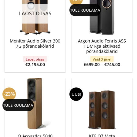
TULE KUULAMA
LAOST OTSAS
Monitor Audio Silver 300
Argon Audio Fenris A55
7G põrandakõlarid
HDMI-ga aktiivsed
põrandakõlarid
Laost otsas
Vaid 3 järel
Price
€
2,195.00
€
699.00
–
€
745.00
range:
€699.00
through
€745.00
-23%
UUS!
TULE KUULAMA
Q Acoustics 5040
KEF Q7 Meta