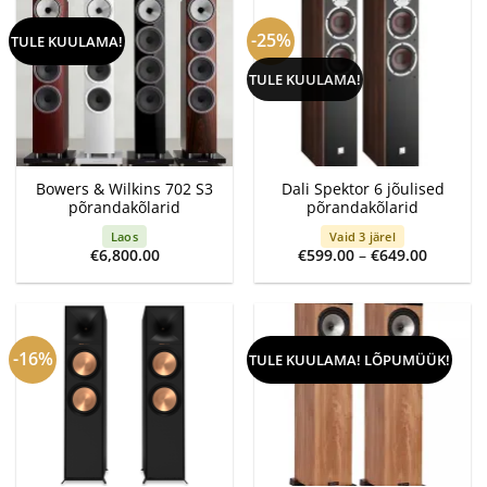
-25%
TULE KUULAMA!
TULE KUULAMA!
Bowers & Wilkins 702 S3
Dali Spektor 6 jõulised
põrandakõlarid
põrandakõlarid
Laos
Vaid 3 järel
Price
€
6,800.00
€
599.00
–
€
649.00
range:
€599.00
through
€649.00
-16%
TULE KUULAMA! LÕPUMÜÜK!