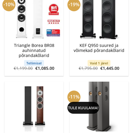
-10%
-19%
Triangle Borea BR08
KEF Q950 suured ja
auhinnatud
võimekad põrandakõlarid
põrandakõlarid
Tellimisel
Vaid 1 järel
Algne
Current
Algne
Curren
€
1,199.00
€
1,085.00
€
1,795.00
€
1,445.00
hind
price
hind
price
oli:
is:
oli:
is:
€1,199.00.
€1,085.00.
€1,795.00.
€1,445
-11%
TULE KUULAMA!