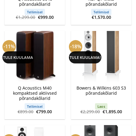
põrandakõlarid
põrandakõlarid
Tellimisel
Tellimisel
Algne
Current
€
1,299.00
€
999.00
€
1,570.00
hind
price
oli:
is:
€1,299.00.
€999.00.
-11%
-18%
TULE KUULAMA
TULE KUULAMA!
Q Acoustics M40
Bowers & Wilkins 603 S3
kompaktsed aktiivsed
põrandakõlarid
põrandakõlarid
Tellimisel
Laos
Algne
Current
Algne
Curren
€
899.00
€
799.00
€
2,299.00
€
1,895.00
hind
price
hind
price
oli:
is:
oli:
is:
€899.00.
€799.00.
€2,299.00.
€1,895