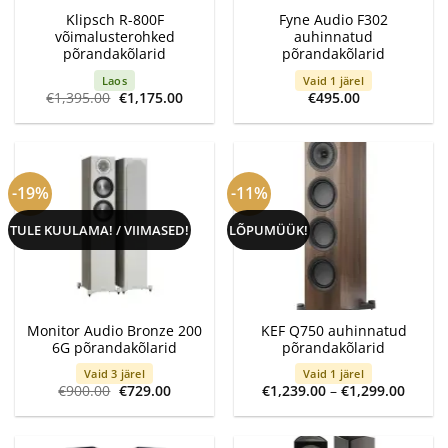
Klipsch R-800F
Fyne Audio F302
võimalusterohked
auhinnatud
põrandakõlarid
põrandakõlarid
Laos
Vaid 1 järel
Algne
Current
€
1,395.00
€
1,175.00
€
495.00
hind
price
oli:
is:
€1,395.00.
€1,175.00.
-19%
-11%
TULE KUULAMA! / VIIMASED!
LÕPUMÜÜK!
Monitor Audio Bronze 200
KEF Q750 auhinnatud
6G põrandakõlarid
põrandakõlarid
Vaid 3 järel
Vaid 1 järel
Algne
Current
Price
€
900.00
€
729.00
€
1,239.00
–
€
1,299.00
hind
price
range:
oli:
is:
€1,239
€900.00.
€729.00.
throu
€1,299