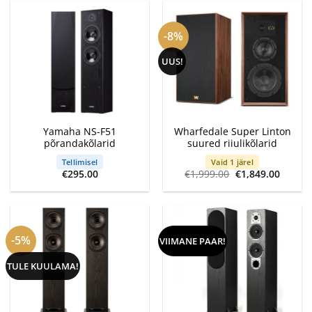
€1,345
-8%
UUS!
Yamaha NS-F51
Wharfedale Super Linton
põrandakõlarid
suured riiulikõlarid
Tellimisel
Vaid 1 järel
Algne
Curren
€
295.00
€
1,999.00
€
1,849.00
hind
price
oli:
is:
€1,999.00.
€1,849
-5%
VIIMANE PAAR!
TULE KUULAMA!