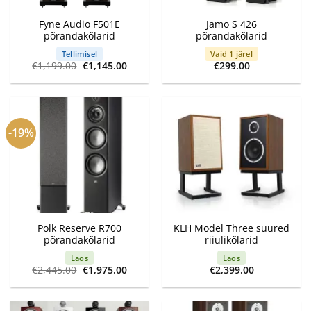
Fyne Audio F501E
Jamo S 426
põrandakõlarid
põrandakõlarid
Tellimisel
Vaid 1 järel
Algne
Current
€
1,199.00
€
1,145.00
€
299.00
hind
price
oli:
is:
€1,199.00.
€1,145.00.
-19%
Polk Reserve R700
KLH Model Three suured
põrandakõlarid
riiulikõlarid
Laos
Laos
Algne
Current
€
2,445.00
€
1,975.00
€
2,399.00
hind
price
oli:
is:
€2,445.00.
€1,975.00.