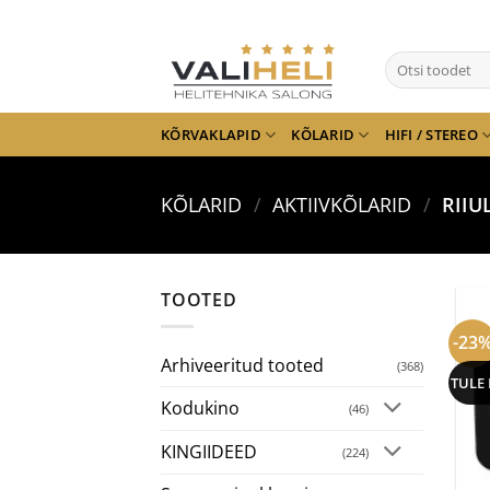
Skip
to
Otsi:
content
KÕRVAKLAPID
KÕLARID
HIFI / STEREO
KÕLARID
/
AKTIIVKÕLARID
/
RIIU
TOOTED
-23
Arhiveeritud tooted
(368)
TULE
Kodukino
(46)
KINGIIDEED
(224)