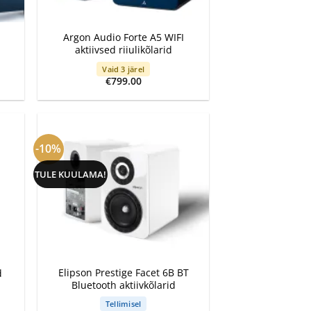
+
Argon Audio Forte A5 WIFI
aktiivsed riiulikõlarid
Vaid 3 järel
e
€
799.00
e:
.00
ough
.00
-10%
TULE KUULAMA!
+
Elipson Prestige Facet 6B BT
d
Bluetooth aktiivkõlarid
Tellimisel