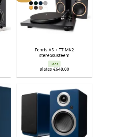
+
Fenris A5 + TT MK2
stereosüsteem
Laos
ent
alates
€
648.00
e
.00.