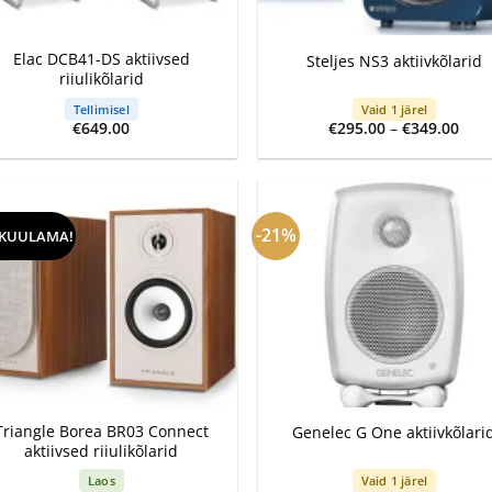
+
Elac DCB41-DS aktiivsed
Steljes NS3 aktiivkõlarid
riiulikõlarid
Tellimisel
Vaid 1 järel
Pric
€
649.00
€
295.00
–
€
349.00
rang
€295
thr
€349
-21%
 KUULAMA!
+
Triangle Borea BR03 Connect
Genelec G One aktiivkõlari
aktiivsed riiulikõlarid
Laos
Vaid 1 järel