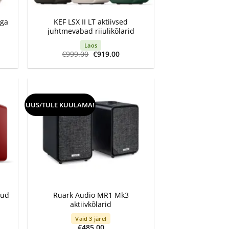
+
-ga
KEF LSX II LT aktiivsed
juhtmevabad riiulikõlarid
Laos
Algne
Current
€
999.00
€
919.00
hind
price
oli:
is:
€999.00.
€919.00.
UUS/TULE KUULAMA!
+
tud
Ruark Audio MR1 Mk3
aktiivkõlarid
Vaid 3 järel
rrent
€
485.00