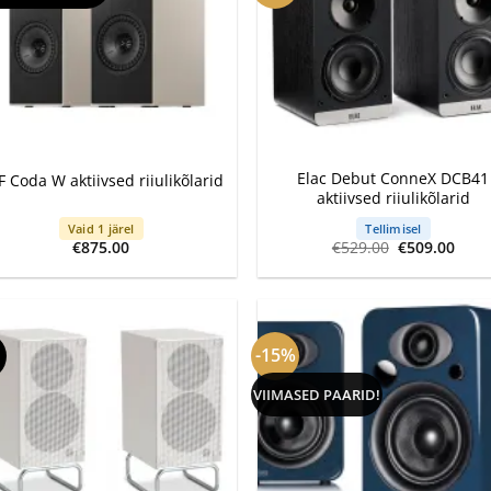
+
Elac Debut ConneX DCB41
F Coda W aktiivsed riiulikõlarid
aktiivsed riiulikõlarid
Vaid 1 järel
Tellimisel
Algne
Curr
€
875.00
€
529.00
€
509.00
hind
pric
oli:
is:
€529.00.
€509
-15%
VIIMASED PAARID!