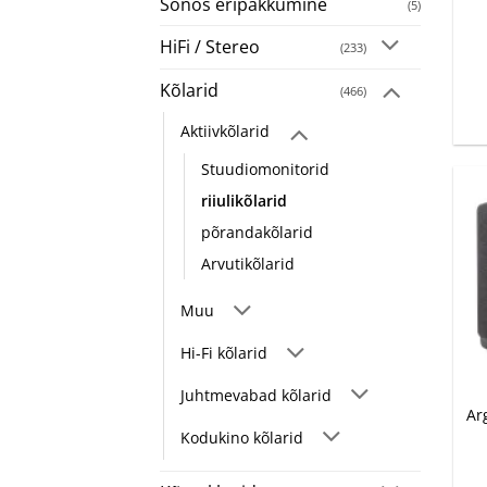
Sonos eripakkumine
+
(5)
HiFi / Stereo
(233)
Kõlarid
(466)
Aktiivkõlarid
Stuudiomonitorid
riiulikõlarid
põrandakõlarid
Arvutikõlarid
Muu
Hi-Fi kõlarid
+
Juhtmevabad kõlarid
Ar
Kodukino kõlarid