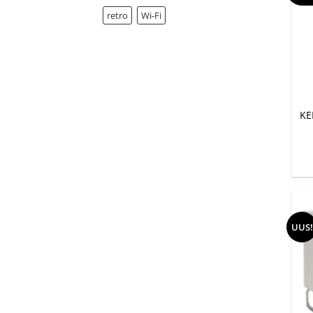
retro
Wi-Fi
+
KE
UUS!