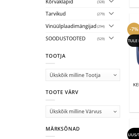
Kõrvaklapid
(328)
Tarvikud
(279)
Vinüülplaadimängijad
(294)
-7%
SOODUSTOOTED
(529)
TULE
TOOTJA
+
KE
TOOTE VÄRV
MÄRKSÕNAD
UUS/