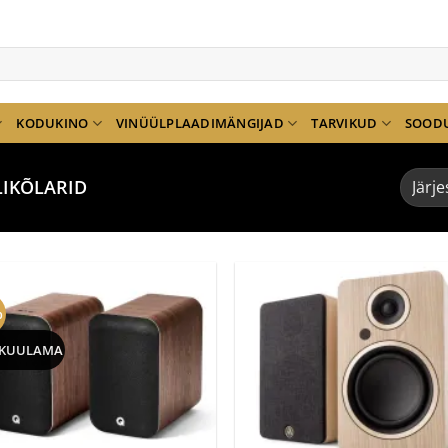
KODUKINO
VINÜÜLPLAADIMÄNGIJAD
TARVIKUD
SOOD
LIKÕLARID
%
 KUULAMA