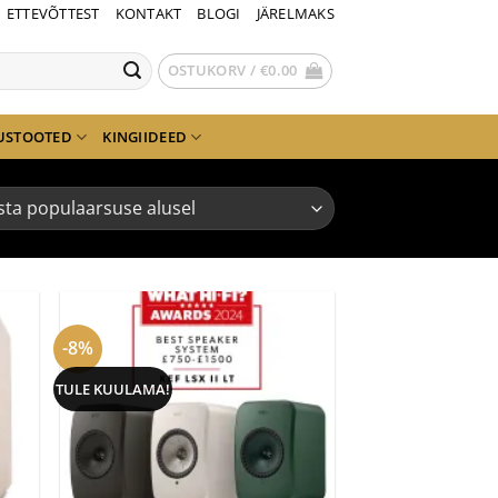
ETTEVÕTTEST
KONTAKT
BLOGI
JÄRELMAKS
OSTUKORV /
€
0.00
USTOOTED
KINGIIDEED
-8%
TULE KUULAMA!