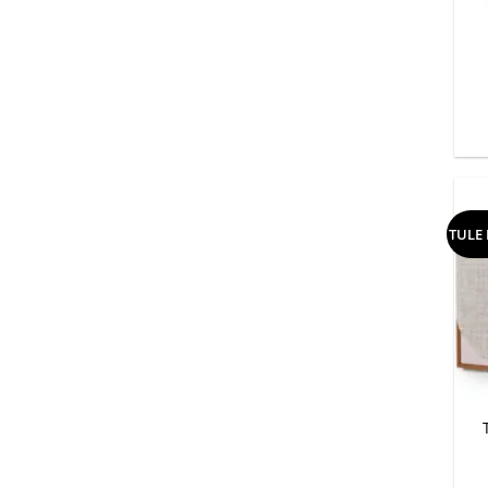
+
TULE
+