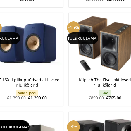
hind
pri
oli:
is:
€2,499.00.
€2,
-15%
 KUULAMA!
TULE KUULAMA!
+
F LSX II pilkupüüdvad aktiivsed
Klipsch The Fives aktiivsed
riiulikõlarid
riiulikõlarid
Vaid 1 järel
Laos
Algne
Current
Algne
Curr
€
1,399.00
€
1,299.00
€
899.00
€
765.00
hind
price
hind
pric
oli:
is:
oli:
is:
€1,399.00.
€1,299.00.
€899.00.
€765
-4%
TULE KUULAMA!