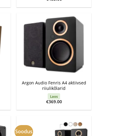
ce
175.00.
+
Argon Audio Fenris A4 aktiivsed
riiulikõlarid
Laos
ent
€
369.00
e
.00.
Soodus