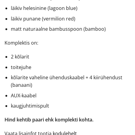
läikiv helesinine (lagoon blue)
läikiv punane (vermilion red)
matt naturaalne bambusspoon (bamboo)
Komplektis on:
2 kõlarit
toitejuhe
kõlarite vaheline ühenduskaabel + 4 kiirühendust
(banaani)
AUX-kaabel
kaugjuhtimispult
Hind kehtib paari ehk komplekti kohta.
Vaata lisainfot tootja
kodulehelt