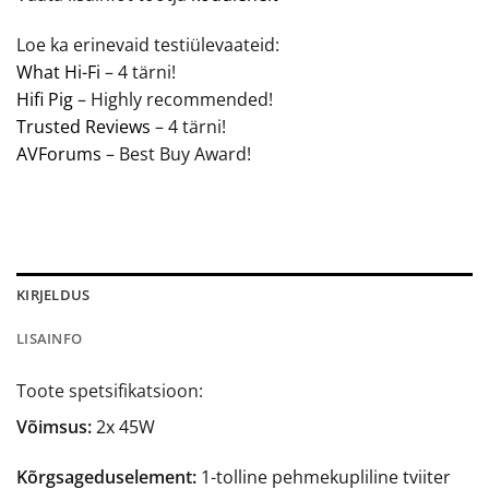
Loe ka erinevaid testiülevaateid:
What Hi-Fi
– 4 tärni!
Hifi Pig
– Highly recommended!
Trusted Reviews
– 4 tärni!
AVForums
– Best Buy Award!
KIRJELDUS
LISAINFO
Toote spetsifikatsioon:
Võimsus:
2x 45W
Kõrgsageduselement:
1-tolline pehmekupliline tviiter