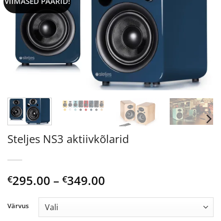
VIIMASED PAARID!
Steljes NS3 aktiivkõlarid
Price
295.00
–
349.00
€
€
range:
€295.00
Värvus
through