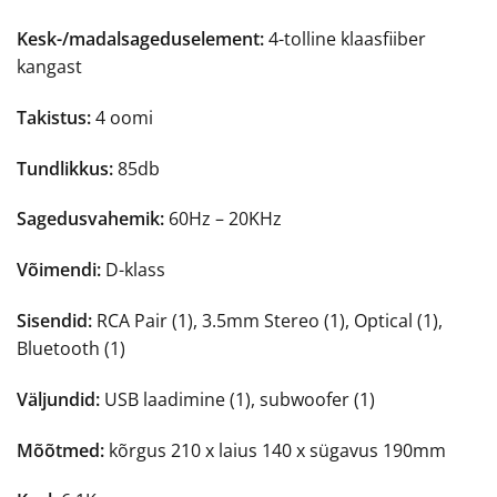
Kesk-/madalsageduselement:
4-tolline klaasfiiber
kangast
Takistus:
4 oomi
Tundlikkus:
85db
Sagedusvahemik:
60Hz – 20KHz
Võimendi:
D-klass
Sisendid:
RCA Pair (1), 3.5mm Stereo (1), Optical (1),
Bluetooth (1)
Väljundid:
USB laadimine (1), subwoofer (1)
Mõõtmed:
kõrgus 210 x laius 140 x sügavus 190mm