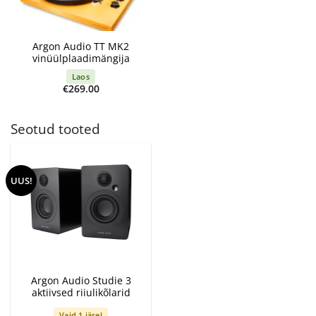
Argon Audio TT MK2
vinüülplaadimängija
Laos
€
269.00
Seotud tooted
UUS!
Argon Audio Studie 3
aktiivsed riiulikõlarid
Vaid 1 järel