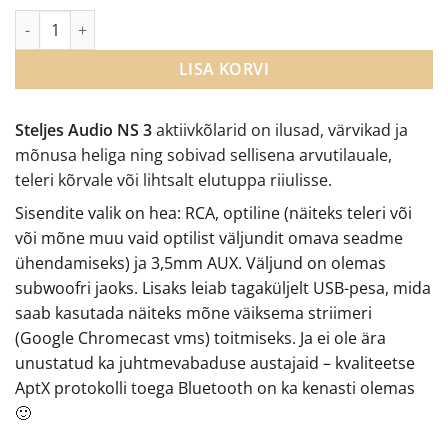
€349.00
Steljes NS3 aktiivkõlarid kogus
LISA KORVI
Steljes Audio NS 3
aktiivkõlarid on ilusad, värvikad ja
mõnusa heliga ning sobivad sellisena arvutilauale,
teleri kõrvale või lihtsalt elutuppa riiulisse.
Sisendite valik on hea: RCA, optiline (näiteks teleri või
või mõne muu vaid optilist väljundit omava seadme
ühendamiseks) ja 3,5mm AUX. Väljund on olemas
subwoofri jaoks. Lisaks leiab tagaküljelt USB-pesa, mida
saab kasutada näiteks mõne väiksema striimeri
(Google Chromecast vms) toitmiseks. Ja ei ole ära
unustatud ka juhtmevabaduse austajaid – kvaliteetse
AptX protokolli toega Bluetooth on ka kenasti olemas
🙂