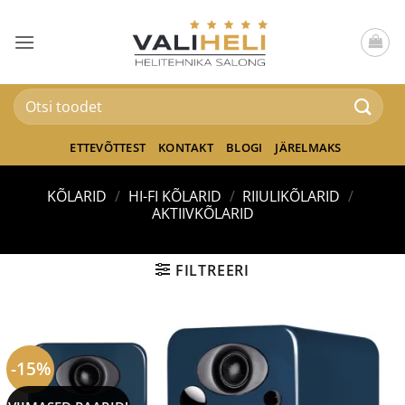
Skip
to
content
Otsi:
ETTEVÕTTEST
KONTAKT
BLOGI
JÄRELMAKS
KÕLARID
/
HI-FI KÕLARID
/
RIIULIKÕLARID
/
AKTIIVKÕLARID
FILTREERI
-15%