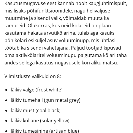
Kasutusmugavuse eest kannab hoolt kaugjuhtimispult,
mis lisaks põhifunktsioonidele, nagu helivaljuse
muutmine ja sisendi valik, võimaldab muuta ka
tämbreid. Olukorras, kus neid kõlareid on plaan
kasutama hakata arvutikõlarina, tuleb aga kasuks
põhikõlari esiküljel asuv volüüminupp, mis ühtlasi
töötab ka sisendi vahetajana. Paljud tootjad kipuvad
oma aktiivkõlaritel volüüminupu paigutama kõlari taha
andes sellega kasutusmugavusele korraliku matsu.
Viimistluste valikuid on 8:
läikiv valge (frost white)
läikiv tumehall (gun metal grey)
läikiv must (coal black)
läikiv kollane (solar yellow)
läikiv tumesinine (artisan blue)