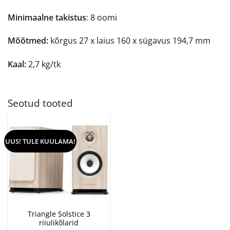
Minimaalne takistus
: 8 oomi
Mõõtmed:
kõrgus 27 x laius 160 x sügavus 194,7 mm
Kaal:
2,7 kg/tk
Seotud tooted
UUS! TULE KUULAMA!
Triangle Solstice 3
riiulikõlarid