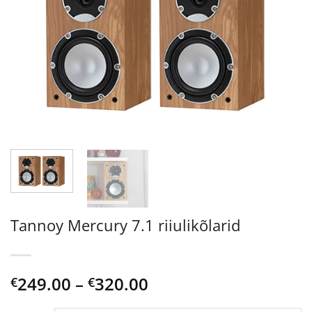
Tannoy Mercury 7.1 riiulikõlarid
Price
249.00
–
320.00
€
€
range: