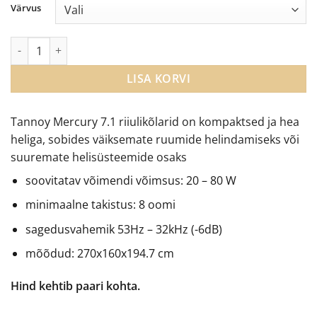
€249.00
Värvus
through
€320.00
Tannoy Mercury 7.1 riiulikõlarid kogus
LISA KORVI
Tannoy Mercury 7.1 riiulikõlarid on kompaktsed ja hea
heliga, sobides väiksemate ruumide helindamiseks või
suuremate helisüsteemide osaks
soovitatav võimendi võimsus: 20 – 80 W
minimaalne takistus: 8 oomi
sagedusvahemik 53Hz – 32kHz (-6dB)
mõõdud: 270x160x194.7 cm
Hind kehtib paari kohta.