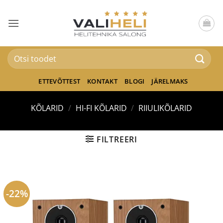
Skip
to
content
Otsi:
ETTEVÕTTEST
KONTAKT
BLOGI
JÄRELMAKS
KÕLARID
/
HI-FI KÕLARID
/
RIIULIKÕLARID
FILTREERI
-22%