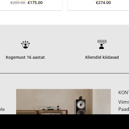
Algne
Current
€
209.00
€
175.00
€
274.00
hind
price
oli:
is:
€209.00.
€175.00.
Kogemust 16 aastat
Kliendid kiidavad
KON
Viims
Paad
ele
2. k
dilt.
Viim