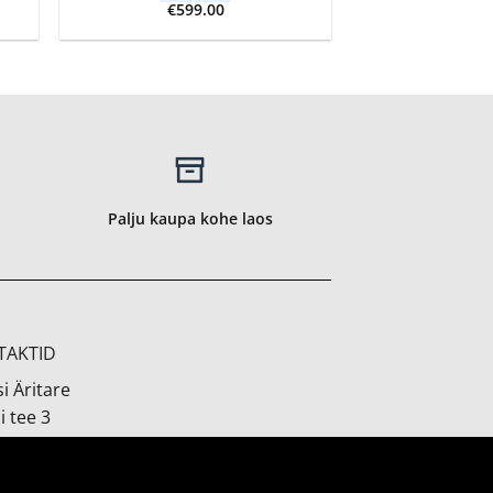
€
599.00
Palju kaupa kohe laos
TAKTID
i Äritare
i tee 3
orrus, ruum 237
si (Haabneeme) 74001