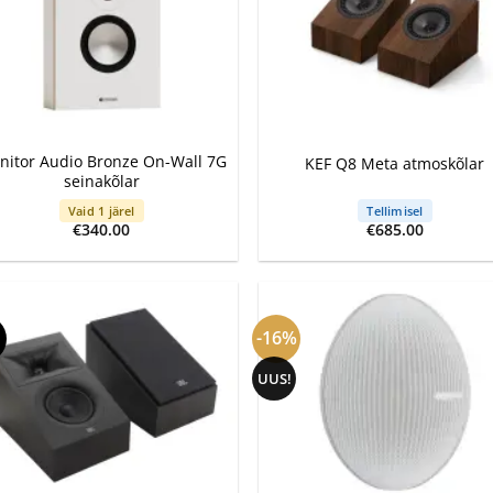
+
nitor Audio Bronze On-Wall 7G
KEF Q8 Meta atmoskõlar
seinakõlar
Vaid 1 järel
Tellimisel
€
340.00
€
685.00
-16%
UUS!
+