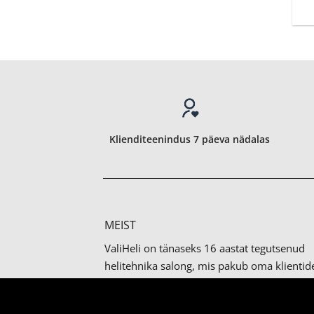
Klienditeenindus 7 päeva nädalas
MEIST
ValiHeli on tänaseks 16 aastat tegutsenud
helitehnika salong, mis pakub oma klientid
tooteid rohkem kui sajalt maailma tipp-brän
Meilt leiab endale sobiliku nii lihtne