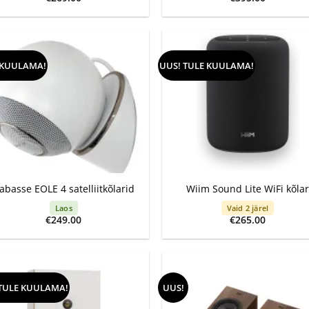
 KUULAMA!
UUS! TULE KUULAMA!
+
abasse EOLE 4 satelliitkõlarid
Wiim Sound Lite WiFi kõlar
Laos
Vaid 2 järel
€
249.00
€
265.00
TULE KUULAMA!
UUS!