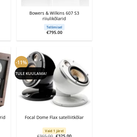
+
Bowers & Wilkins 607 S3
riiulikõlarid
Tellimisel
€
795.00
-11%
TULE KUULAMA!
+
rid
Focal Dome Flax satelliitkõlar
Vaid 1 järel
Algne
Current
€
365.00
€
325.00