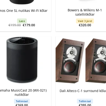
+
Bowers & Wilkins M-1
nos One SL nutikas Wi-Fi kõlar
satelliitkõlar
Laos
Vaid 3 järel
Algne
Current
€
199.00
€
179.00
€
320.00
hind
price
oli:
is:
€199.00.
€179.00.
+
amaha MusicCast 20 (WX-021)
Dali Alteco C-1 surround kõla
nutikõlar
Tellimisel
Tellimisel
€
269.00
€
395.00