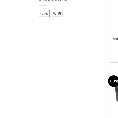
retro
Wi-Fi
+
Mo
UUS!
+