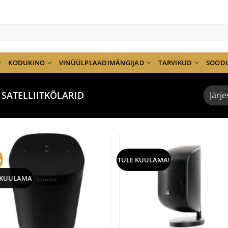
KODUKINO
VINÜÜLPLAADIMÄNGIJAD
TARVIKUD
SOOD
SATELLIITKÕLARID
%
TULE KUULAMA!
 KUULAMA