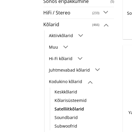
Sonos eripakkumine
+
(5)
HiFi / Stereo
So
(233)
Kõlarid
(466)
Aktiivkõlarid
Muu
Hi-Fi kõlarid
Juhtmevabad kõlarid
Kodukino kõlarid
Keskkõlarid
Kõlarisüsteemid
+
Satelliitkõlarid
Y
Soundbarid
Subwoofrid