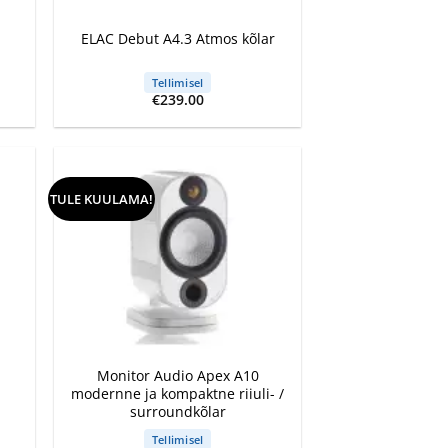
ELAC Debut A4.3 Atmos kõlar
Tellimisel
ent
€
239.00
e
.00.
TULE KUULAMA!
+
Monitor Audio Apex A10
modernne ja kompaktne riiuli- /
surroundkõlar
Tellimisel