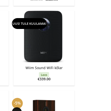
hind
price
oli:
is:
€365.00.
€325.00.
UUS! TULE KUULAMA!
+
Wiim Sound WiFi kõlar
Laos
€
339.00
-5%