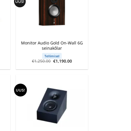
UUS!
+
Monitor Audio Gold On-Wall 6G
seinakõlar
Tellimisel
Algne
Current
€
1,250.00
€
1,190.00
hind
price
oli:
is:
€1,250.00.
€1,190.00.
UUS!
+