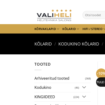
Skip
to
Otsi:
content
KÕRVAKLAPID
KÕLARID
HIFI / STEREO
KÕLARID
/
KODUKINO KÕLARID
/
TOOTED
-10
Arhiveeritud tooted
(368)
TULE
Kodukino
(46)
KINGIIDEED
(224)