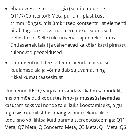
Shadow Flare tehnoloogia (kehtib mudelite
Q11/7/Concerto/6 Meta puhul) – plastikust
trimmirõngas, mis ümbritseb kontsentrilist elementi
aitab tagada sujuvamat üleminekut koonuselt
deflektorile. Selle tulemusena hajub heli ruumis
ühtlasemalt laiali ja vähenevad ka kõlarikasti pinnast
tulenevad peegeldused
optimeeritud filtersüsteem laiendab ideaalse
kuulamise ala ja võimaldab sujuvamat ning
rikkalikumat taasesitust
Uuenenud KEF Q-sarjas on saadaval kaheksa mudelit,
mis on mõeldud kodustes kino- ja musasüsteemides
kasutamiseks või nende täielikuks koostamiseks, olgu
tegu siis ruumilist heli mängiva mitmekanalilise
kodukino või lihtsa kuid parima stereosüsteemiga: Q11
Meta, Q7 Meta, Q Concerto Meta, Q3 Meta, Q1 Meta, Q6