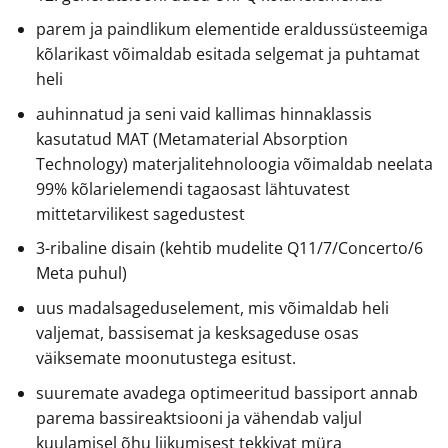
parem ja paindlikum elementide eraldussüsteemiga
kõlarikast võimaldab esitada selgemat ja puhtamat
heli
auhinnatud ja seni vaid kallimas hinnaklassis
kasutatud MAT (Metamaterial Absorption
Technology) materjalitehnoloogia võimaldab neelata
99% kõlarielemendi tagaosast lähtuvatest
mittetarvilikest sagedustest
3-ribaline disain (kehtib mudelite Q11/7/Concerto/6
Meta puhul)
uus madalsageduselement, mis võimaldab heli
valjemat, bassisemat ja kesksageduse osas
väiksemate moonutustega esitust.
suuremate avadega optimeeritud bassiport annab
parema bassireaktsiooni ja vähendab valjul
kuulamisel õhu liikumisest tekkivat müra