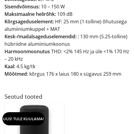
Sisendvõimsus:
10 – 150 W
Maksimaalne helirõhk:
109 dB
Kõrgsageduselement:
HF: 25 mm (1-tolline) õhutusega
alumiiniumkuppel + MAT
Kesk-/madalsageduselemendid: :
130 mm (5.25-tolline)
hübriidne alumiiniumkoonus
Harmoonmoonutus
THD: <2% 145 Hz ja üle <1% 170 Hz
– 20 kHz
Kaal:
4.5 kg/tk
Mõõtmed:
kõrgus 176 x laius 180 x sügavus 259 mm
Seotud tooted
UUS! TULE KUULAMA!