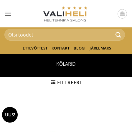
Skip
to
content
Otsi:
ETTEVÕTTEST
KONTAKT
BLOGI
JÄRELMAKS
KÕLARID
FILTREERI
UUS!