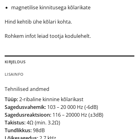
magnetilise kinnitusega kõlarikate
Hind kehtib ühe kõlari kohta.
Rohkem infot leiad tootja kodulehelt.
KIRJELDUS
LISAINFO
Tehnilised andmed
Tüüp:
2-ribaline kinnine kõlarikast
Sagedusvahemik:
103 – 20 000 Hz (-6dB)
Sagedusreaktsioon:
116 – 20000 Hz (±3dB)
Takistus:
4Ω (min. 3.2Ω)
Tundlikkus:
98dB
Lõikesagedus:
2,7 kHz