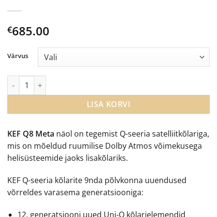
685.00
€
Värvus
KEF Q8 Meta atmoskõlar kogus
LISA KORVI
KEF Q8 Meta
näol on tegemist Q-seeria satelliitkõlariga,
mis on mõeldud ruumilise Dolby Atmos võimekusega
helisüsteemide jaoks lisakõlariks.
KEF Q-seeria kõlarite 9nda põlvkonna uuendused
võrreldes varasema generatsiooniga:
12. generatsiooni uued Uni-Q kõlarielemendid