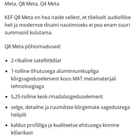
Meta, Q8 Meta, Q4 Meta
KEF Q8 Meta on hea näide sellest, et tõeliselt audiofiilse
heli ja modernse disaini nautimiseks ei pea enam suuri
summasid kulutama.
Q8 Meta põhiomadused:
2-ribaline satelliitkõlar
1-tolline õhutusega alumiiniumkupliga
kõrgsageduselement koos MAT metamaterjali
tehnoloogiaga
5,25-tolline kesk-/madalasgeduselement
selge, detailne ja ruumiliste kõrgemate sagedustega
helipilt
kaldus profiiliga ja kvaliteetse ehitusega kinnine
kõlarikast