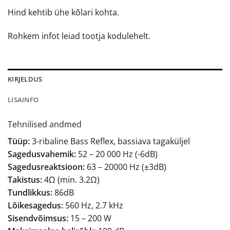
Hind kehtib ühe kõlari kohta.
Rohkem infot leiad tootja kodulehelt.
KIRJELDUS
LISAINFO
Tehnilised andmed
Tüüp:
3-ribaline Bass Reflex, bassiava tagaküljel
Sagedusvahemik:
52 – 20 000 Hz (-6dB)
Sagedusreaktsioon:
63 – 20000 Hz (±3dB)
Takistus:
4Ω (min. 3.2Ω)
Tundlikkus:
86dB
Lõikesagedus:
560 Hz, 2.7 kHz
Sisendvõimsus:
15 – 200 W