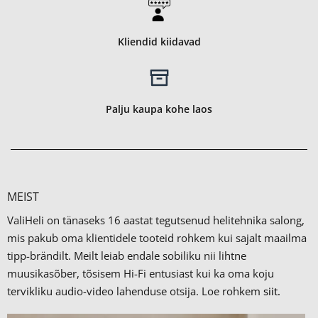
Kliendid kiidavad
Palju kaupa kohe laos
MEIST
ValiHeli on tänaseks 16 aastat tegutsenud helitehnika salong,
mis pakub oma klientidele tooteid rohkem kui sajalt maailma
tipp-brändilt.
Meilt leiab endale sobiliku nii lihtne
muusikasõber, tõsisem Hi-Fi entusiast kui ka oma koju
tervikliku audio-video lahenduse otsija. Loe rohkem
siit.