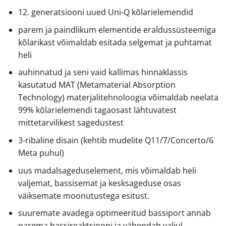
12. generatsiooni uued Uni-Q kõlarielemendid
parem ja paindlikum elementide eraldussüsteemiga
kõlarikast võimaldab esitada selgemat ja puhtamat
heli
auhinnatud ja seni vaid kallimas hinnaklassis
kasutatud MAT (Metamaterial Absorption
Technology) materjalitehnoloogia võimaldab neelata
99% kõlarielemendi tagaosast lähtuvatest
mittetarvilikest sagedustest
3-ribaline disain (kehtib mudelite Q11/7/Concerto/6
Meta puhul)
uus madalsageduselement, mis võimaldab heli
valjemat, bassisemat ja kesksageduse osas
väiksemate moonutustega esitust.
suuremate avadega optimeeritud bassiport annab
parema bassireaktsiooni ja vähendab valjul