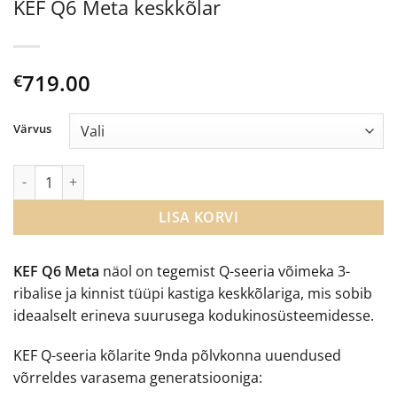
KEF Q6 Meta keskkõlar
719.00
€
Värvus
KEF Q6 Meta keskkõlar kogus
LISA KORVI
KEF Q6 Meta
näol on tegemist Q-seeria võimeka 3-
ribalise ja kinnist tüüpi kastiga keskkõlariga, mis sobib
ideaalselt erineva suurusega kodukinosüsteemidesse.
KEF Q-seeria kõlarite 9nda põlvkonna uuendused
võrreldes varasema generatsiooniga: