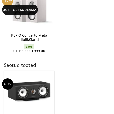
-17%
UUS! TULE KUULAMA!
KEF Q Concerto Meta
riiulikõlarid
Laos
Algne
Current
€
1,199.00
€
999.00
hind
price
oli:
is:
€1,199.00.
€999.00.
Seotud tooted
UUS!