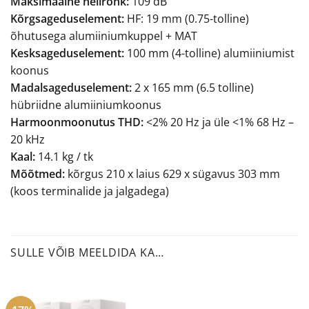
Maksimaalne helirõhk:
109 dB
Kõrgsageduselement:
HF: 19 mm (0.75-tolline)
õhutusega alumiiniumkuppel + MAT
Kesksageduselement:
100 mm (4-tolline) alumiiniumist
koonus
Madalsageduselement:
2 x 165 mm (6.5 tolline)
hübriidne alumiiniumkoonus
Harmoonmoonutus THD:
<2% 20 Hz ja üle <1% 68 Hz –
20 kHz
Kaal:
14.1 kg / tk
Mõõtmed:
kõrgus 210 x laius 629 x sügavus 303 mm
(koos terminalide ja jalgadega)
SULLE VÕIB MEELDIDA KA…