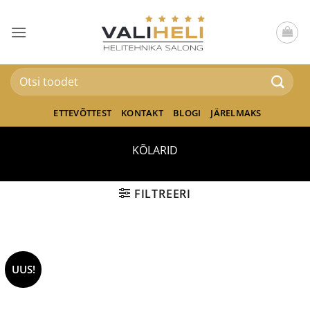
Skip
to
content
Otsi:
ETTEVÕTTEST
KONTAKT
BLOGI
JÄRELMAKS
KÕLARID
FILTREERI
UUS!