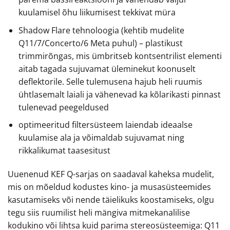
kuulamisel õhu liikumisest tekkivat müra
Shadow Flare tehnoloogia (kehtib mudelite
Q11/7/Concerto/6 Meta puhul) – plastikust
trimmirõngas, mis ümbritseb kontsentrilist elementi
aitab tagada sujuvamat üleminekut koonuselt
deflektorile. Selle tulemusena hajub heli ruumis
ühtlasemalt laiali ja vähenevad ka kõlarikasti pinnast
tulenevad peegeldused
optimeeritud filtersüsteem laiendab ideaalse
kuulamise ala ja võimaldab sujuvamat ning
rikkalikumat taasesitust
Uuenenud KEF Q-sarjas on saadaval kaheksa mudelit,
mis on mõeldud kodustes kino- ja musasüsteemides
kasutamiseks või nende täielikuks koostamiseks, olgu
tegu siis ruumilist heli mängiva mitmekanalilise
kodukino või lihtsa kuid parima stereosüsteemiga: Q11