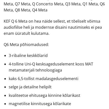
Meta, Q7 Meta, Q Concerto Meta, Q3 Meta, Q1 Meta, Q6
Meta, Q8 Meta, Q4 Meta
KEF Q 6 Meta on hea näide sellest, et tõeliselt võimsa
audiofiilse heli ja modernse disaini nautimiseks ei pea
enam üüratult kulutama.
Q6 Meta põhiomadused:
3-ribaline keskkõlarid
4-tolline Uni-Q kesksageduselement koos MAT
metamaterjali tehnoloogiaga
kaks 6,5-tollist madalasgeduselementi
selge ja detailne helipilt
kvaliteetse ehitusega kinnine kõlarikast
magnetilise kinnitusega kõlarikate