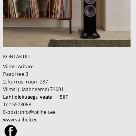
KONTAKTID
Viimsi Äritare
Paadi tee 3
2. korrus, ruum 237
Viimsi (Haabneeme) 74001
Lahtiolekuaegu vaata → SIIT
Tel: 5578088
E-post: info@valiheli.ee
www.valiheli.ee