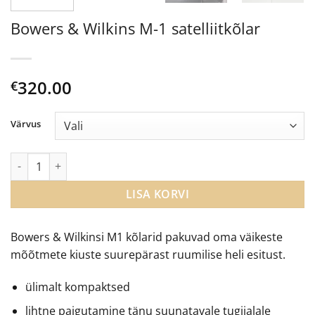
Bowers & Wilkins M-1 satelliitkõlar
320.00
€
Värvus
Bowers & Wilkins M-1 satelliitkõlar kogus
LISA KORVI
Bowers & Wilkinsi M1 kõlarid pakuvad oma väikeste
mõõtmete kiuste suurepärast ruumilise heli esitust.
ülimalt kompaktsed
lihtne paigutamine tänu suunatavale tugijalale