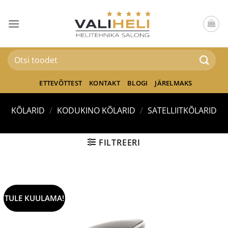
Skip
to
content
Otsi:
ETTEVÕTTEST
KONTAKT
BLOGI
JÄRELMAKS
KÕLARID
/
KODUKINO KÕLARID
/
SATELLIITKÕLARID
FILTREERI
TULE KUULAMA!