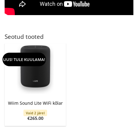
Seotud tooted
UUS! TULE KUULAMA!
Wiim Sound Lite WiFi kõlar
Vaid 2 järel
€
265.00