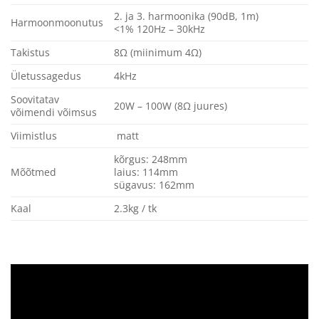
2. ja 3. harmoonika (90dB, 1m)
Harmoonmoonutus
<1% 120Hz – 30kHz
Takistus
8Ω (miinimum 4Ω)
Ületussagedus
4kHz
Soovitatav
20W – 100W (8Ω juures)
võimendi võimsus
Viimistlus
matt
kõrgus: 248mm
Mõõtmed
laius: 114mm
sügavus: 162mm
Kaal
2.3kg / tk