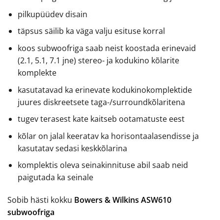
pilkupüüdev disain
täpsus säilib ka väga valju esituse korral
koos subwoofriga saab neist koostada erinevaid
(2.1, 5.1, 7.1 jne) stereo- ja kodukino kõlarite
komplekte
kasutatavad ka erinevate kodukinokomplektide
juures diskreetsete taga-/surroundkõlaritena
tugev terasest kate kaitseb ootamatuste eest
kõlar on jalal keeratav ka horisontaalasendisse ja
kasutatav sedasi keskkõlarina
komplektis oleva seinakinnituse abil saab neid
paigutada ka seinale
Sobib hästi kokku
Bowers & Wilkins ASW610
subwoofriga