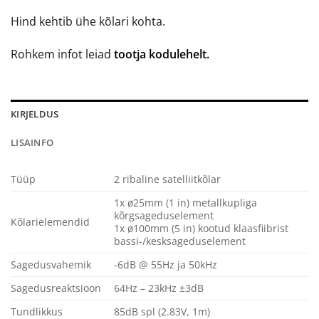
Hind kehtib ühe kõlari kohta.
Rohkem infot leiad
tootja kodulehelt.
KIRJELDUS
LISAINFO
Tüüp
2 ribaline satelliitkõlar
1x ø25mm (1 in) metallkupliga
kõrgsageduselement
Kõlarielemendid
1x ø100mm (5 in) kootud klaasfiibrist
bassi-/kesksageduselement
Sagedusvahemik
-6dB @ 55Hz ja 50kHz
Sagedusreaktsioon
64Hz – 23kHz ±3dB
Tundlikkus
85dB spl (2.83V, 1m)