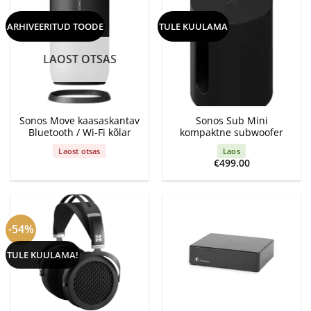
ARHIVEERITUD TOODE
TULE KUULAMA
LAOST OTSAS
Sonos Move kaasaskantav
Sonos Sub Mini
Bluetooth / Wi-Fi kõlar
kompaktne subwoofer
Laost otsas
Laos
€
499.00
-54%
TULE KUULAMA!