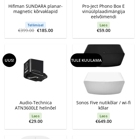
Hifiman SUNDARA planar-
Pro-Ject Phono Box E
magnetic kõrvaklapid
vinüülplaadimängija
eelvõimendi
Tellimisel
Laos
Algne
Current
€
399.00
€
185.00
€
59.00
hind
price
oli:
is:
€399.00.
€185.00.
UUS!
TULE KUULAMA
Audio-Technica
Sonos Five nutikõlar / wi-fi
ATN3600LE helinõel
kõlar
Laos
Laos
€
29.00
€
649.00