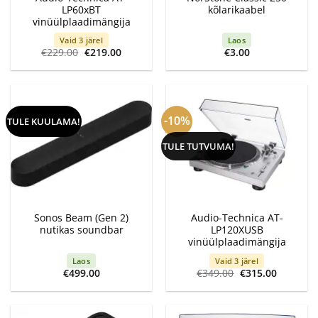
LP60xBT
kõlarikaabel
vinüülplaadimängija
Vaid 3 järel
Laos
Algne
Current
€
229.00
€
219.00
€
3.00
hind
price
oli:
is:
€229.00.
€219.00.
-10%
TULE KUULAMA!
TULE TUTVUMA!
Sonos Beam (Gen 2)
Audio-Technica AT-
nutikas soundbar
LP120XUSB
vinüülplaadimängija
Laos
Vaid 3 järel
Algne
Current
€
499.00
€
349.00
€
315.00
hind
price
oli:
is:
€349.00.
€315.00.