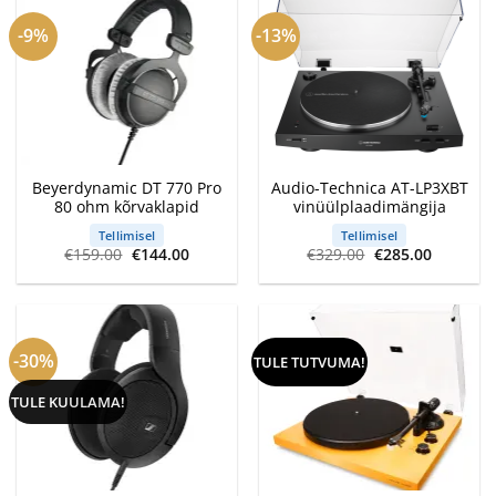
-9%
-13%
Beyerdynamic DT 770 Pro
Audio-Technica AT-LP3XBT
80 ohm kõrvaklapid
vinüülplaadimängija
Tellimisel
Tellimisel
Algne
Current
Algne
Current
€
159.00
€
144.00
€
329.00
€
285.00
hind
price
hind
price
oli:
is:
oli:
is:
€159.00.
€144.00.
€329.00.
€285.00.
-30%
TULE TUTVUMA!
TULE KUULAMA!