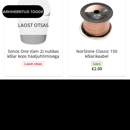
ARHIVEERITUD TOODE
LAOST OTSAS
Sonos One (Gen 2) nutikas
NorStone Classic 150
kõlar koos hääljuhtimisega
kõlarikaabel
Laost otsas
Laos
€
2.00
-12%
TULE KUULAMA!