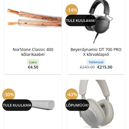
-14%
TULE KUULAMA!
NorStone Classic 400
Beyerdynamic DT 700 PRO
kõlarikaabel
X kõrvaklapid
Laos
Tellimisel
Algne
Current
€
4.50
€
249.00
€
215.00
hind
price
oli:
is:
€249.00.
€215.00.
-30%
-43%
TULE KUULAMA
LÕPUMÜÜK!