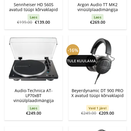
Sennheiser HD 560S
Argon Audio TT MK2
avatud tüüpi kõrvaklapid
vinüülplaadimängija
Laos
Laos
Algne
Current
€
199.00
€
139.00
€
269.00
hind
price
oli:
is:
€199.00.
€139.00.
-16%
TULE KUULAMA
Audio-Technica AT-
Beyerdynamic DT 900 PRO
LP70xBT
X avatud tüüpi kõrvaklapid
vinüülplaadimängija
Laos
Vaid 1 järel
Algne
Current
€
249.00
€
249.00
€
209.00
hind
price
oli:
is:
€249.00.
€209.00.