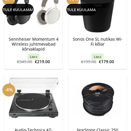
TULE KUULAMA!
TULE KUULAMA
Sennheiser Momentum 4
Sonos One SL nutikas Wi-
Wireless juhtmevabad
Fi kõlar
kõrvaklapid
Laos
Laos
Algne
Current
Algne
Current
€
349.00
€
219.00
€
199.00
€
179.00
hind
price
hind
price
oli:
is:
oli:
is:
€349.00.
€219.00.
€199.00.
€179.00.
-4%
Audio-Technica AT-
NorStone Classic 250