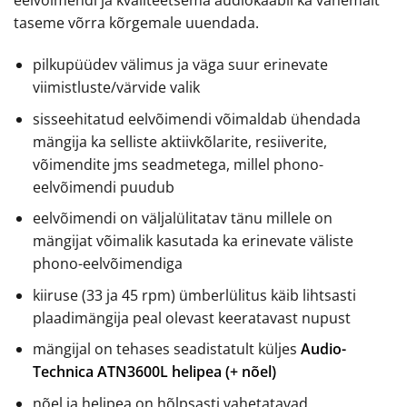
eelvõimendi ja kvaliteetsema audiokaabli ka vähemalt
taseme võrra kõrgemale uuendada.
pilkupüüdev välimus ja väga suur erinevate
viimistluste/värvide valik
sisseehitatud eelvõimendi võimaldab ühendada
mängija ka selliste aktiivkõlarite, resiiverite,
võimendite jms seadmetega, millel phono-
eelvõimendi puudub
eelvõimendi on väljalülitatav tänu millele on
mängijat võimalik kasutada ka erinevate väliste
phono-eelvõimendiga
kiiruse (33 ja 45 rpm) ümberlülitus käib lihtsasti
plaadimängija peal olevast keeratavast nupust
mängijal on tehases seadistatult küljes
Audio-
Technica ATN3600L helipea (+ nõel)
nõel ja helipea on hõlpsasti vahetatavad