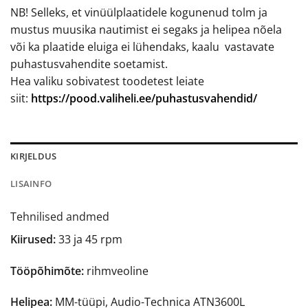
NB! Selleks, et vinüülplaatidele kogunenud tolm ja
mustus muusika nautimist ei segaks ja helipea nõela
või ka plaatide eluiga ei lühendaks, kaalu vastavate
puhastusvahendite soetamist.
Hea valiku sobivatest toodetest leiate
siit:
https://pood.valiheli.ee/puhastusvahendid/
KIRJELDUS
LISAINFO
Tehnilised andmed
Kiirused:
33 ja 45 rpm
Tööpõhimõte:
rihmveoline
Helipea:
MM-tüüpi, Audio-Technica ATN3600L