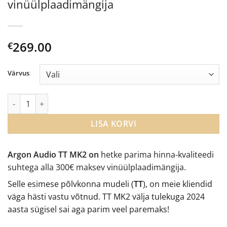
vinüülplaadimängija
269.00
€
Värvus
Argon Audio TT MK2 vinüülplaadimängija kogus
LISA KORVI
Argon Audio TT MK2 on
hetke parima hinna-kvaliteedi
suhtega alla 300€ maksev vinüülplaadimängija.
Selle esimese põlvkonna mudeli (
TT
), on meie kliendid
väga hästi vastu võtnud. TT MK2 välja tulekuga 2024
aasta sügisel sai aga parim veel paremaks!