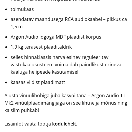
tolmukaas
asendatav maandusega RCA audiokaabel – pikkus ca
1,5 m
Argon Audio logoga MDF plaadist korpus
1,9 kg terasest plaaditaldrik
selles hinnaklassis harva esinev reguleeritav
vastukaalusüsteem võimaldab paindlikust erineva
kaaluga helipeade kasutamisel
kaasas vildist plaadimatt
Alusta vinüülihobiga juba kasvõi täna – Argon Audio TT
Mk2 vinüülplaadimängijaga on see lihtne ja mõnus ning
ka silm puhkab!
Lisainfot vaata tootja
kodulehelt.