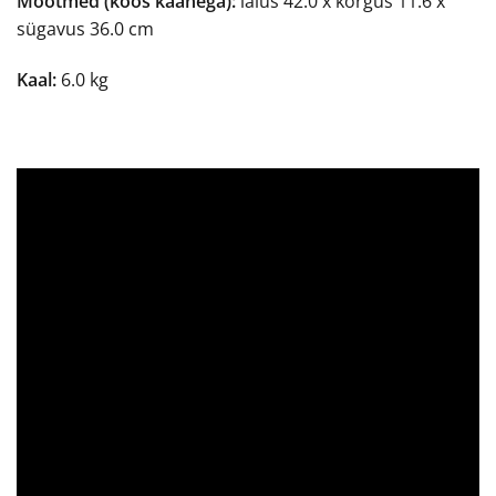
Mõõtmed (koos kaanega):
laius 42.0 x kõrgus 11.6 x
sügavus 36.0 cm
Kaal:
6.0 kg