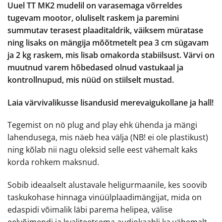
Uuel TT MK2 mudelil on varasemaga võrreldes
tugevam mootor, oluliselt raskem ja paremini
summutav terasest plaaditaldrik, väiksem müratase
ning lisaks on mängija mõõtmetelt pea 3 cm sügavam
ja 2 kg raskem, mis lisab omakorda stabiilsust. Värvi on
muutnud varem hõbedased olnud vastukaal ja
kontrollnupud, mis nüüd on stiilselt mustad.
Laia värvivalikusse lisandusid merevaigukollane ja hall!
Tegemist on nö plug and play ehk ühenda ja mängi
lahendusega, mis näeb hea välja (NB! ei ole plastikust)
ning kõlab nii nagu oleksid selle eest vähemalt kaks
korda rohkem maksnud.
Sobib ideaalselt alustavale heligurmaanile, kes soovib
taskukohase hinnaga vinüülplaadimängijat, mida on
edaspidi võimalik läbi parema helipea, välise