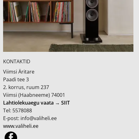
KONTAKTID
Viimsi Äritare
Paadi tee 3
2. korrus, ruum 237
Viimsi (Haabneeme) 74001
Lahtiolekuaegu vaata → SIIT
Tel: 5578088
E-post: info@valiheli.ee
www.valiheli.ee