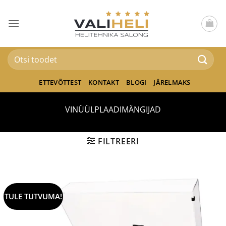
Skip
to
content
Otsi:
ETTEVÕTTEST
KONTAKT
BLOGI
JÄRELMAKS
VINÜÜLPLAADIMÄNGIJAD
FILTREERI
TULE TUTVUMA!