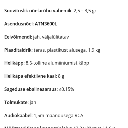
Soovituslik nõelarõhu vahemik:
2,5 – 3,5 gr
Asendusnõel:
ATN3600L
Eelvõimendi:
jah, väljalülitatav
Plaaditaldrik:
teras, plastikust alusega, 1,9 kg
Helikäpp:
8.6-tolline alumiiniumist käpp
Helikäpa efektiivne kaal:
8 g
Sageduse ebalineaarsus:
≤0.15%
Tolmukate:
jah
Audiokaabel:
1,5m maandusega RCA