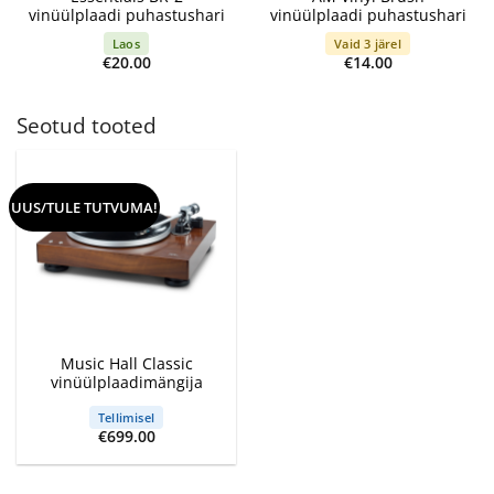
vinüülplaadi puhastushari
vinüülplaadi puhastushari
Laos
Vaid 3 järel
€
20.00
€
14.00
Seotud tooted
UUS/TULE TUTVUMA!
Music Hall Classic
vinüülplaadimängija
Tellimisel
€
699.00