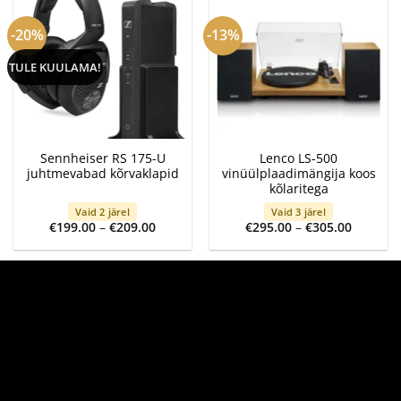
-20%
-13%
TULE KUULAMA!
Sennheiser RS 175-U
Lenco LS-500
juhtmevabad kõrvaklapid
vinüülplaadimängija koos
kõlaritega
Vaid 2 järel
Vaid 3 järel
Price
Price
€
199.00
–
€
209.00
€
295.00
–
€
305.00
range:
range:
€199.00
€295.00
through
through
€209.00
€305.00
-13%
UUS/TULE KUULAMA!
LAOST OTSAS