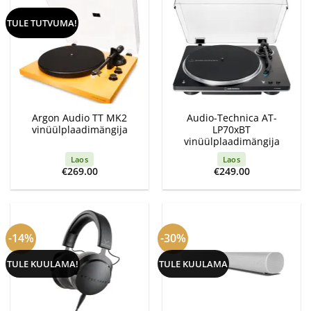
TULE TUTVUMA!
Argon Audio TT MK2
Audio-Technica AT-
vinüülplaadimängija
LP70xBT
vinüülplaadimängija
Laos
Laos
€
269.00
€
249.00
-14%
-30%
TULE KUULAMA!
TULE KUULAMA