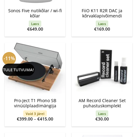
Sonos Five nutikõlar / wi-fi
FiiO K11 R2R DAC ja
kõlar
kõrvaklapivõimendi
Laos
Laos
€
649.00
€
169.00
-11%
TULE TUTVUMA!
Pro-Ject T1 Phono SB
AM Record Cleaner Set
vinüülplaadimängija
puhastuskomplekt
Vaid 3 järel
Laos
Price
€
399.00
–
€
415.00
€
30.00
range:
€399.00
through
€415.00