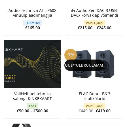
Audio-Technica AT-LP60X
iFi Audio Zen DAC 3 USB-
vinüülplaadimängija
DAC/ kõrvaklapivõimendi
Tellimisel
Vaid 1 järel
Price
€
165.00
€
215.00
–
€
245.00
range:
€215.00
through
€245.00
-7%
UUS/TULE KUULAMA!
ValiHeli helitehnika
ELAC Debut B6.3
salongi KINKEKAART
riiulikõlarid
Laos
Vaid 3 järel
Price
Algne
Current
€
50.00
–
€
500.00
€
449.00
€
419.00
range:
hind
price
€50.00
oli:
is:
through
€449.00.
€419.00.
€500.00