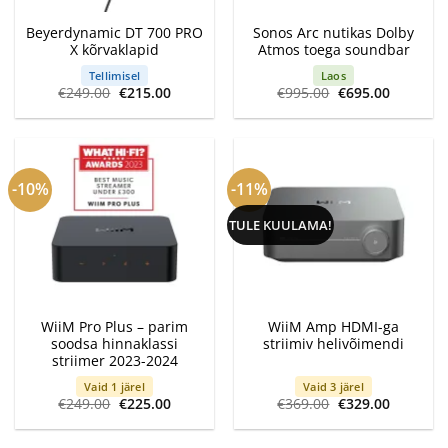
Beyerdynamic DT 700 PRO
Sonos Arc nutikas Dolby
X kõrvaklapid
Atmos toega soundbar
Tellimisel
Laos
Algne
Current
Algne
Current
€
249.00
€
215.00
€
995.00
€
695.00
hind
price
hind
price
oli:
is:
oli:
is:
€249.00.
€215.00.
€995.00.
€695.00.
-10%
-11%
TULE KUULAMA!
WiiM Pro Plus – parim
WiiM Amp HDMI-ga
soodsa hinnaklassi
striimiv helivõimendi
striimer 2023-2024
Vaid 1 järel
Vaid 3 järel
Algne
Current
Algne
Current
€
249.00
€
225.00
€
369.00
€
329.00
hind
price
hind
price
oli:
is:
oli:
is:
€249.00.
€225.00.
€369.00.
€329.00.