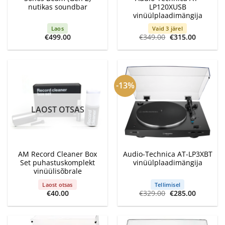
nutikas soundbar
LP120XUSB
vinüülplaadimängija
Laos
Vaid 3 järel
Algne
Current
€
499.00
€
349.00
€
315.00
hind
price
oli:
is:
€349.00.
€315.00.
-13%
LAOST OTSAS
AM Record Cleaner Box
Audio-Technica AT-LP3XBT
Set puhastuskomplekt
vinüülplaadimängija
vinüülisõbrale
Laost otsas
Tellimisel
Algne
Current
€
40.00
€
329.00
€
285.00
hind
price
oli:
is:
€329.00.
€285.00.