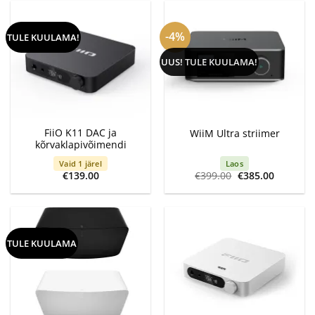
-4%
TULE KUULAMA!
UUS! TULE KUULAMA!
FiiO K11 DAC ja
WiiM Ultra striimer
kõrvaklapivõimendi
Vaid 1 järel
Laos
Algne
Current
€
139.00
€
399.00
€
385.00
hind
price
oli:
is:
€399.00.
€385.00.
TULE KUULAMA