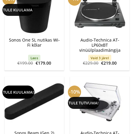
TULE KUULAMA
Sonos One SL nutikas Wi-
Audio-Technica AT-
Fi kõlar
LP60xBT
vinüülplaadimängija
Laos
Vaid 3 järel
Algne
Current
Algne
Current
€
199.00
€
179.00
€
229.00
€
219.00
hind
price
hind
price
oli:
is:
oli:
is:
€199.00.
€179.00.
€229.00.
€219.00.
-10%
TULE KUULAMA!
TULE TUTVUMA!
Sonos Beam (Gen 2)
Audio-Technica AT-