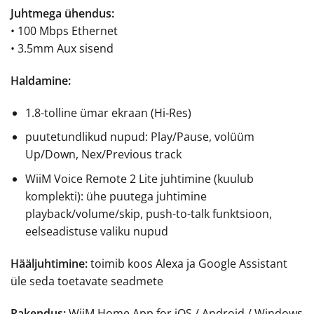
Juhtmega ühendus:
• 100 Mbps Ethernet
• 3.5mm Aux sisend
Haldamine:
1.8-tolline ümar ekraan (Hi‑Res)
puutetundlikud nupud: Play/Pause, volüüm
Up/Down, Nex/Previous track
WiiM Voice Remote 2 Lite juhtimine (kuulub
komplekti): ühe puutega juhtimine
playback/volume/skip, push-to-talk funktsioon,
eelseadistuse valiku nupud
Hääljuhtimine:
toimib koos Alexa ja Google Assistant
üle seda toetavate seadmete
Rakendus:
WiiM Home App for iOS / Android / Windows