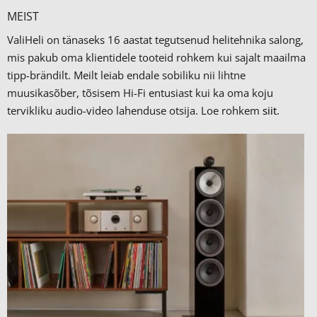
MEIST
ValiHeli on tänaseks 16 aastat tegutsenud helitehnika salong,
mis pakub oma klientidele tooteid rohkem kui sajalt maailma
tipp-brändilt.
Meilt leiab endale sobiliku nii lihtne
muusikasõber, tõsisem Hi-Fi entusiast kui ka oma koju
tervikliku audio-video lahenduse otsija. Loe rohkem
siit.