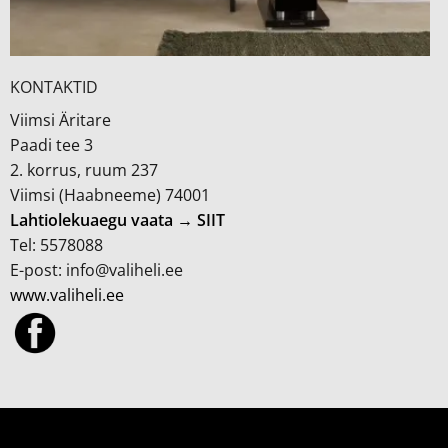
KONTAKTID
Viimsi Äritare
Paadi tee 3
2. korrus, ruum 237
Viimsi (Haabneeme) 74001
Lahtiolekuaegu vaata → SIIT
Tel: 5578088
E-post: info@valiheli.ee
www.valiheli.ee
MÜÜGITINGIMUSED JA PRIVAATSUSPOLIITIKA