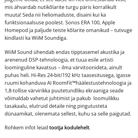
mis ähvardab nutikõlarite turgu päris korralikult
muuta! Seda nii heliomaduste, disaini kui ka
funktsionaalsuse poolest. Sonos ERA 100, Apple
Homepod ja paljude teiste kõlarite omanikud – tutvuge
kindlasti ka WiiM Soundiga.
WiiM Sound ühendab endas tipptasemel akustika ja
arenenud DSP-tehnoloogia, et tuua esile artisti
loominguline kavatsus – ilma värvitoonideta, ainult
puhas heli. Hi‑Res 24‑bit/192 kHz taasesitusega, igasse
ruumi kohanduva AI RoomFit™häälestustehnoloogia ja
1,8-tollise värvirikka puutetundliku ekraaniga seade
võimaldab vahetut juhtimist ja pakub loomulikku
tasakaalu, elutruid detaile ning pingutusteta
dünaamikat, olenemata sellest, kuhu sa selle paigutad.
Rohkem infot leiad
tootja kodulehelt
.