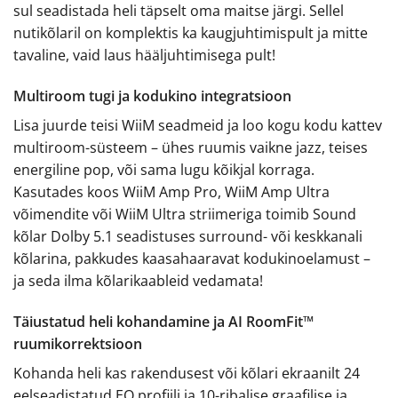
sul seadistada heli täpselt oma maitse järgi. Sellel
nutikõlaril on komplektis ka kaugjuhtimispult ja mitte
tavaline, vaid laus hääljuhtimisega pult!
Multiroom tugi ja kodukino integratsioon
Lisa juurde teisi WiiM seadmeid ja loo kogu kodu kattev
multiroom-süsteem – ühes ruumis vaikne jazz, teises
energiline pop, või sama lugu kõikjal korraga.
Kasutades koos WiiM Amp Pro, WiiM Amp Ultra
võimendite või WiiM Ultra striimeriga toimib Sound
kõlar Dolby 5.1 seadistuses surround- või keskkanali
kõlarina, pakkudes kaasahaaravat kodukinoelamust –
ja seda ilma kõlarikaableid vedamata!
Täiustatud heli kohandamine ja AI RoomFit™
ruumikorrektsioon
Kohanda heli kas rakendusest või kõlari ekraanilt 24
eelseadistatud EQ profiili ja 10-ribalise graafilise ja