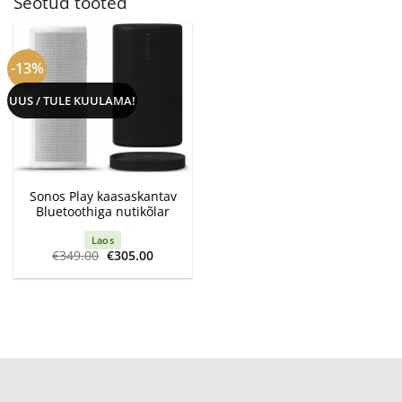
Seotud tooted
-13%
UUS / TULE KUULAMA!
Sonos Play kaasaskantav
Bluetoothiga nutikõlar
Laos
Algne
Current
€
349.00
€
305.00
hind
price
oli:
is:
€349.00.
€305.00.