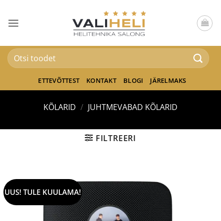
Skip
to
content
Otsi:
ETTEVÕTTEST
KONTAKT
BLOGI
JÄRELMAKS
KÕLARID
/
JUHTMEVABAD KÕLARID
FILTREERI
UUS! TULE KUULAMA!