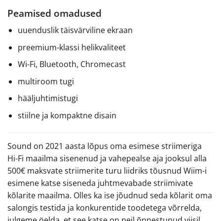
Peamised omadused
uuenduslik täisvärviline ekraan
preemium-klassi helikvaliteet
Wi-Fi, Bluetooth, Chromecast
multiroom tugi
hääljuhtimistugi
stiilne ja kompaktne disain
Sound on 2021 aasta lõpus oma esimese striimeriga
Hi-Fi maailma sisenenud ja vahepealse aja jooksul alla
500€ maksvate striimerite turu liidriks tõusnud Wiim-i
esimene katse siseneda juhtmevabade striimivate
kõlarite maailma. Olles ka ise jõudnud seda kõlarit oma
salongis testida ja konkurentide toodetega võrrelda,
julgeme öelda, et see katse on neil õnnestunud viisil,