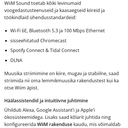
WiiM Sound toetab kõiki levinumaid
voogedastusteenuseid ja kaasaegseid kiireid ja
töökindlaid ühendusstandardeid:
Wi-Fi 6E, Bluetooth 5.3 ja 100 Mbps Ethernet
sisseehitatud Chromecast
Spotify Connect & Tidal Connect
DLNA
Muusika striimimine on kiire, mugav ja stabiilne, saad
striimida nii oma lemmikmuusika rakendustest kui ka
otse Wiim äpist.
Häälassistendid ja intuitiivne juhtimine
Ühildub Alexa, Google Assistant’i ja Apple’i
ökosüsteemidega. Lisaks saad kõlarit juhtida ning
konfigureerida
WiiM rakenduse
kaudu, mis võimaldab