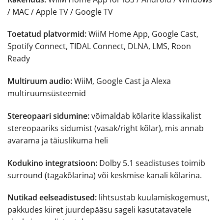
/ MAC / Apple TV / Google TV
Toetatud platvormid:
WiiM Home App, Google Cast,
Spotify Connect, TIDAL Connect, DLNA, LMS, Roon
Ready
Multiruum audio:
WiiM, Google Cast ja Alexa
multiruumsüsteemid
Stereopaari sidumine:
võimaldab kõlarite klassikalist
stereopaariks sidumist (vasak/right kõlar), mis annab
avarama ja täiuslikuma heli
Kodukino integratsioon:
Dolby 5.1 seadistuses toimib
surround (tagakõlarina) või keskmise kanali kõlarina.
Nutikad eelseadistused:
lihtsustab kuulamiskogemust,
pakkudes kiiret juurdepääsu sageli kasutatavatele