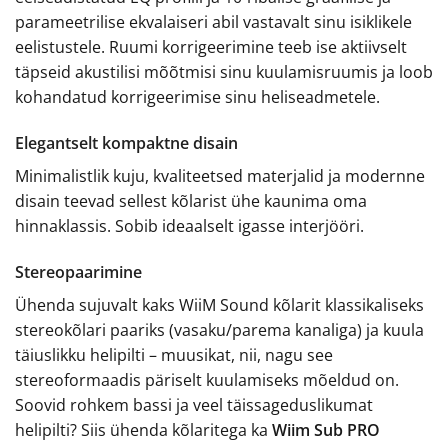
parameetrilise ekvalaiseri abil vastavalt sinu isiklikele
eelistustele. Ruumi korrigeerimine teeb ise aktiivselt
täpseid akustilisi mõõtmisi sinu kuulamisruumis ja loob
kohandatud korrigeerimise sinu heliseadmetele.
Elegantselt kompaktne disain
Minimalistlik kuju, kvaliteetsed materjalid ja modernne
disain teevad sellest kõlarist ühe kaunima oma
hinnaklassis. Sobib ideaalselt igasse interjööri.
Stereopaarimine
Ühenda sujuvalt kaks WiiM Sound kõlarit klassikaliseks
stereokõlari paariks (vasaku/parema kanaliga) ja kuula
täiuslikku helipilti – muusikat, nii, nagu see
stereoformaadis päriselt kuulamiseks mõeldud on.
Soovid rohkem bassi ja veel täissageduslikumat
helipilti? Siis ühenda kõlaritega ka
Wiim Sub PRO