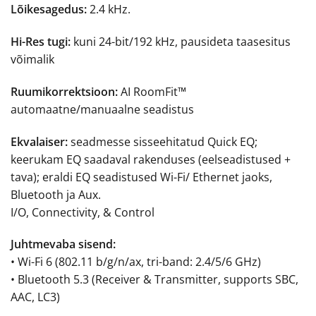
Lõikesagedus:
2.4 kHz.
Hi-Res tugi:
kuni 24-bit/192 kHz, pausideta taasesitus
võimalik
Ruumikorrektsioon:
AI RoomFit™
automaatne/manuaalne seadistus
Ekvalaiser:
seadmesse sisseehitatud Quick EQ;
keerukam EQ saadaval rakenduses (eelseadistused +
tava); eraldi EQ seadistused Wi-Fi/ Ethernet jaoks,
Bluetooth ja Aux.
I/O, Connectivity, & Control
Juhtmevaba sisend:
• Wi-Fi 6 (802.11 b/g/n/ax, tri-band: 2.4/5/6 GHz)
• Bluetooth 5.3 (Receiver & Transmitter, supports SBC,
AAC, LC3)