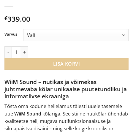
339.00
€
Värvus
Wiim Sound WiFi kõlar kogus
LISA KORVI
WiiM Sound – nutikas ja võimekas
juhtmevaba kõlar unikaalse puutetundliku ja
informatiivse ekraaniga
Tõsta oma kodune helielamus täiesti uuele tasemele
uue
WiiM Sound
kõlariga. See stiilne nutikõlar ühendab
kvaliteetse heli, mugava nutifunktsionaalsuse ja
silmapaistva disaini – ning selle kõige krooniks on