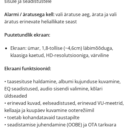
sisule ja seadistustele
Alarmi / äratusega kell:
vali äratuse aeg, ärata ja vali
äratus erinevate heliallikate seast
Puutetundlik ekraan:
Ekraan: ümar, 1,8-tollise (~4,6cm) läbimõõduga,
klaasiga kaetud, HD-resolutsiooniga, värviline
Ekraani funktsioonid:
• taasesituse haldamine, albumi kujunduse kuvamine,
EQ seadistused, audio sisendi valimine, kõlari
üldseaded
• erinevad kuvad, eelseadistused, erinevad VU-meetrid,
kellaaja ja kuupäev kuvamine ooterežiimil
• toetab kohandatavaid taustapilte
• seadistamise juhendamine (OOBE) ja OTA tarkvara