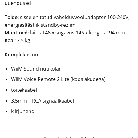
uuendused
Toide:
sisse ehitatud vahelduvvooluadapter 100-240V,
energiasäästlik standby-reziim
Mõõtmed:
laius 146 x sügavus 146 x kõrgus 194 mm
Kaal:
2.5 kg
Komplektis on
WiiM Sound nutikõlar
WiiM Voice Remote 2 Lite (koos akudega)
toitekaabel
3.5mm – RCA signaalkaabel
kiirjuhend