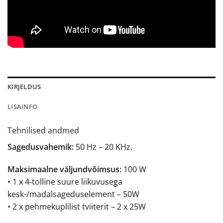
KIRJELDUS
LISAINFO
Tehnilised andmed
Sagedusvahemik:
50 Hz – 20 KHz.
Maksimaalne väljundvõimsus:
100 W
• 1 x 4-tolline suure liikuvusega
kesk-/madalsageduselement – 50W
• 2 x pehmekuplilist tviiterit – 2 x 25W