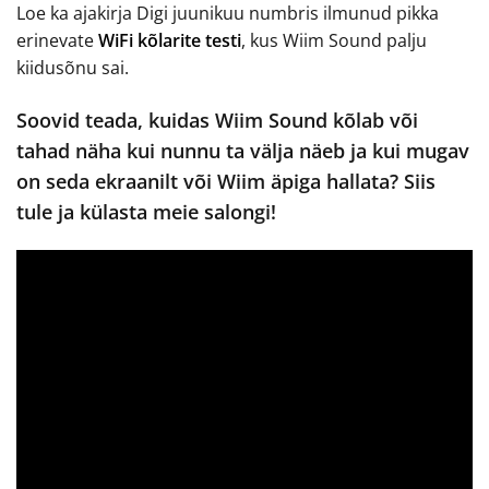
Loe ka ajakirja Digi juunikuu numbris ilmunud pikka
erinevate
WiFi kõlarite testi
, kus Wiim Sound palju
kiidusõnu sai.
Soovid teada, kuidas Wiim Sound kõlab või
tahad näha kui nunnu ta välja näeb ja kui mugav
on seda ekraanilt või Wiim äpiga hallata? Siis
tule ja külasta meie salongi!