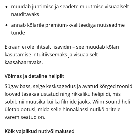
muudab juhtimise ja seadete muutmise visuaalselt
nauditavaks
annab kõlarile premium-kvaliteediga nutiseadme
tunde
Ekraan ei ole lihtsalt lisavidin – see muudab kõlari
kasutamise intuitiivsemaks ja visuaalselt
kaasahaaravaks.
Võimas ja detailne helipilt
Sügav bass, selge kesksagedus ja avatud kõrged toonid
loovad tasakaalustatud ning rikkaliku helipildi, mis
sobib nii muusika kui ka filmide jaoks. Wiim Sound heli
ületab ootusi, mida selle hinnaklassi nutikõlaritele
varem seatud on.
Kõik vajalikud nutivõimalused