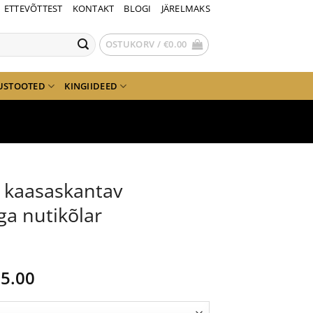
ETTEVÕTTEST
KONTAKT
BLOGI
JÄRELMAKS
OSTUKORV /
€
0.00
USTOOTED
KINGIIDEED
 kaasaskantav
ga nutikõlar
gne
Current
5.00
nd
price
is: