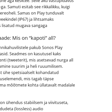
dne aga kesktee. Selle aku vastupidavus
a. Samuti esitab see rikkalikku, kuigi
stereoheli. Samas on Play tunduvalt
veekindel (IP67) ja lihtsamaks
 lisatud mugava sangaga
aade: Mis on “kapoti” all?
tehnikahuvilistele pakub Sonos Play
asid. Seadmes on kasutusel kaks
ti (tweeterit), mis asetsevad nurga all
jumine suurim ja heli ruuumilisem.
ist ühe spetsiaalselt kohandatud
uselemendi, mis tagab täpse
oma mõõtmete kohta üllatavalt madalale
 on ühendus stabiilsem ja viivituseta,
kadudeta (lossless) audio