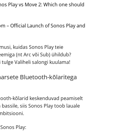
nos Play vs Move 2: Which one should
 – Official Launch of Sonos Play and
simusi, kuidas Sonos Play teie
emiga (nt Arc või Sub) ühildub?
i tulge Valiheli salongi kuulama!
arsete Bluetooth-kõlaritega
etooth-kõlarid keskenduvad peamiselt
 bassile, siis Sonos Play toob lauale
ambitsiooni.
 Sonos Play: