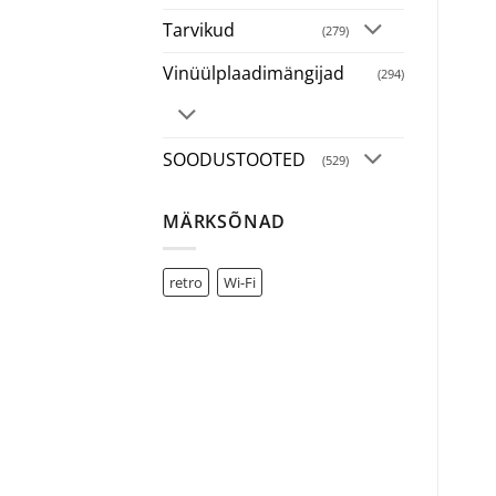
Tarvikud
(279)
Vinüülplaadimängijad
(294)
SOODUSTOOTED
(529)
MÄRKSÕNAD
retro
Wi-Fi