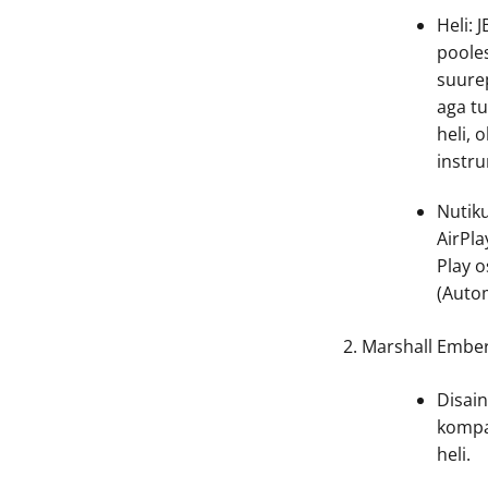
Heli: 
pooles
suure
aga t
heli, 
instr
Nutiku
AirPla
Play o
(Autom
Marshall Embert
Disain
kompak
heli.