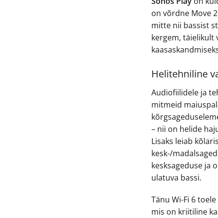
Sonos Play
on kul
on võrdne Move 2-g
mitte nii bassist 
kergem, täielikult 
kaasaskandmiseks
Helitehniline v
Audiofiilidele ja 
mitmeid maiuspal
kõrgsageduselemen
– nii on helide ha
Lisaks leiab kõlar
kesk-/madalsaged
kesksageduse ja 
ulatuva bassi.
Tänu Wi-Fi 6 toele
mis on kriitiline 