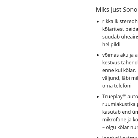
Miks just Sono
rikkalik stereo
kõlaritest peid
suudab üheains
helipildi
võimas aku ja 
kestvus tähend
enne kui kõlar.
väljund, läbi mi
oma telefoni
Trueplay™ auto
ruumiakustika 
kasutab end üm
mikrofone ja ko
– olgu kõlar nu
loodud kestma –