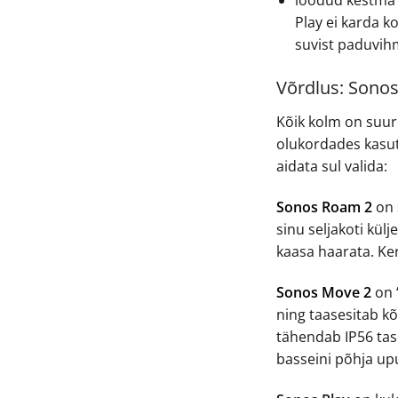
Play ei karda k
suvist paduvi
Võrdlus: Sonos
Kõik kolm on suu
olukordades kasuta
aidata sul valida:
Sonos Roam 2
on 
sinu seljakoti kül
kaasa haarata. Ker
Sonos Move 2
on 
ning taasesitab k
tähendab IP56 tase
basseini põhja up