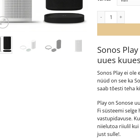
€34
Sonos Play kaasaska
Sonos Play 
uues kuue
Sonos Play ei ole
nüüd on see ka So
saab tõesti teha k
Play on Sonose uu
Fi süsteemi selge
vastupidavuse. Kui
niielutoa riiulil k
just sulle!.