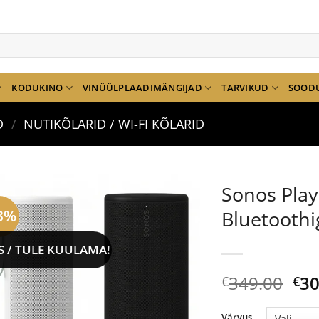
KODUKINO
VINÜÜLPLAADIMÄNGIJAD
TARVIKUD
SOOD
D
/
NUTIKÕLARID / WI-FI KÕLARID
Sonos Play
3%
Bluetoothi
S / TULE KUULAMA!
Al
349.00
30
€
€
hi
oli:
Värvus