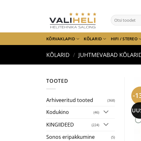
Skip
to
Otsi:
content
KÕRVAKLAPID
KÕLARID
HIFI / STEREO
KÕLARID
/
JUHTMEVABAD KÕLARI
TOOTED
-1
Arhiveeritud tooted
(368)
UU
Kodukino
(46)
KINGIIDEED
(224)
Sonos eripakkumine
(5)