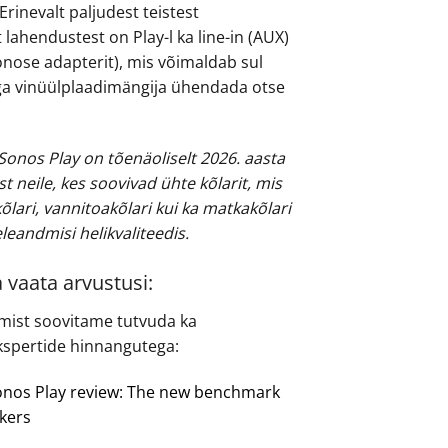
rinevalt paljudest teistest
lahendustest on Play-l ka line-in (AUX)
onose adapterit), mis võimaldab sul
a vinüülplaadimängija ühendada otse
Sonos Play on tõenäoliselt 2026. aasta
st neile, kes soovivad ühte kõlarit, mis
kõlari, vannitoakõlari kui ka matkakõlari
leandmisi helikvaliteedis.
 vaata arvustusi:
mist soovitame tutvuda ka
kspertide hinnangutega:
Sonos Play review: The new benchmark
akers