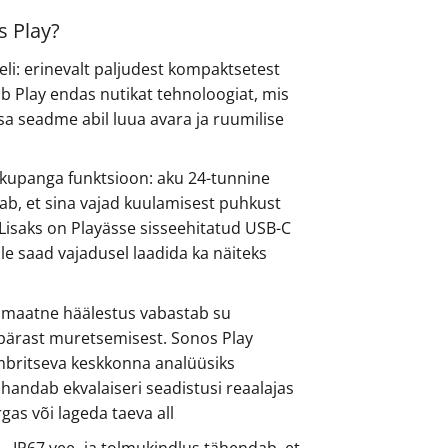
s Play?
heli: erinevalt paljudest kompaktsetest
ab Play endas nutikat tehnoloogiat, mis
a seadme abil luua avara ja ruumilise
akupanga funktsioon: aku 24-tunnine
ab, et sina vajad kuulamisest puhkust
 Lisaks on Playässe sisseehitatud USB-C
lle saad vajadusel laadida ka näiteks
maatne häälestus vabastab su
pärast muretsemisest. Sonos Play
britseva keskkonna analüüsiks
handab ekvalaiseri seadistusi reaalajas
rgas või lageda taeva all
 IP67 vee- ja tolmukindlus tähendab, et