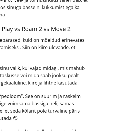
oos sinuga basseini kukkumist ega ka
hma
 Play vs Roam 2 vs Move 2
repärased, kuid on mõeldud erinevates
miseks . Siin on kiire ülevaade, et
sinu valik, kui vajad midagi, mis mahub
jetaskusse või mida saab jooksu pealt
gekaaluline, kiire ja lihtne kasutada.
“peoloom”. See on suurim ja raskeim
õige võimsama bassiga heli, samas
, et seda kõlarit pole turvaline päris
utada 😉