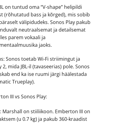
JBL on tuntud oma “V-shape” helipildi
t (rõhutatud bass ja kõrged), mis sobib
päraselt välipidudeks. Sonos Play pakub
unduvalt neutraalsemat ja detailsemat
olles parem vokaali ja
umentaalmuusika jaoks.
s: Sonos toetab Wi-Fi striimingut ja
y 2, mida JBL-il (tavaseerias) pole. Sonos
skab end ka ise ruumi järgi häälestada
atic Trueplay).
on III vs Sonos Play:
: Marshall on stiiliikoon. Emberton III on
tsem (u 0.7 kg) ja pakub 360-kraadist