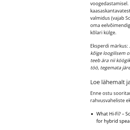
voogedastamisel. E
kaasaskantavatest 
valmidus (vajab S
oma eelvõimendig
kõlari külge.
Eksperdi märkus:
kõige loogilisem o
teeb ära nii köögi
töö, tegemata järe
Loe lähemalt ja
Enne ostu soorita
rahvusvaheliste e
What Hi-Fi? – 
for hybrid spe