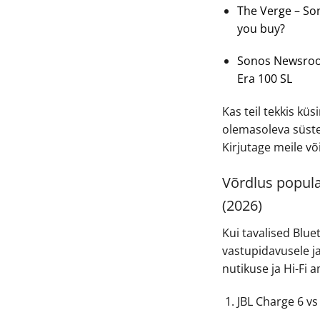
The Verge – So
you buy?
Sonos Newsroom
Era 100 SL
Kas teil tekkis kü
olemasoleva süste
Kirjutage meile võ
Võrdlus popula
(2026)
Kui tavalised Blu
vastupidavusele ja
nutikuse ja Hi-Fi 
JBL Charge 6 vs