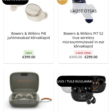
LAOST OTSAS
Bowers & Wilkins Pi8
Bowers & Wilkins PI7 S2
juhtmevabad kõrvaklapid
true wireless
mürasummutavad in-ear
kõrvaklapid
Laos
Laost otsas
Algne
Current
€
399.00
€
395.00
€
299.00
hind
price
oli:
is:
€395.00.
€299.00.
UUS / TULE KUULAMA!