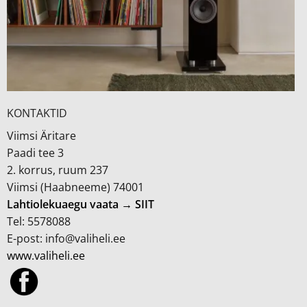
KONTAKTID
Viimsi Äritare
Paadi tee 3
2. korrus, ruum 237
Viimsi (Haabneeme) 74001
Lahtiolekuaegu vaata → SIIT
Tel: 5578088
E-post: info@valiheli.ee
www.valiheli.ee