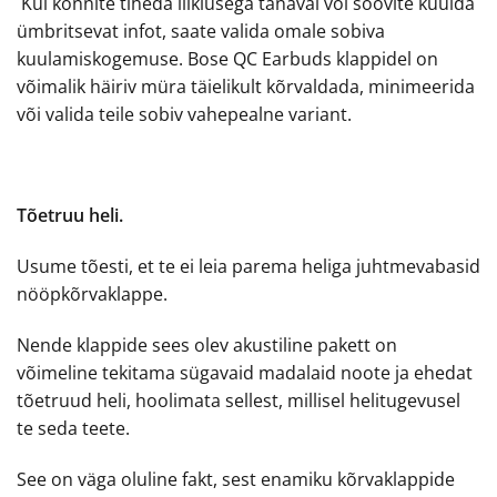
Kui kõnnite tiheda liiklusega tänaval või soovite kuulda
ümbritsevat infot, saate valida omale sobiva
kuulamiskogemuse. Bose QC Earbuds klappidel on
võimalik häiriv müra täielikult kõrvaldada, minimeerida
või valida teile sobiv vahepealne variant.
Tõetruu heli.
Usume tõesti, et te ei leia parema heliga juhtmevabasid
nööpkõrvaklappe.
Nende klappide sees olev akustiline pakett on
võimeline tekitama sügavaid madalaid noote ja ehedat
tõetruud heli, hoolimata sellest, millisel helitugevusel
te seda teete.
See on väga oluline fakt, sest enamiku kõrvaklappide