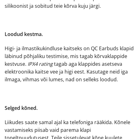
silikoonist ja sobitud teie kõrva kuju järgi.
Loodud kestma.
Higi- ja ilmastikukindluse kaitseks on QC Earbuds klapid
läbinud põhjaliku testimise, mis tagab kõrvaklappide
kestvuse.
IPX4 rating
tagab aga klappides asetseva
elektroonika kaitse vee ja higi eest. Kasutage neid iga
ilmaga, vihmas või lumes, nad on selleks loodud.
Selged kõned.
Liikudes saate samal ajal ka telefoniga rääkida. Kõnele
vastamiseks piisab vaid parema klapi
topeltpuudutusest. Teile sissetulevat kõne kuulete