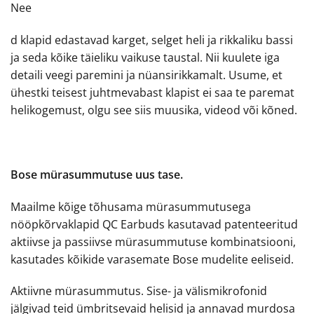
Nee
d klapid edastavad karget, selget heli ja rikkaliku bassi
ja seda kõike täieliku vaikuse taustal. Nii kuulete iga
detaili veegi paremini ja nüansirikkamalt. Usume, et
ühestki teisest juhtmevabast klapist ei saa te paremat
helikogemust, olgu see siis muusika, videod või kõned.
Bose mürasummutuse uus tase.
Maailme kõige tõhusama mürasummutusega
nööpkõrvaklapid QC Earbuds kasutavad patenteeritud
aktiivse ja passiivse mürasummutuse kombinatsiooni,
kasutades kõikide varasemate Bose mudelite eeliseid.
Aktiivne mürasummutus. Sise- ja välismikrofonid
jälgivad teid ümbritsevaid helisid ja annavad murdosa