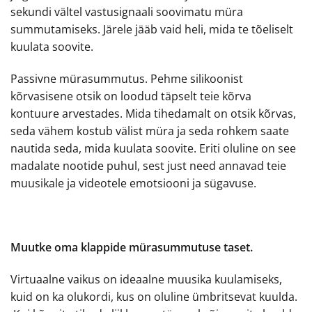
sekundi vältel vastusignaali soovimatu müra
summutamiseks. Järele jääb vaid heli, mida te tõeliselt
kuulata soovite.
Passivne mürasummutus. Pehme silikoonist
kõrvasisene otsik on loodud täpselt teie kõrva
kontuure arvestades. Mida tihedamalt on otsik kõrvas,
seda vähem kostub välist müra ja seda rohkem saate
nautida seda, mida kuulata soovite. Eriti oluline on see
madalate nootide puhul, sest just need annavad teie
muusikale ja videotele emotsiooni ja sügavuse.
Muutke oma klappide mürasummutuse taset.
Virtuaalne vaikus on ideaalne muusika kuulamiseks,
kuid on ka olukordi, kus on oluline ümbritsevat kuulda.