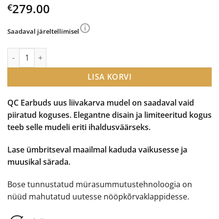
279.00
€
Saadaval järeltellimisel
Bose QC Earbuds Limited Edition juhtmevabad kõrvaklapid ko
LISA KORVI
QC Earbuds uus liivakarva mudel on saadaval vaid
piiratud koguses. Elegantne disain ja limiteeritud kogus
teeb selle mudeli eriti ihaldusväärseks.
Lase ümbritseval maailmal kaduda vaikusesse ja
muusikal särada.
Bose tunnustatud mürasummutustehnoloogia on
nüüd mahutatud uutesse nööpkõrvaklappidesse.