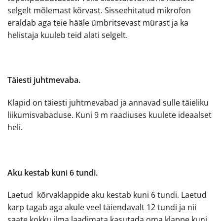
selgelt mõlemast kõrvast. Sisseehitatud mikrofon
eraldab aga teie hääle ümbritsevast mürast ja ka
helistaja kuuleb teid alati selgelt.
Täiesti juhtmevaba.
Klapid on täiesti juhtmevabad ja annavad sulle täieliku
liikumisvabaduse. Kuni 9 m raadiuses kuulete ideaalset
heli.
Aku kestab kuni 6 tundi.
Laetud kõrvaklappide aku kestab kuni 6 tundi. Laetud
karp tagab aga akule veel täiendavalt 12 tundi ja nii
saate kokku ilma laadimata kasutada oma klappe kuni