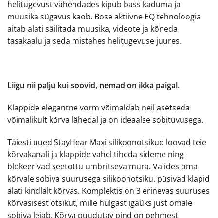
helitugevust vähendades kipub bass kaduma ja
muusika sügavus kaob. Bose aktiivne EQ tehnoloogia
aitab alati säilitada muusika, videote ja kõneda
tasakaalu ja seda mistahes helitugevuse juures.
Liigu nii palju kui soovid, nemad on ikka paigal.
Klappide elegantne vorm võimaldab neil asetseda
võimalikult kõrva lähedal ja on ideaalse sobituvusega.
Täiesti uued StayHear Maxi silikoonotsikud loovad teie
kõrvakanali ja klappide vahel tiheda sideme ning
blokeerivad seetõttu ümbritseva müra. Valides oma
kõrvale sobiva suurusega silikoonotsiku, püsivad klapid
alati kindlalt kõrvas. Komplektis on 3 erinevas suuruses
kõrvasisest otsikut, mille hulgast igaüks just omale
sobiva leiab. Kõrva puudutav pind on pehmest