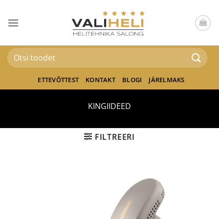
Skip
to
content
Otsi:
ETTEVÕTTEST
KONTAKT
BLOGI
JÄRELMAKS
KINGIIDEED
FILTREERI