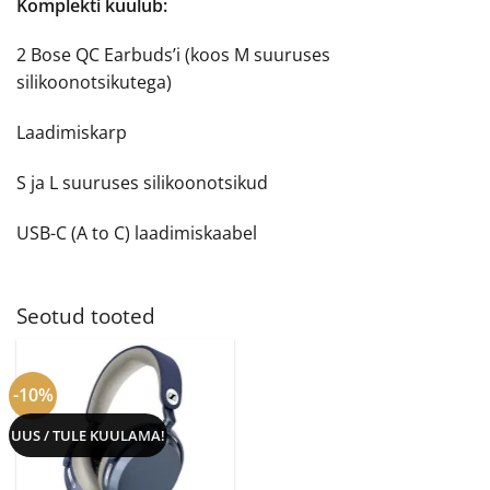
Komplekti kuulub:
2 Bose QC Earbuds’i (koos M suuruses
silikoonotsikutega)
Laadimiskarp
S ja L suuruses silikoonotsikud
USB-C (A to C) laadimiskaabel
Seotud tooted
-10%
UUS / TULE KUULAMA!