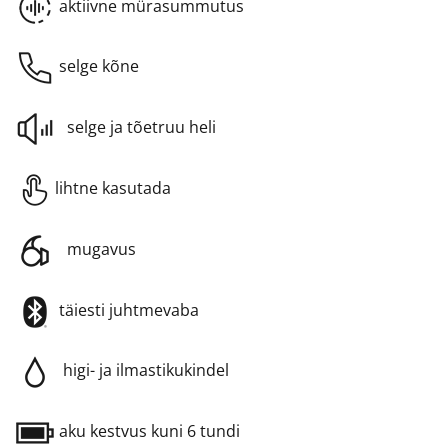
aktiivne mürasummutus
selge kõne
selge ja tõetruu heli
lihtne kasutada
mugavus
täiesti juhtmevaba
higi- ja ilmastikukindel
aku kestvus kuni 6 tundi