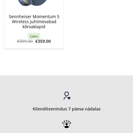
Sennheiser Momentum 5
Wireless juhtmevabad
kõrvaklapid
Laos
Algne
Current
€
399.00
€
359.00
hind
price
oli:
is:
€399.00.
€359.00.
Klienditeenindus 7 päeva nädalas