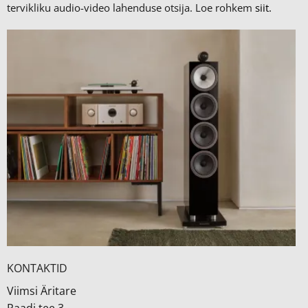
tervikliku audio-video lahenduse otsija. Loe rohkem
siit.
KONTAKTID
Viimsi Äritare
Paadi tee 3