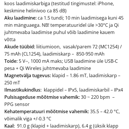
koos laadimiskarbiga (testitud tingimustel: iPhone,
keskmine helinivoo ca 85 dB)
Aku laadimine:
ca 1.5 tundi; 10 min laadimisega kuni 45
min mänguaega. NB! temperatuuridel üle >30°C ja Qi
juhtmevaba laadimise puhul võib laadimine kauem
võtta
Akude tüübid:
liitiumioon, vasak/parem 72 (MC1254) /
75 mAh (CL1254), laadimiskarp – 850-950 mAh
Toide:
5 V⎓, 1000 mA maks; USB laadimine üle USB-C
pesa + Qi Wireles juhtmevaba laadimine
Magnetvälja tugevus:
klapid – 1.86 mT, laadimiskarp –
250 mT
Ilmastikukindlus:
klappidel – IPx5, laadimiskarbil – IPx4
Pulsisageduse mõõtmise vahemik:
30 ~ 220 bpm –
PPG sensor
Kehatemperatuuri mõõtmise vahemik:
35.5 – 42.0 °C,
võimalik viga +/-0.3 °C
Kaal:
91.0 g (klapid + laadimiskarp), 6.4 g (üksik klapp