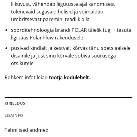
liikuvust, vähendab liigutuste ajal kandmisest
tulenevaid segavaid helisid ja võimaldab
ümbritsevast paremini teadlik olla
sporditehnoloogia brändi POLAR täielik tugi + tasuta
ligipääs Polar Flow rakendusele
püsivad kindlalt ja kestvalt kõrvas tänu spetsiaalsele
disainile ja just sinu kõrvale sobiva suurusega
otsikutele
Rohkem infot leiad
tootja kodulehelt.
KIRJELDUS
LISAINFO
Tehnilised andmed