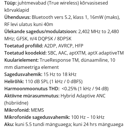
Tüüp:
juhtmevabad (True wireless) kõrvasisesed
kõrvaklapid
Ühenduvus:
Bluetooth vers 5.2, klass 1, 16mW (maks),
RF levi ulatus kuni 40m
Ülekande sagedus/modulatsioon:
2,402 MHz to 2,480
MHz; GFSK, π/4 DQPSK / 8DPSK
Toetatud profiilid:
A2DP, AVRCP, HFP
Toetatud koodekid:
SBC, AAC, aptXTM, aptX adaptiveTM
Kuularielement:
TrueResponse TM, dünaamiline, 10
mm diameetriga element
Sagedusvahemik:
15 Hz to 18 kHz
Helirõhk:
110 dB SPL (1 kHz / 0 dBFS)
Harmoonmoonutus THD:
<0.25% (1 kHz / 94 dB)
Aktiivne mürasummutus:
Hybrid Adaptive ANC
(hübriidne)
Mikrofonid:
MEMS
Mikrofonide sagedusvahemik:
100 Hz – 10 kHz
Aku:
kuni 5.5 tundi mänguaega; kuni 24 hrs mänguaega