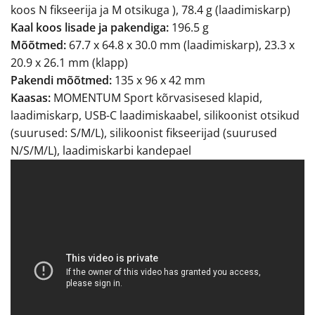
koos N fikseerija ja M otsikuga ), 78.4 g (laadimiskarp)
Kaal koos lisade ja pakendiga:
196.5 g
Mõõtmed:
67.7 x 64.8 x 30.0 mm (laadimiskarp), 23.3 x
20.9 x 26.1 mm (klapp)
Pakendi mõõtmed:
135 x 96 x 42 mm
Kaasas:
MOMENTUM Sport kõrvasisesed klapid,
laadimiskarp, USB-C laadimiskaabel, silikoonist otsikud
(suurused: S/M/L), silikoonist fikseerijad (suurused
N/S/M/L), laadimiskarbi kandepael