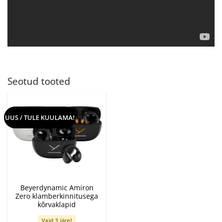
Seotud tooted
UUS / TULE KUULAMA!
Beyerdynamic Amiron
Zero klamberkinnitusega
kõrvaklapid
Vaid 3 järel