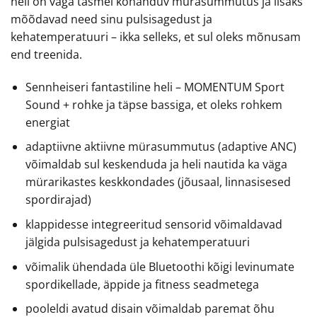
neil on väga tasmel kohanduv murasummutus ja lisaks
mõõdavad need sinu pulsisagedust ja
kehatemperatuuri – ikka selleks, et sul oleks mõnusam
end treenida.
Sennheiseri fantastiline heli – MOMENTUM Sport
Sound + rohke ja täpse bassiga, et oleks rohkem
energiat
adaptiivne aktiivne mürasummutus (adaptive ANC)
võimaldab sul keskenduda ja heli nautida ka väga
mürarikastes keskkondades (jõusaal, linnasisesed
spordirajad)
klappidesse integreeritud sensorid võimaldavad
jälgida pulsisagedust ja kehatemperatuuri
võimalik ühendada üle Bluetoothi kõigi levinumate
spordikellade, äppide ja fitness seadmetega
pooleldi avatud disain võimaldab paremat õhu