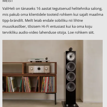
MEIST
ValiHeli on tänaseks 16 aastat tegutsenud helitehnika salong,
mis pakub oma klientidele tooteid rohkem kui sajalt maailma
tipp-brändilt.
Meilt leiab endale sobiliku nii lihtne
muusikasõber, tõsisem Hi-Fi entusiast kui ka oma koju
tervikliku audio-video lahenduse otsija. Loe rohkem
siit.