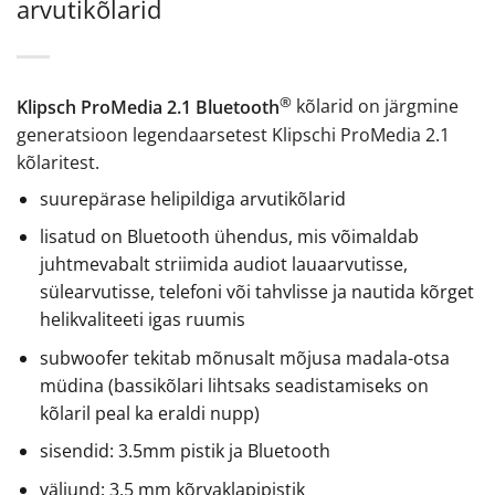
arvutikõlarid
®
Klipsch ProMedia 2.1 Bluetooth
kõlarid on järgmine
generatsioon legendaarsetest Klipschi ProMedia 2.1
kõlaritest.
suurepärase helipildiga arvutikõlarid
lisatud on Bluetooth ühendus, mis võimaldab
juhtmevabalt striimida audiot lauaarvutisse,
sülearvutisse, telefoni või tahvlisse ja nautida kõrget
helikvaliteeti igas ruumis
subwoofer tekitab mõnusalt mõjusa madala-otsa
müdina (bassikõlari lihtsaks seadistamiseks on
kõlaril peal ka eraldi nupp)
sisendid: 3.5mm pistik ja Bluetooth
väljund: 3,5 mm kõrvaklapipistik