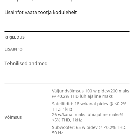
Lisainfot vaata tootja
kodulehelt
KIRJELDUS
LISAINFO
Tehnilised andmed
Väljundvõimsus 100 w pidev/200 maks
@ <0.2% THD lühiajaline maks
Satelliidid: 18 w/kanal pidev @ <0.2%
THD, 1kHz
26 w/kanal maks lühiajaline maks@
Võimsus
<5% THD, 1kHz
Subwoofer: 65 w pidev @ <0.2% THD,
50 Hz