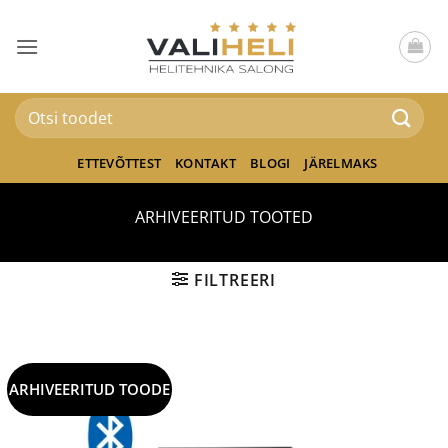
Skip
to
content
Otsi:
ETTEVÕTTEST
KONTAKT
BLOGI
JÄRELMAKS
ARHIVEERITUD TOOTED
FILTREERI
ARHIVEERITUD TOODE