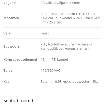
Väljund
kõrvaklapiväljund 3.5mm
Satelliiidid – 21.59 cm x 10.67 cm x
Mõõtmed
14.4 cm, subwoofer – 24.13 cm x 24.9
cm x 25.9 cm
Värv
must
x 1 , 6.5-tolline suure liikuvusega
Subwoofer
komposiitkiust koonus element
Kõrgsageduselement
19mm PEI kuppel
Toide
110/120 VAC
Kaal
Satellit – 0.95 kg/tk, subwoofer – 5kg
Seotud tooted