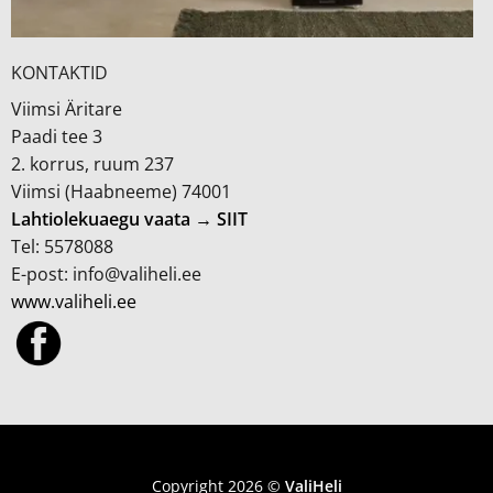
KONTAKTID
Viimsi Äritare
Paadi tee 3
2. korrus, ruum 237
Viimsi (Haabneeme) 74001
Lahtiolekuaegu vaata → SIIT
Tel: 5578088
E-post: info@valiheli.ee
www.valiheli.ee
MÜÜGITINGIMUSED JA PRIVAATSUSPOLIITIKA
Copyright 2026 ©
ValiHeli