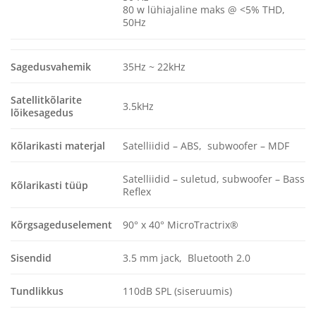
80 w lühiajaline maks @ <5% THD,
50Hz
Sagedusvahemik
35Hz ~ 22kHz
Satellitkõlarite
3.5kHz
lõikesagedus
Kõlarikasti materjal
Satelliidid – ABS, subwoofer – MDF
Satelliidid – suletud, subwoofer – Bass
Kõlarikasti tüüp
Reflex
Kõrgsageduselement
90° x 40° MicroTractrix®
Sisendid
3.5 mm jack, Bluetooth 2.0
Tundlikkus
110dB SPL (siseruumis)