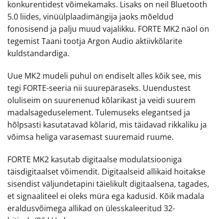
konkurentidest võimekamaks. Lisaks on neil Bluetooth
5.0 liides, vinüülplaadimängija jaoks mõeldud
fonosisend ja palju muud vajalikku. FORTE MK2 näol on
tegemist Taani tootja Argon Audio aktiivkõlarite
kuldstandardiga.
Uue MK2 mudeli puhul on endiselt alles kõik see, mis
tegi FORTE-seeria nii suurepäraseks. Uuendustest
oluliseim on suurenenud kõlarikast ja veidi suurem
madalsageduselement. Tulemuseks elegantsed ja
hõlpsasti kasutatavad kõlarid, mis täidavad rikkaliku ja
võimsa heliga varasemast suuremaid ruume.
FORTE MK2 kasutab digitaalse modulatsiooniga
täisdigitaalset võimendit. Digitaalseid allikaid hoitakse
sisendist väljundetapini täielikult digitaalsena, tagades,
et signaaliteel ei oleks müra ega kadusid. Kõik madala
eraldusvõimega allikad on ülesskaleeritud 32-