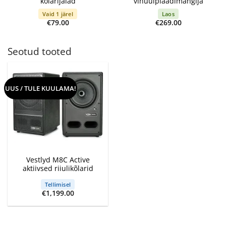
kõlarijalad
vinüülplaadimängija
Vaid 1 järel
Laos
€
79.00
€
269.00
Seotud tooted
UUS / TULE KUULAMA!
Vestlyd M8C Active
aktiivsed riiulikõlarid
Tellimisel
€
1,199.00