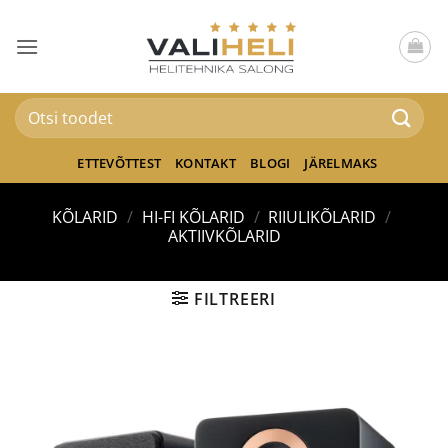
Skip
to
content
Otsi:
ETTEVÕTTEST
KONTAKT
BLOGI
JÄRELMAKS
KÕLARID
/
HI-FI KÕLARID
/
RIIULIKÕLARID
/
AKTIIVKÕLARID
FILTREERI