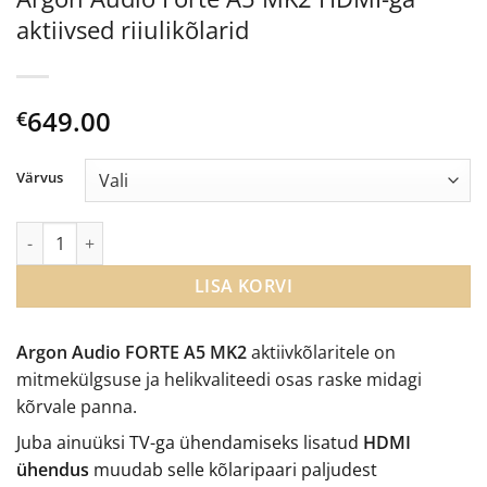
aktiivsed riiulikõlarid
649.00
€
Värvus
Argon Audio Forte A5 MK2 HDMI-ga aktiivsed riiulikõlarid kogu
LISA KORVI
Argon Audio FORTE A5 MK2
aktiivkõlaritele on
mitmekülgsuse ja helikvaliteedi osas raske midagi
kõrvale panna.
Juba ainuüksi TV-ga ühendamiseks lisatud
HDMI
ühendus
muudab selle kõlaripaari paljudest