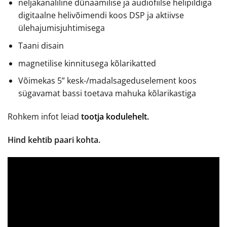
neljakanaliline dünaamilise ja audiofiilse helipildiga
digitaalne helivõimendi koos DSP ja aktiivse
ülehajumisjuhtimisega
Taani disain
magnetilise kinnitusega kõlarikatted
Võimekas 5” kesk-/madalsageduselement koos
sügavamat bassi toetava mahuka kõlarikastiga
Rohkem infot leiad
tootja kodulehelt.
Hind kehtib paari kohta.