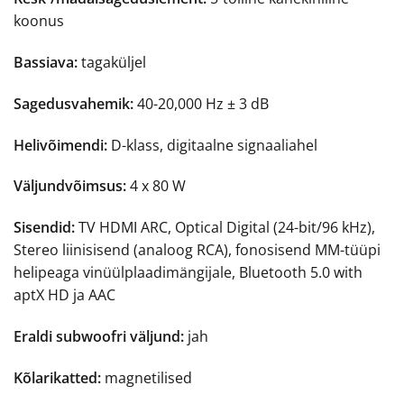
koonus
Bassiava:
tagaküljel
Sagedusvahemik:
40-20,000 Hz ± 3 dB
Helivõimendi:
D-klass, digitaalne signaaliahel
Väljundvõimsus:
4 x 80 W
Sisendid:
TV HDMI ARC, Optical Digital (24-bit/96 kHz),
Stereo liinisisend (analoog RCA), fonosisend MM-tüüpi
helipeaga vinüülplaadimängijale, Bluetooth 5.0 with
aptX HD ja AAC
Eraldi subwoofri väljund:
jah
Kõlarikatted:
magnetilised