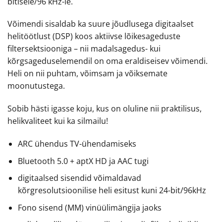
bitisele/96 kHz-le.
Võimendi sisaldab ka suure jõudlusega digitaalset
helitöötlust (DSP) koos aktiivse lõikesageduste
filtersektsiooniga – nii madalsagedus- kui
kõrgsageduselemendil on oma eraldiseisev võimendi.
Heli on nii puhtam, võimsam ja võiksemate
moonutustega.
Sobib hästi igasse koju, kus on oluline nii praktilisus,
helikvaliteet kui ka silmailu!
ARC ühendus TV-ühendamiseks
Bluetooth 5.0 + aptX HD ja AAC tugi
digitaalsed sisendid võimaldavad
kõrgresolutsioonilise heli esitust kuni 24-bit/96kHz
Fono sisend (MM) vinüülimängija jaoks