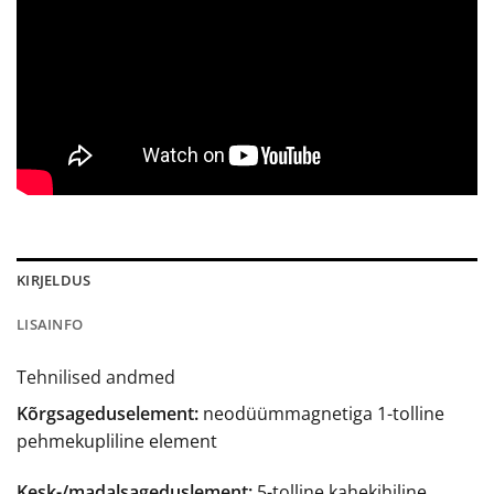
KIRJELDUS
LISAINFO
Tehnilised andmed
Kõrgsageduselement:
neodüümmagnetiga 1-tolline
pehmekupliline element
Kesk-/madalsageduslement:
5-tolline kahekihiline