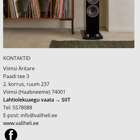
KONTAKTID
Viimsi Äritare
Paadi tee 3
2. korrus, ruum 237
Viimsi (Haabneeme) 74001
Lahtiolekuaegu vaata → SIIT
Tel: 5578088
E-post: info@valiheli.ee
www.valiheli.ee