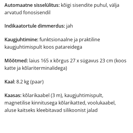
Automaatne sisselülitus:
kõigi sisendite puhul, välja
arvatud fonosisendil
Indikaatortule dimmerdus:
jah
Kaugjuhtimine:
funktsionaalne ja praktiline
kaugjuhtimispult koos patareidega
Mõõtmed:
laius 165 x kõrgus 27 x sügavus 23 cm (koos
katte ja kõlariterminalidega)
Kaal:
8.2 kg (paar)
Kaasas:
kõlarikaabel (3 m), kaugjuhtimispult,
magnetilise kinnitusega kõlarikatted, voolukaabel,
aluse kaitseks kleebitavad silikoonist jalad