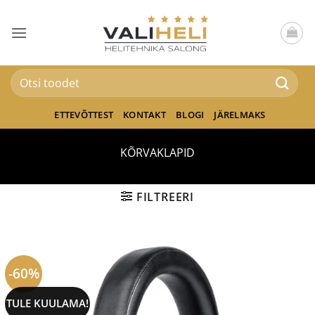
Skip
to
content
Otsi:
ETTEVÕTTEST
KONTAKT
BLOGI
JÄRELMAKS
KÕRVAKLAPID
FILTREERI
-60%
TULE KUULAMA!