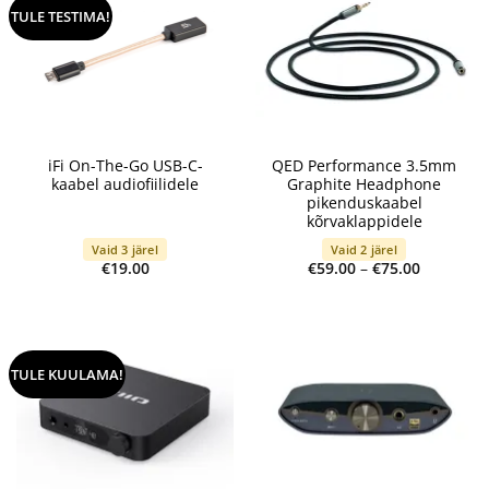
TULE TESTIMA!
iFi On-The-Go USB-C-
QED Performance 3.5mm
kaabel audiofiilidele
Graphite Headphone
pikenduskaabel
kõrvaklappidele
Vaid 3 järel
Vaid 2 järel
Price
€
19.00
€
59.00
–
€
75.00
range:
€59.00
through
€75.00
TULE KUULAMA!