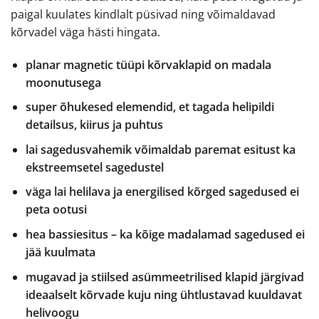
paigal kuulates kindlalt püsivad ning võimaldavad
kõrvadel väga hästi hingata.
planar magnetic tüüpi kõrvaklapid on madala
moonutusega
super õhukesed elemendid, et tagada helipildi
detailsus, kiirus ja puhtus
lai sagedusvahemik võimaldab paremat esitust ka
ekstreemsetel sagedustel
väga lai helilava ja energilised kõrged sagedused ei
peta ootusi
hea bassiesitus – ka kõige madalamad sagedused ei
jää kuulmata
mugavad ja stiilsed asümmeetrilised klapid järgivad
ideaalselt kõrvade kuju ning ühtlustavad kuuldavat
helivoogu