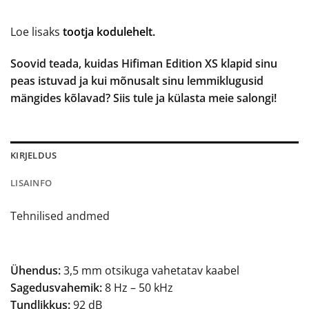
Loe lisaks
tootja kodulehelt.
Soovid teada, kuidas Hifiman Edition XS klapid sinu
peas istuvad ja kui mõnusalt sinu lemmiklugusid
mängides kõlavad? Siis tule ja külasta meie salongi!
KIRJELDUS
LISAINFO
Tehnilised andmed
Ühendus:
3,5 mm otsikuga vahetatav kaabel
Sagedusvahemik:
8 Hz – 50 kHz
Tundlikkus:
92 dB