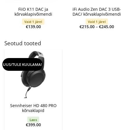
FiiO K11 DAC ja
iFi Audio Zen DAC 3 USB-
kõrvaklapivõimendi
DAC/ kõrvaklapivõimendi
Vaid 1 järel
Vaid 1 järel
Price
€
139.00
€
215.00
–
€
245.00
range:
€215.00
through
€245.00
Seotud tooted
UUS/TULE KUULAMA!
Sennheiser HD 480 PRO
kõrvaklapid
Laos
€
399.00