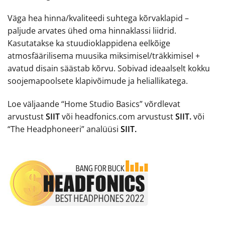
Väga hea hinna/kvaliteedi suhtega kõrvaklapid –
paljude arvates ühed oma hinnaklassi liidrid.
Kasutatakse ka stuudioklappidena eelkõige
atmosfäärilisema muusika miksimisel/träkkimisel +
avatud disain säästab kõrvu. Sobivad ideaalselt kokku
soojemapoolsete klapivõimude ja heliallikatega.
Loe väljaande “Home Studio Basics” võrdlevat
arvustust
SIIT
või headfonics.com arvustust
SIIT.
või
“The Headphoneeri” analüüsi
SIIT.