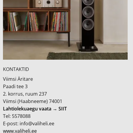
KONTAKTID
Viimsi Äritare
Paadi tee 3
2. korrus, ruum 237
Viimsi (Haabneeme) 74001
Lahtiolekuaegu vaata → SIIT
Tel: 5578088
E-post: info@valiheli.ee
www.valiheli.ee