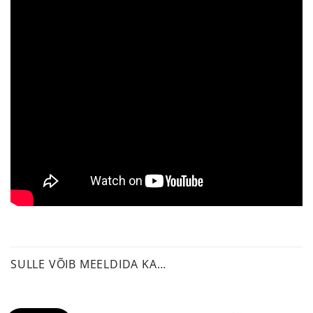
SULLE VÕIB MEELDIDA KA…