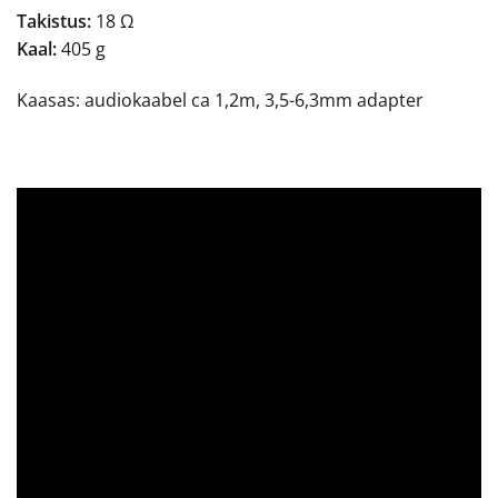
Takistus:
18 Ω
Kaal:
405 g
Kaasas: audiokaabel ca 1,2m, 3,5-6,3mm adapter