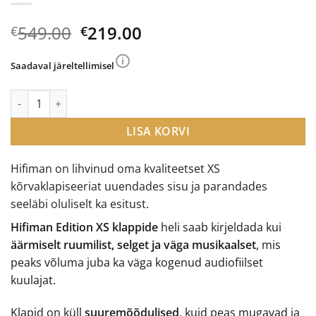
Algne
Current
549.00
219.00
€
€
hind
price
oli:
is:
Saadaval järeltellimisel
€549.00.
€219.00.
Hifiman Edition XS planar-magnetic tüüpi kõrvaklapid kogus
LISA KORVI
Hifiman on lihvinud oma kvaliteetset XS
kõrvaklapiseeriat uuendades sisu ja parandades
seeläbi oluliselt ka esitust.
Hifiman Edition XS klappide
heli saab kirjeldada kui
äärmiselt ruumilist, selget ja väga musikaalset
, mis
peaks võluma juba ka väga kogenud audiofiilset
kuulajat.
Klapid on küll
suuremõõdulised
, kuid peas mugavad ja