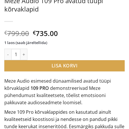
Meze Audio 109 Pro avatud tüüpi
kõrvaklapid
Algne
Current
799.00
735.00
€
€
hind
price
1 laos (saab järeltellida)
oli:
is:
Meze Audio 109 Pro avatud tüüpi kõrvaklapid kogus
€799.00.
€735.00.
LISA KORVI
Meze Audio esimesed dünaamilised avatud tüüpi
kõrvaklapid
109 PRO
demonstreerivad Meze
pühendumust kvaliteetsete, tõelist emotsiooni
pakkuvate audioseadmete loomisel.
Meze 109 Pro kõrvaklappides on kasutatud ainult
kvaliteetseid koostisosi ja nendesse on pandud pikki
tunde keerukat inseneritööd. Eesmärgiks pakkuda sulle