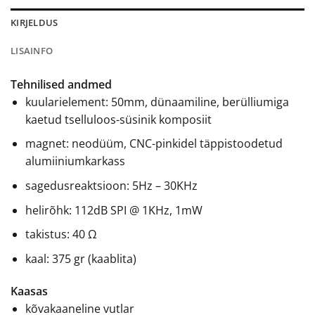
KIRJELDUS
LISAINFO
Tehnilised andmed
kuularielement: 50mm, dünaamiline, berülliumiga
kaetud tselluloos-süsinik komposiit
magnet: neodüüm, CNC-pinkidel täppistoodetud
alumiiniumkarkass
sagedusreaktsioon: 5Hz – 30KHz
helirõhk: 112dB SPI @ 1KHz, 1mW
takistus: 40 Ω
kaal: 375 gr (kaablita)
Kaasas
kõvakaaneline vutlar