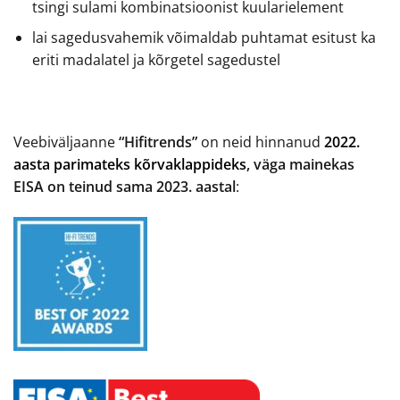
tsingi sulami kombinatsioonist kuularielement
lai sagedusvahemik võimaldab puhtamat esitust ka
eriti madalatel ja kõrgetel sagedustel
Veebiväljaanne
“Hifitrends”
on neid hinnanud
2022.
aasta parimateks kõrvaklappideks
, väga mainekas
EISA on teinud sama 2023. aastal
: