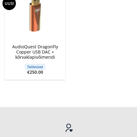
UUS!
AudioQuest DragonFly
Copper USB DAC +
kõrvaklapivõimendi
Tellimisel
€
250.00