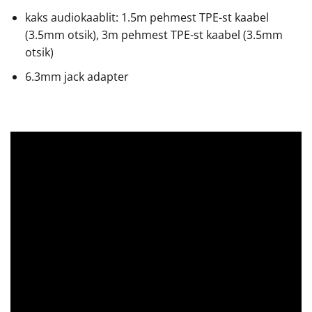
kaks audiokaablit: 1.5m pehmest TPE-st kaabel
(3.5mm otsik), 3m pehmest TPE-st kaabel (3.5mm
otsik)
6.3mm jack adapter