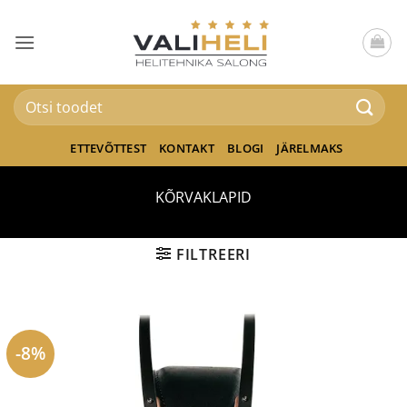
Skip
to
content
Otsi:
ETTEVÕTTEST
KONTAKT
BLOGI
JÄRELMAKS
KÕRVAKLAPID
FILTREERI
-8%