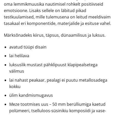
oma lemmikmuusika nautimisel rohkelt positiivseid
emotsioone. Lisaks sellele on läbitud pikad
testkuulamised, mille tulemusena on leitud meeldivaim
tasakaal eri komponentide, materjalide ja esituse vahel.
Märksõnadeks kiirus, täpsus, dünaamilisus ja luksus.
avatud tüüpi disain
lai helilava
luksuslik mustast pähklipuust klapipealsetega
välimus
lai nahast peakaar, pealagi ei puutu metallosadega
kokku
ülim kandmismugavus
Meze tootmises uus – 50 mm berülliumiga kaetud
polümeeri, tselluloos-süsinikiu komposiidi ja vase-