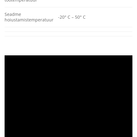
Seadme
-20° C – 50° C
hoiustamistemperatuur