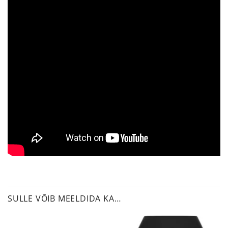
SULLE VÕIB MEELDIDA KA…