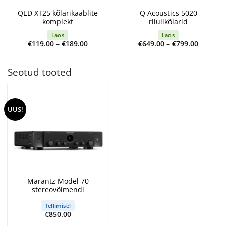
QED XT25 kõlarikaablite
Q Acoustics 5020
komplekt
riiulikõlarid
Laos
Laos
Price
Price
€
119.00
–
€
189.00
€
649.00
–
€
799.00
range:
range:
€119.00
€649.00
through
through
€189.00
€799.00
Seotud tooted
UUS!
Marantz Model 70
stereovõimendi
Tellimisel
€
850.00