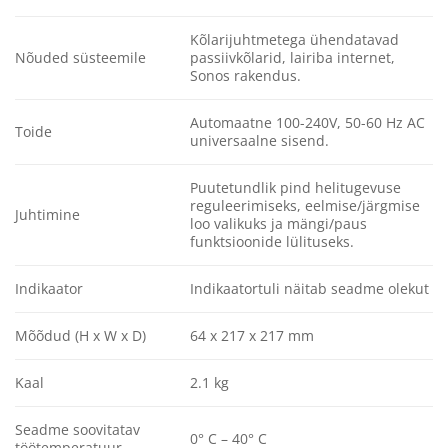
Kõlarijuhtmetega ühendatavad
Nõuded süsteemile
passiivkõlarid, lairiba internet,
Sonos rakendus.
Automaatne 100-240V, 50-60 Hz AC
Toide
universaalne sisend.
Puutetundlik pind helitugevuse
reguleerimiseks, eelmise/järgmise
Juhtimine
loo valikuks ja mängi/paus
funktsioonide lülituseks.
Indikaator
Indikaatortuli näitab seadme olekut
Mõõdud (H x W x D)
64 x 217 x 217 mm
Kaal
2.1 kg
Seadme soovitatav
0° C – 40° C
töötemperatuur