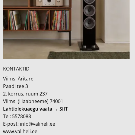
KONTAKTID
Viimsi Äritare
Paadi tee 3
2. korrus, ruum 237
Viimsi (Haabneeme) 74001
Lahtiolekuaegu vaata → SIIT
Tel: 5578088
E-post: info@valiheli.ee
www.valiheli.ee