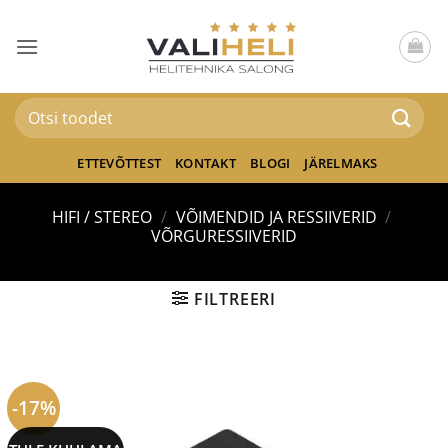
Skip
to
content
Otsi:
ETTEVÕTTEST
KONTAKT
BLOGI
JÄRELMAKS
HIFI / STEREO
/
VÕIMENDID JA RESSIIVERID
/
VÕRGURESSIIVERID
FILTREERI
-17%