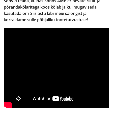
Soovid teada, kuidas Sonos AMP erinevate riiuli- ja
põrandakõlaritega koos kõlab ja kui mugav seda
kasutada on? Siis astu läbi meie salongist ja
korraldame sulle põhjaliku tootetutvustuse!