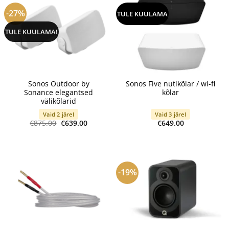
-27%
TULE KUULAMA
TULE KUULAMA!
Sonos Outdoor by
Sonos Five nutikõlar / wi-fi
Sonance elegantsed
kõlar
välikõlarid
Vaid 2 järel
Vaid 3 järel
Algne
Current
€
875.00
€
639.00
€
649.00
hind
price
oli:
is:
€875.00.
€639.00.
-19%