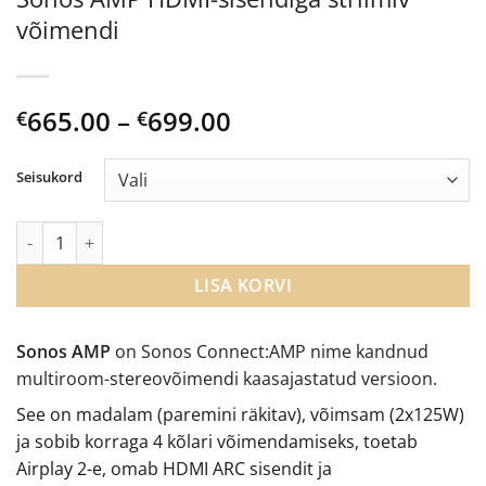
võimendi
Price
665.00
–
699.00
€
€
range:
€665.00
Seisukord
through
€699.00
Sonos AMP HDMI-sisendiga striimiv võimendi kogus
LISA KORVI
Sonos AMP
on Sonos Connect:AMP nime kandnud
multiroom-stereovõimendi kaasajastatud versioon.
See on madalam (paremini räkitav), võimsam (2x125W)
ja sobib korraga 4 kõlari võimendamiseks, toetab
Airplay 2-e, omab HDMI ARC sisendit ja