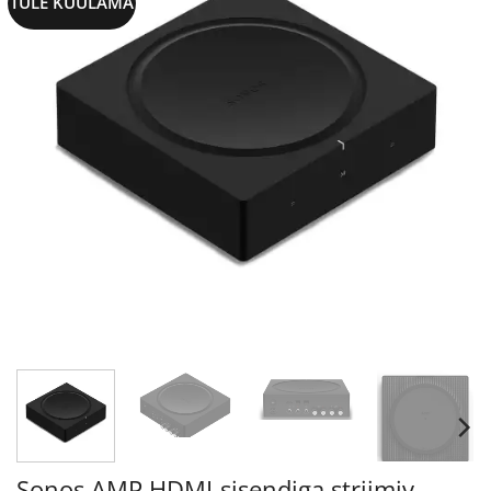
TULE KUULAMA
Sonos AMP HDMI-sisendiga striimiv