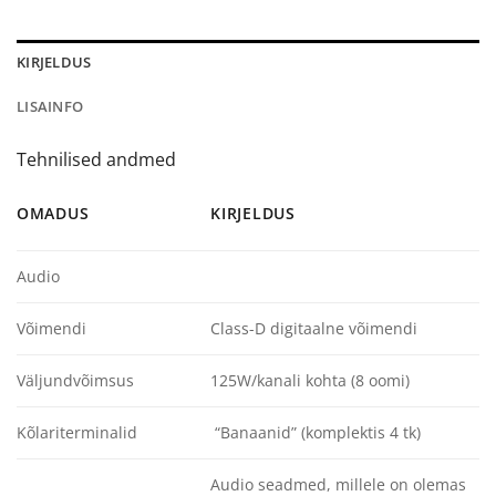
KIRJELDUS
LISAINFO
Tehnilised andmed
OMADUS
KIRJELDUS
Audio
Võimendi
Class-D digitaalne võimendi
Väljundvõimsus
125W/kanali kohta (8 oomi)
Kõlariterminalid
“Banaanid” (komplektis 4 tk)
Audio seadmed, millele on olemas