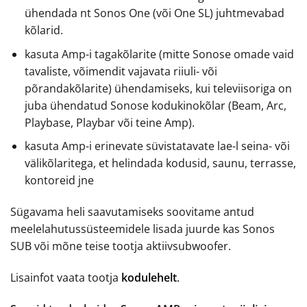
ühendada nt Sonos One (või One SL) juhtmevabad
kõlarid.
kasuta Amp-i tagakõlarite (mitte Sonose omade vaid
tavaliste, võimendit vajavata riiuli- või
põrandakõlarite) ühendamiseks, kui televiisoriga on
juba ühendatud Sonose kodukinokõlar (Beam, Arc,
Playbase, Playbar või teine Amp).
kasuta Amp-i erinevate süvistatavate lae-l seina- või
välikõlaritega, et helindada kodusid, saunu, terrasse,
kontoreid jne
Sügavama heli saavutamiseks soovitame antud
meelelahutussüsteemidele lisada juurde kas Sonos
SUB või mõne teise tootja aktiivsubwoofer.
Lisainfot vaata tootja
kodulehelt
.