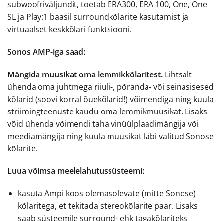
subwoofriväljundit, toetab ERA300, ERA 100, One, One
SL ja Play:1 baasil surroundkõlarite kasutamist ja
virtuaalset keskkõlari funktsiooni.
Sonos AMP-iga saad:
Mängida muusikat oma lemmikkõlaritest.
Lihtsalt
ühenda oma juhtmega riiuli-, põranda- või seinasisesed
kõlarid (soovi korral õuekõlarid!) võimendiga ning kuula
striimingteenuste kaudu oma lemmikmuusikat. Lisaks
võid ühenda võimendi taha vinüülplaadimängija või
meediamängija ning kuula muusikat läbi valitud Sonose
kõlarite.
Luua võimsa meelelahutussüsteemi:
kasuta Ampi koos olemasolevate (mitte Sonose)
kõlaritega, et tekitada stereokõlarite paar. Lisaks
saab süsteemile surround- ehk tagakõlariteks