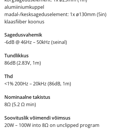
alumiiniumkuppel
madal-/kesksageduselement: 1x ø130mm (5in)
klaasfiiber koonus
Sagedusvahemik
-6dB @ 46Hz – 50kHz (seinal)
Tundlikkus
86dB (2.83V, 1m)
Thd
<1% 200Hz – 20kHz (86dB, 1m)
Nominaalne takistus
8Ω (5.2 Ω min)
Soovituslik võimendi võimsus
20W – 100W into 8Ω on unclipped program