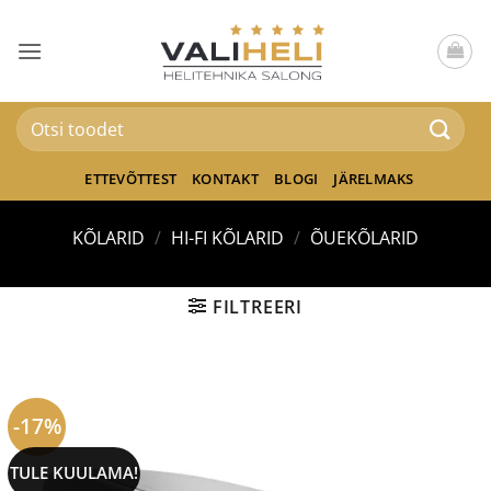
Skip
to
content
Otsi:
ETTEVÕTTEST
KONTAKT
BLOGI
JÄRELMAKS
KÕLARID
/
HI-FI KÕLARID
/
ÕUEKÕLARID
FILTREERI
-17%
TULE KUULAMA!