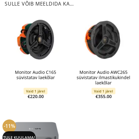
SULLE VÕIB MEELDIDA KA…
Monitor Audio C165
Monitor Audio AWC265
süvistatav laekõlar
süvistatav ilmastikukindel
laekõlar
Vaid 1 järel
Vaid 1 järel
€
220.00
€
355.00
-11%
TULE KUULAMA!