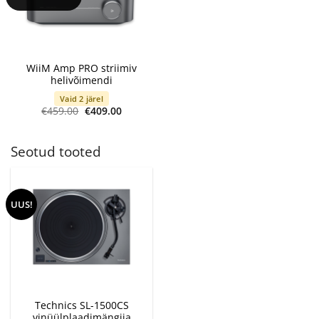
WiiM Amp PRO striimiv
helivõimendi
Vaid 2 järel
Algne
Current
€
459.00
€
409.00
hind
price
oli:
is:
€459.00.
€409.00.
Seotud tooted
UUS!
Technics SL-1500CS
vinüülplaadimängija