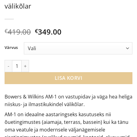
välikõlar
Algne
Current
419.00
349.00
€
€
hind
price
oli:
is:
Värvus
€419.00.
€349.00.
Bowers & Wilkins AM-1 niiskuskindel välikõlar kogus
LISA KORVI
Bowers & Wilkins AM-1 on vastupidav ja väga hea heliga
niiskus- ja ilmastikukindel välikõlar.
AM-1 on ideaalne aastaringseks kasutuseks nii
õuetingimustes (aiamaja, terrass, bassein) kui ka tänu
oma veatule ja modernsele väljanägemisele