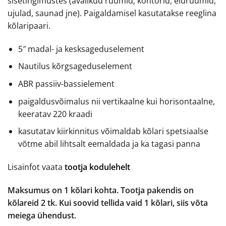
sisetingimustes (avalikud ruumid, kontorid, eluruumid,
ujulad, saunad jne). Paigaldamisel kasutatakse reeglina
kõlaripaari.
5″ madal- ja kesksageduselement
Nautilus kõrgsageduselement
ABR passiiv-bassielement
paigaldusvõimalus nii vertikaalne kui horisontaalne,
keeratav 220 kraadi
kasutatav kiirkinnitus võimaldab kõlari spetsiaalse
võtme abil lihtsalt eemaldada ja ka tagasi panna
Lisainfot vaata
tootja kodulehelt
Maksumus on 1 kõlari kohta. Tootja pakendis on
kõlareid 2 tk. Kui soovid tellida vaid 1 kõlari, siis võta
meiega ühendust.