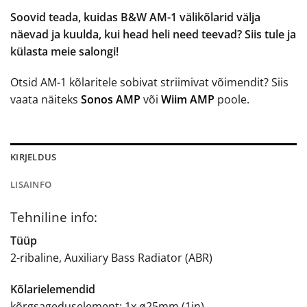
Soovid teada, kuidas B&W AM-1 välikõlarid välja
näevad ja kuulda, kui head heli need teevad? Siis tule ja
külasta meie salongi!
Otsid AM-1 kõlaritele sobivat striimivat võimendit? Siis
vaata näiteks
Sonos AMP
või
Wiim AMP
poole.
KIRJELDUS
LISAINFO
Tehniline info:
Tüüp
2-ribaline, Auxiliary Bass Radiator (ABR)
Kõlarielemendid
kõrgsageduselement: 1x ø25mm (1in)