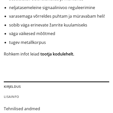
neljatasemeleine signaalinivoo reguleerimine
varasemaga võrreldes puhtam ja müravabam heli!
sobib väga erinevate žanrite kuulamiseks
väga väikesed mõõtmed
tugev metallkorpus
Rohkem infot leiad
tootja kodulehelt.
KIRJELDUS
LISAINFO
Tehnilised andmed