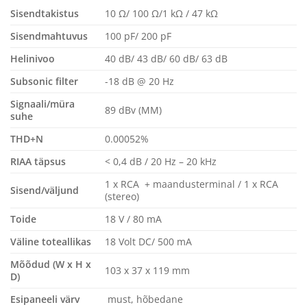
Sisendtakistus
10 Ω/ 100 Ω/1 kΩ / 47 kΩ
Sisendmahtuvus
100 pF/ 200 pF
Helinivoo
40 dB/ 43 dB/ 60 dB/ 63 dB
Subsonic filter
-18 dB @ 20 Hz
Signaali/müra
89 dBv (MM)
suhe
THD+N
0.00052%
RIAA täpsus
< 0,4 dB / 20 Hz – 20 kHz
1 x RCA + maandusterminal / 1 x RCA
Sisend/väljund
(stereo)
Toide
18 V / 80 mA
Väline toteallikas
18 Volt DC/ 500 mA
Mõõdud (W x H x
103 x 37 x 119 mm
D)
Esipaneeli värv
must, hõbedane