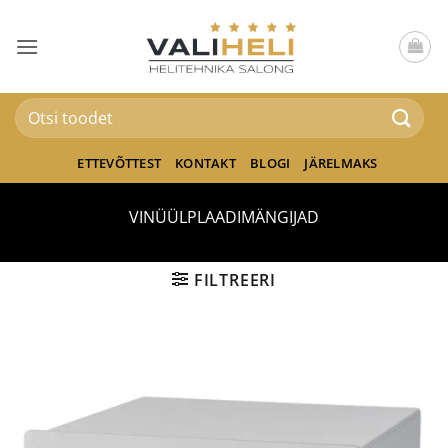
Skip
to
content
Otsi:
ETTEVÕTTEST
KONTAKT
BLOGI
JÄRELMAKS
VINÜÜLPLAADIMÄNGIJAD
FILTREERI