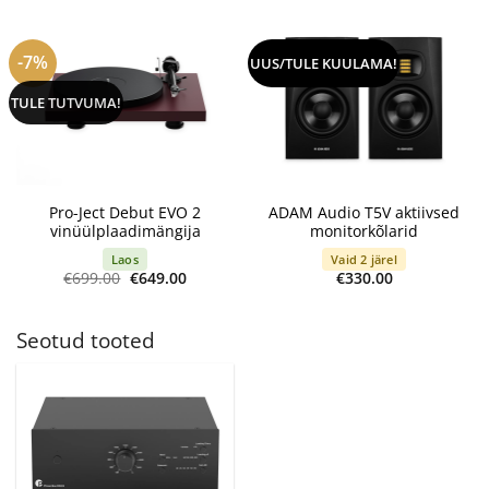
€65.00
-7%
UUS/TULE KUULAMA!
TULE TUTVUMA!
Pro-Ject Debut EVO 2
ADAM Audio T5V aktiivsed
vinüülplaadimängija
monitorkõlarid
Laos
Vaid 2 järel
Algne
Current
€
699.00
€
649.00
€
330.00
hind
price
oli:
is:
€699.00.
€649.00.
Seotud tooted