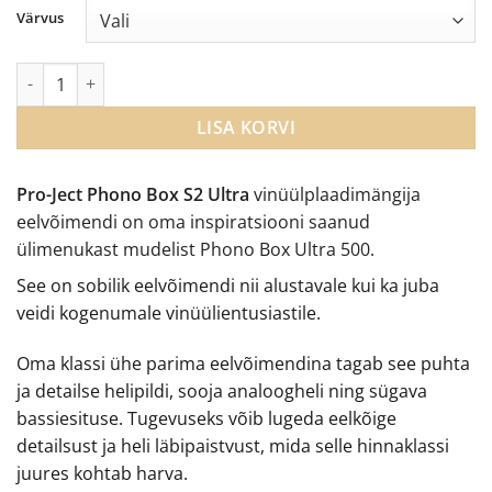
Värvus
Pro-Ject Phono Box S2 Ultra vinüülplaadimängija eelvõimendi 
LISA KORVI
Pro-Ject Phono Box S2 Ultra
vinüülplaadimängija
eelvõimendi on oma inspiratsiooni saanud
ülimenukast mudelist Phono Box Ultra 500.
See on sobilik eelvõimendi nii alustavale kui ka juba
veidi kogenumale vinüülientusiastile.
Oma klassi ühe parima eelvõimendina tagab see puhta
ja detailse helipildi, sooja analoogheli ning sügava
bassiesituse. Tugevuseks võib lugeda eelkõige
detailsust ja heli läbipaistvust, mida selle hinnaklassi
juures kohtab harva.