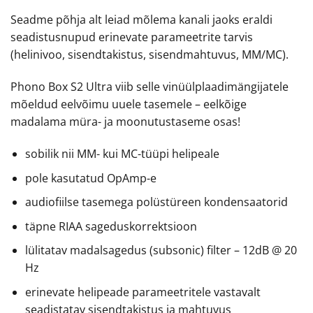
Seadme põhja alt leiad mõlema kanali jaoks eraldi
seadistusnupud erinevate parameetrite tarvis
(helinivoo, sisendtakistus, sisendmahtuvus, MM/MC).
Phono Box S2 Ultra viib selle vinüülplaadimängijatele
mõeldud eelvõimu uuele tasemele – eelkõige
madalama müra- ja moonutustaseme osas!
sobilik nii MM- kui MC-tüüpi helipeale
pole kasutatud OpAmp-e
audiofiilse tasemega polüstüreen kondensaatorid
täpne RIAA sageduskorrektsioon
lülitatav madalsagedus (subsonic) filter – 12dB @ 20
Hz
erinevate helipeade parameetritele vastavalt
seadistatav sisendtakistus ja mahtuvus