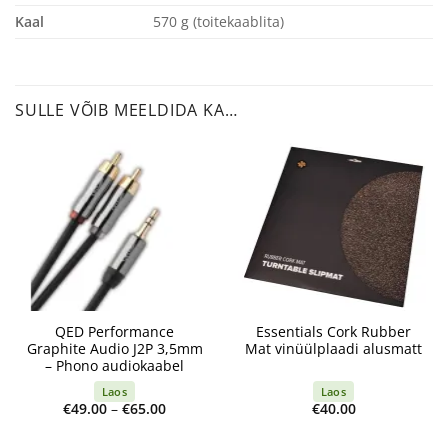
Kaal
570 g (toitekaablita)
SULLE VÕIB MEELDIDA KA…
QED Performance
Essentials Cork Rubber
Graphite Audio J2P 3,5mm
Mat vinüülplaadi alusmatt
– Phono audiokaabel
Laos
Laos
Price
€
49.00
–
€
65.00
€
40.00
range:
€49.00
through