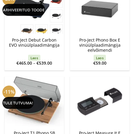
ARHIVEERITUD TOODE
Pro-Ject Debut Carbon
Pro-Ject Phono Box E
EVO vinüülplaadimängija
vinüülplaadimängija
eelvõimendi
Laos
Laos
Price
€
465.00
–
€
539.00
€
59.00
range:
€465.00
through
€539.00
-11%
TULE TUTVUMA!
Pro-Ject T1 Phono SB
Pro-Ject Measure It E