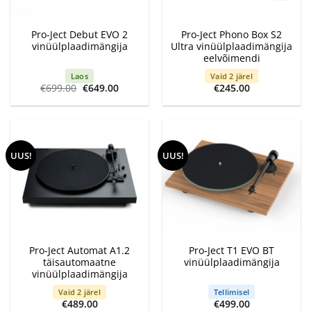
Pro-Ject Debut EVO 2
Pro-Ject Phono Box S2
vinüülplaadimängija
Ultra vinüülplaadimängija
eelvõimendi
Laos
Vaid 2 järel
Algne
Current
€
699.00
€
649.00
€
245.00
hind
price
oli:
is:
€699.00.
€649.00.
UUS!
UUS!
Pro-Ject Automat A1.2
Pro-Ject T1 EVO BT
täisautomaatne
vinüülplaadimängija
vinüülplaadimängija
Vaid 2 järel
Tellimisel
€
489.00
€
499.00