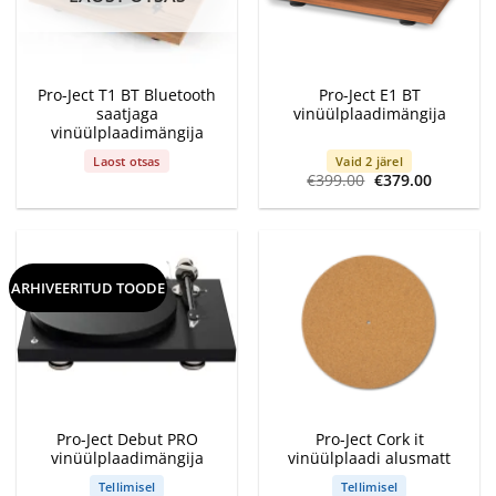
Pro-Ject T1 BT Bluetooth
Pro-Ject E1 BT
saatjaga
vinüülplaadimängija
vinüülplaadimängija
Laost otsas
Vaid 2 järel
Algne
Current
€
399.00
€
379.00
hind
price
oli:
is:
€399.00.
€379.00.
ARHIVEERITUD TOODE
Pro-Ject Debut PRO
Pro-Ject Cork it
vinüülplaadimängija
vinüülplaadi alusmatt
Tellimisel
Tellimisel