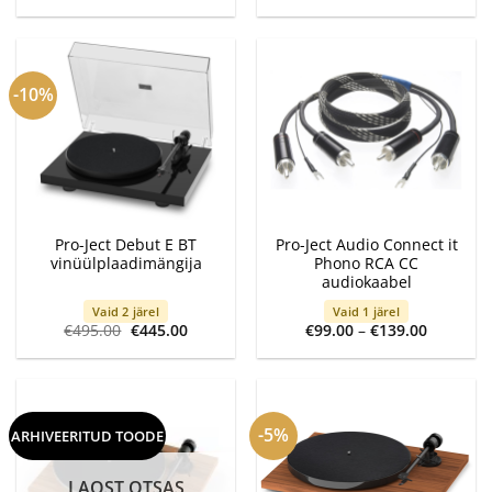
-10%
Pro-Ject Debut E BT
Pro-Ject Audio Connect it
vinüülplaadimängija
Phono RCA CC
audiokaabel
Vaid 2 järel
Vaid 1 järel
Algne
Current
Price
€
495.00
€
445.00
€
99.00
–
€
139.00
hind
price
range:
oli:
is:
€99.00
€495.00.
€445.00.
through
€139.00
-5%
ARHIVEERITUD TOODE
LAOST OTSAS