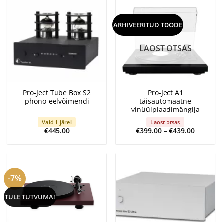
ARHIVEERITUD TOODE
LAOST OTSAS
Pro-Ject Tube Box S2
Pro-Ject A1
phono-eelvõimendi
täisautomaatne
vinüülplaadimängija
Vaid 1 järel
Laost otsas
Price
€
445.00
€
399.00
–
€
439.00
range:
€399.00
through
€439.00
-7%
TULE TUTVUMA!