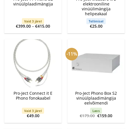
vinüülplaadimängija
elektrooniline
vinüülimängija
helipeakaal
Vaid 3 järel
Tellimisel
Price
€
399.00
–
€
415.00
€
25.00
range:
€399.00
through
€415.00
-11%
Pro-Ject Connect it E
Pro-Ject Phono Box S2
Phono fonokaabel
vinüülplaadimängija
eelvõimendi
Vaid 3 järel
Laos
Algne
Current
€
49.00
€
179.00
€
159.00
hind
price
oli:
is:
€179.00.
€159.00.