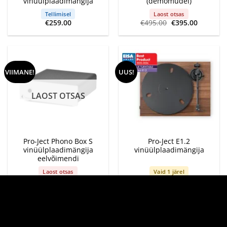
vinüülplaadimängija
(demomudel)
Tellimisel
Laost otsas
Algne
Current
€
259.00
€
495.00
€
395.00
hind
price
oli:
is:
€495.00.
€395.00.
VIIMANE!
UUS!
LAOST OTSAS
Pro-Ject Phono Box S
Pro-Ject E1.2
vinüülplaadimängija
vinüülplaadimängija
eelvõimendi
Laost otsas
Vaid 1 järel
€
145.00
€
325.00