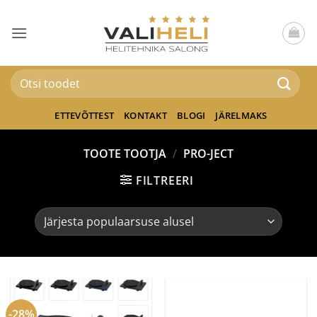
Skip
to
content
Otsi:
ETTEVÕTTEST
KONTAKT
BLOGI
JÄRELMAKS
TOOTE TOOTJA
/
PRO-JECT
FILTREERI
-28%