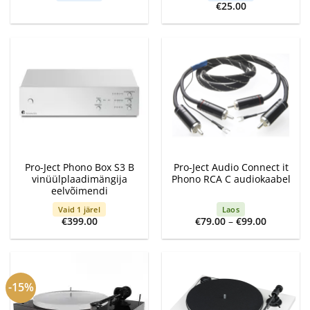
€
25.00
Pro-Ject Phono Box S3 B
Pro-Ject Audio Connect it
vinüülplaadimängija
Phono RCA C audiokaabel
eelvõimendi
Vaid 1 järel
Laos
Price
€
399.00
€
79.00
–
€
99.00
range:
€79.00
through
€99.00
-15%