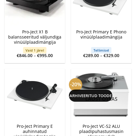
Pro-Ject X1 B
Pro-Ject Primary E Phono
balansseeritud väljundiga
vinüülplaadimängija
vinüülplaadimängija
Vaid 1 järel
Tellimisel
Price
Price
€
846.00
–
€
995.00
€
289.00
–
€
329.00
range:
range:
€846.00
€289.00
through
through
€995.00
€329.00
-20%
ARHIVEERITUD TOODE
LAOST OTSAS
Pro-Ject Primary E
Pro-Ject VC-S2 ALU
auhinnatud
plaadipuhastusmasin