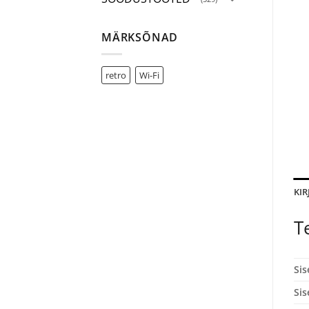
MÄRKSÕNAD
retro
Wi-Fi
KIR
T
Sis
Si