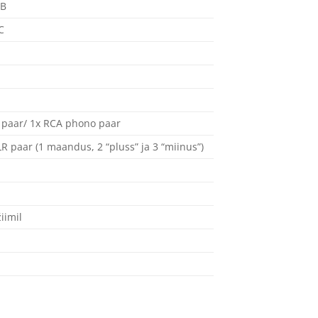
dB
C
R paar/ 1x RCA phono paar
R paar (1 maandus, 2 “pluss” ja 3 “miinus”)
iimil