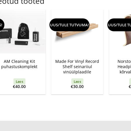
eotud tooted
S!
UUS/TULE TUTVUMA!
UUS/TULE T
+
+
+
AM Cleaning Kit
Made For Vinyl Record
Norst
puhastuskomplekt
Shelf seinariiul
Headp
vinüülplaadile
kõrva
Laos
Laos
€
40.00
€
30.00