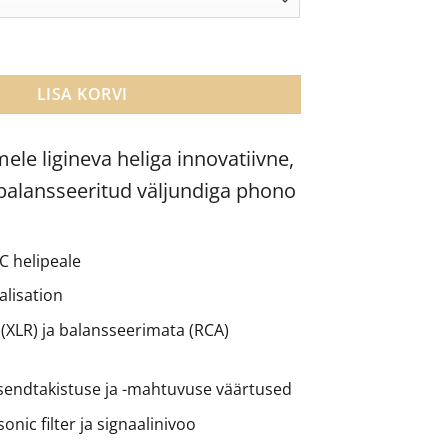
 DS3 B vinüülplaadimängija eelvõimendi kogus
LISA KORVI
ele ligineva heliga innovatiivne,
balansseeritud väljundiga phono
C helipeale
alisation
(XLR) ja balansseerimata (RCA)
endtakistuse ja -mahtuvuse väärtused
onic filter ja signaalinivoo