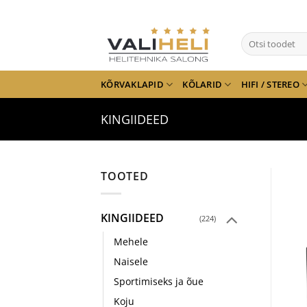
Skip
to
Otsi:
content
KÕRVAKLAPID
KÕLARID
HIFI / STEREO
KINGIIDEED
TOOTED
KINGIIDEED
(224)
Mehele
Naisele
Sportimiseks ja õue
Koju