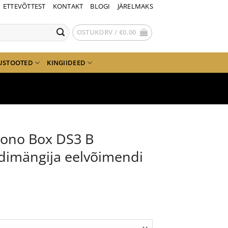
ETTEVÕTTEST
KONTAKT
BLOGI
JÄRELMAKS
OSTUKORV /
€
0.00
USTOOTED
KINGIIDEED
hono Box DS3 B
dimängija eelvõimendi