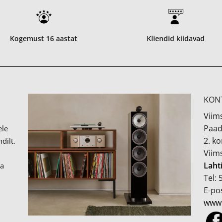
Kogemust 16 aastat
Kliendid kiidavad
KON
Viims
Paad
ele
2. k
dilt.
Viim
Laht
ka
Tel:
E-pos
www.