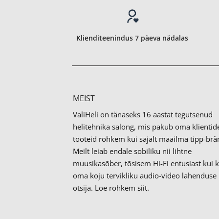
Klienditeenindus 7 päeva nädalas
MEIST
ValiHeli on tänaseks 16 aastat tegutsenud
helitehnika salong, mis pakub oma klientid
tooteid rohkem kui sajalt maailma tipp-brän
Meilt leiab endale sobiliku nii lihtne
muusikasõber, tõsisem Hi-Fi entusiast kui 
oma koju tervikliku audio-video lahenduse
otsija. Loe rohkem
siit.