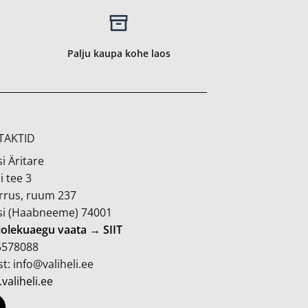
Palju kaupa kohe laos
TAKTID
i Äritare
i tee 3
orrus, ruum 237
si (Haabneeme) 74001
iolekuaegu vaata → SIIT
 5578088
t: info@valiheli.ee
valiheli.ee