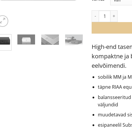
Pro-Ject Phono Box
High-end tasem
kompaktne ja 
eelvõimendi.
sobilik MM ja M
täpne RIAA equ
balansseeritud 
väljundid
muudetavad sis
esipaneelil Subs