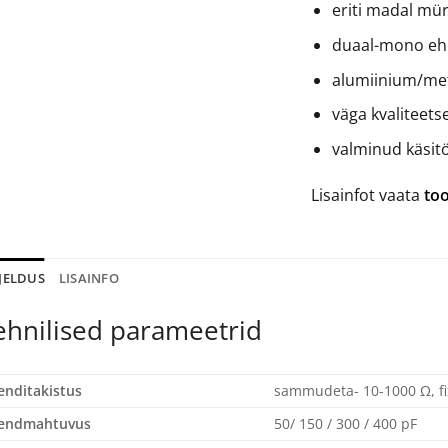
eriti madal mü
duaal-mono ehi
alumiinium/met
väga kvaliteet
valminud käsi
Lisainfot vaata
too
JELDUS
LISAINFO
ehnilised parameetrid
enditakistus
sammudeta- 10-1000 Ω, fi
sendmahtuvus
50/ 150 / 300 / 400 pF