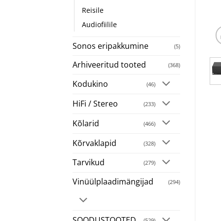
Reisile
Audiofiilile
Sonos eripakkumine
(5)
Arhiveeritud tooted
(368)
Kodukino
(46)
HiFi / Stereo
(233)
Kõlarid
(466)
Kõrvaklapid
(328)
Tarvikud
(279)
Vinüülplaadimängijad
(294)
SOODUSTOOTED
(529)