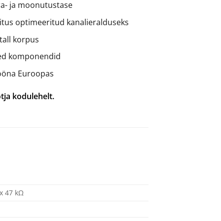
ra- ja moonutustase
tus optimeeritud kanalieralduseks
all korpus
sed komponendid
tööna Euroopas
tja kodulehelt.
x 47 kΩ