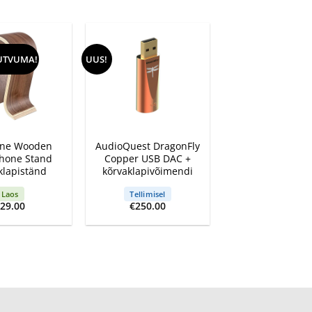
UTVUMA!
UUS!
+
one Wooden
AudioQuest DragonFly
hone Stand
Copper USB DAC +
klapiständ
kõrvaklapivõimendi
Laos
Tellimisel
€
29.00
€
250.00