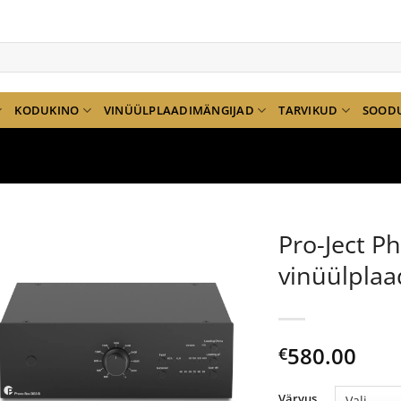
KODUKINO
VINÜÜLPLAADIMÄNGIJAD
TARVIKUD
SOOD
Pro-Ject P
vinüülplaa
580.00
€
Värvus