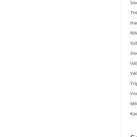
Sis
TH
Ha
RIA
Sub
Sis
Väl
Väl
Tri
Voo
Mõ
Kaa