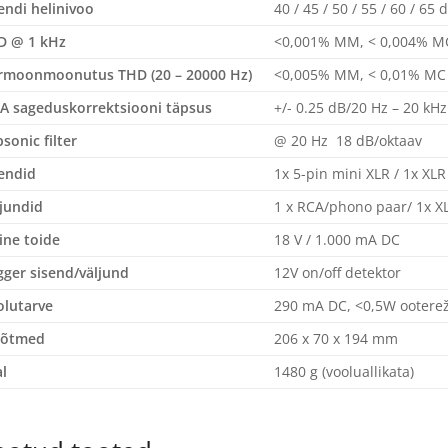
endi helinivoo
40 / 45 / 50 / 55 / 60 / 65 
D @ 1 kHz
<0,001% MM, < 0,004% M
rmoonmoonutus THD (20 – 20000 Hz)
<0,005% MM, < 0,01% MC
A sageduskorrektsiooni täpsus
+/- 0.25 dB/20 Hz – 20 kHz
sonic filter
@ 20 Hz 18 dB/oktaav
endid
1x 5-pin mini XLR / 1x XL
jundid
1 x RCA/phono paar/ 1x XL
ine toide
18 V / 1.000 mA DC
gger sisend/väljund
12V on/off detektor
lutarve
290 mA DC, <0,5W ooterež
õtmed
206 x 70 x 194 mm
l
1480 g (vooluallikata)