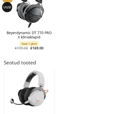
UUS!
Beyerdynamic DT 770 PRO
X kõrvaklapid
Vaid 1 järel
Algne
Current
€
199.00
€
169.00
hind
price
oli:
is:
€199.00.
€169.00.
Seotud tooted