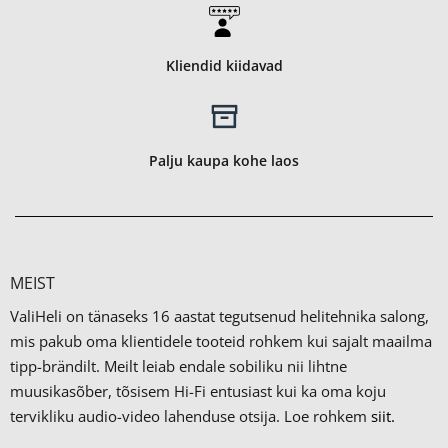
Kliendid kiidavad
Palju kaupa kohe laos
MEIST
ValiHeli on tänaseks 16 aastat tegutsenud helitehnika salong,
mis pakub oma klientidele tooteid rohkem kui sajalt maailma
tipp-brändilt.
Meilt leiab endale sobiliku nii lihtne
muusikasõber, tõsisem Hi-Fi entusiast kui ka oma koju
tervikliku audio-video lahenduse otsija. Loe rohkem
siit.