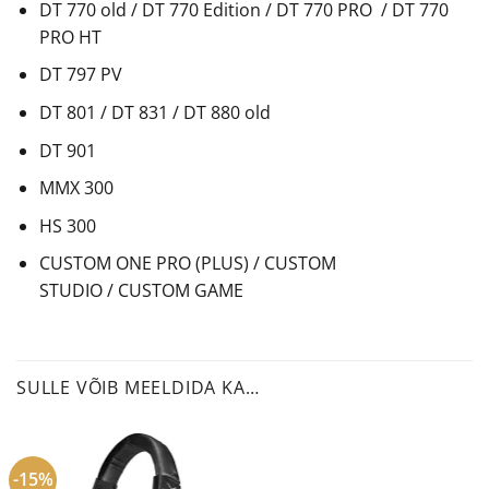
DT 770 old / DT 770 Edition / DT 770 PRO / DT 770
PRO HT
DT 797 PV
DT 801 / DT 831 / DT 880 old
DT 901
MMX 300
HS 300
CUSTOM ONE PRO (PLUS) / CUSTOM
STUDIO / CUSTOM GAME
SULLE VÕIB MEELDIDA KA…
-15%