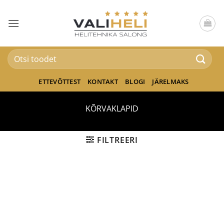
Skip
to
content
Otsi:
ETTEVÕTTEST
KONTAKT
BLOGI
JÄRELMAKS
KÕRVAKLAPID
FILTREERI