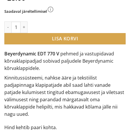
Saadaval järeltellimisel
Beyerdynamic EDT 770 V kõrvaklapipadjad kogus
LISA KORVI
Beyerdynamic EDT 770 V
pehmed ja vastupidavad
kõrvaklapipadjad sobivad paljudele Beyerdynamic
kõrvaklappidele.
Kinnitussüsteemi, nahkse ääre ja tekstiilist
padjapinnaga klapipatjade abil saad lahti vanade
patjade kulumisest tingitud ebamugavusest ja viletsast
välimusest ning parandad märgatavalt oma
kõrvaklappide helipilti, mis hakkavad kõlama jälle nii
nagu uued.
Hind kehtib paari kohta.