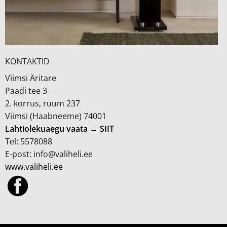
KONTAKTID
Viimsi Äritare
Paadi tee 3
2. korrus, ruum 237
Viimsi (Haabneeme) 74001
Lahtiolekuaegu vaata → SIIT
Tel: 5578088
E-post: info@valiheli.ee
www.valiheli.ee