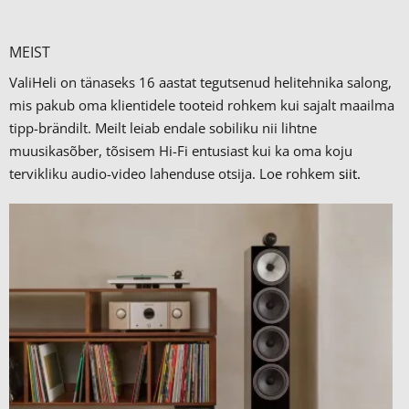
MEIST
ValiHeli on tänaseks 16 aastat tegutsenud helitehnika salong,
mis pakub oma klientidele tooteid rohkem kui sajalt maailma
tipp-brändilt.
Meilt leiab endale sobiliku nii lihtne
muusikasõber, tõsisem Hi-Fi entusiast kui ka oma koju
tervikliku audio-video lahenduse otsija. Loe rohkem
siit.