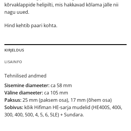
kõrvaklappide helipilti, mis hakkavad kõlama jälle nii
nagu uued.
Hind kehtib paari kohta.
KIRJELDUS
LISAINFO
Tehnilised andmed
Sisemine diameeter:
ca 58 mm
Väline diameeter:
ca 105 mm
Paksus:
25 mm (paksem osa), 17 mm (õhem osa)
Sobivus:
kõik Hifiman HE-sarja mudelid (HE400S, 400i,
300, 400, 500, 4, 5, 6, 5LE) + Sundara.