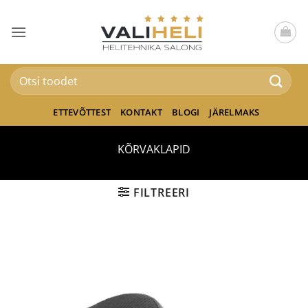
Skip
to
content
Otsi:
ETTEVÕTTEST
KONTAKT
BLOGI
JÄRELMAKS
KÕRVAKLAPID
FILTREERI