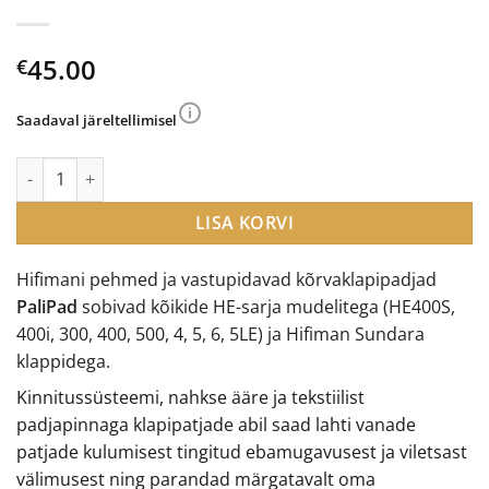
45.00
€
Saadaval järeltellimisel
Hifiman PaliPad kõrvaklapipadjad kogus
LISA KORVI
Hifimani pehmed ja vastupidavad kõrvaklapipadjad
PaliPad
sobivad kõikide HE-sarja mudelitega (HE400S,
400i, 300, 400, 500, 4, 5, 6, 5LE) ja Hifiman Sundara
klappidega.
Kinnitussüsteemi, nahkse ääre ja tekstiilist
padjapinnaga klapipatjade abil saad lahti vanade
patjade kulumisest tingitud ebamugavusest ja viletsast
välimusest ning parandad märgatavalt oma