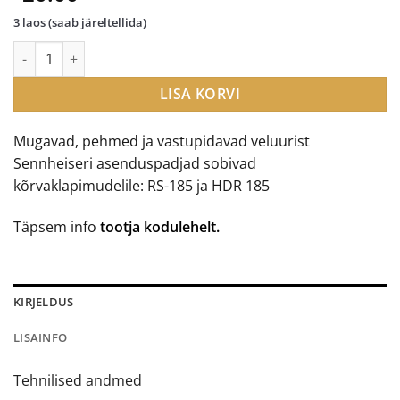
3 laos (saab järeltellida)
Sennheiser asenduspadjad kõrvaklappidele RS 185 kogus
LISA KORVI
Mugavad, pehmed ja vastupidavad veluurist
Sennheiseri asenduspadjad sobivad
kõrvaklapimudelile: RS-185 ja HDR 185
Täpsem info
tootja kodulehelt.
KIRJELDUS
LISAINFO
Tehnilised andmed