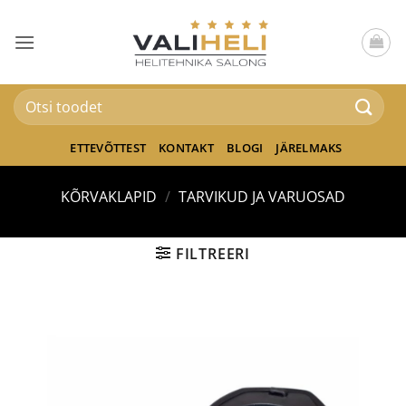
Skip
to
content
Otsi:
ETTEVÕTTEST
KONTAKT
BLOGI
JÄRELMAKS
KÕRVAKLAPID
/
TARVIKUD JA VARUOSAD
FILTREERI