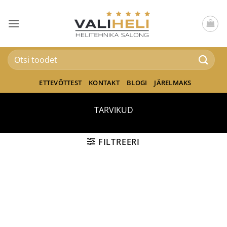
Skip
to
content
Otsi:
ETTEVÕTTEST
KONTAKT
BLOGI
JÄRELMAKS
TARVIKUD
FILTREERI