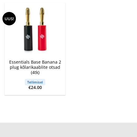
UUS!
Essentials Base Banana 2
plug kõlarikaablite otsad
(4tk)
Tellimisel
€
24.00