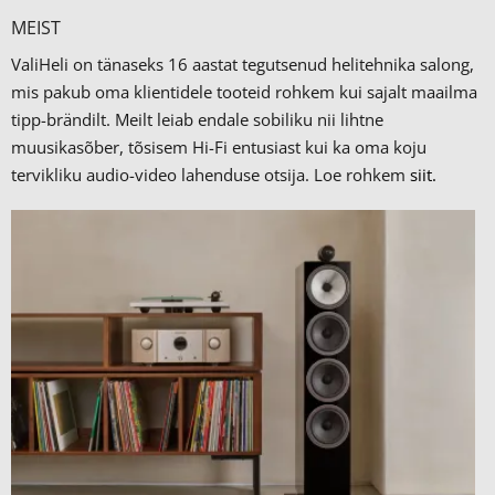
MEIST
ValiHeli on tänaseks 16 aastat tegutsenud helitehnika salong,
mis pakub oma klientidele tooteid rohkem kui sajalt maailma
tipp-brändilt.
Meilt leiab endale sobiliku nii lihtne
muusikasõber, tõsisem Hi-Fi entusiast kui ka oma koju
tervikliku audio-video lahenduse otsija. Loe rohkem
siit.