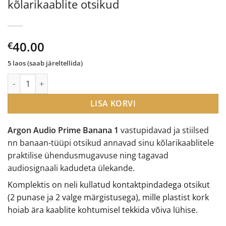
kõlarikaablite otsikud
40.00
€
5 laos (saab järeltellida)
Argon Audio Prime Banana 1 kõlarikaablite otsikud kogus
LISA KORVI
Argon Audio Prime Banana 1
vastupidavad ja stiilsed
nn banaan-tüüpi otsikud annavad sinu kõlarikaablitele
praktilise ühendusmugavuse ning tagavad
audiosignaali kadudeta ülekande.
Komplektis on neli kullatud kontaktpindadega otsikut
(2 punase ja 2 valge märgistusega), mille plastist kork
hoiab ära kaablite kohtumisel tekkida võiva lühise.