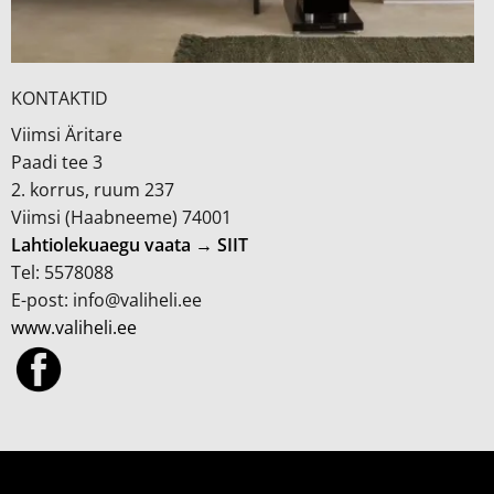
KONTAKTID
Viimsi Äritare
Paadi tee 3
2. korrus, ruum 237
Viimsi (Haabneeme) 74001
Lahtiolekuaegu vaata → SIIT
Tel: 5578088
E-post: info@valiheli.ee
www.valiheli.ee
MÜÜGITINGIMUSED JA PRIVAATSUSPOLIITIKA